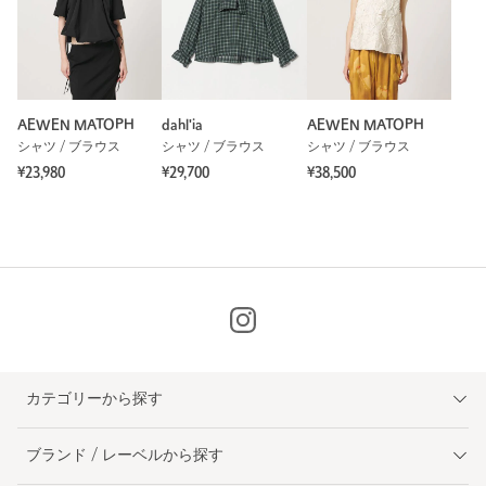
参考になった
AEWEN MATOPH
dahl'ia
AEWEN MATOPH
ニックネーム： isaopchan
シャツ / ブラウス
シャツ / ブラウス
シャツ / ブラウス
投稿日： 2026年4月25日
¥23,980
¥29,700
¥38,500
購入カラー：BLACK
｜
購入サイズ：36
購入商品のサイズ感：
ちょうどよい
袖をたくし上げて着るとよきです！ツヤ感あるお素材にフリル
がたっぷりで可愛いです。
性別：
女性
年代：
40代前半
身長：
154cm
カテゴリーから探す
普段の着用サイズ：
S
ブランド / レーベルから探す
2人が参考になったと回答