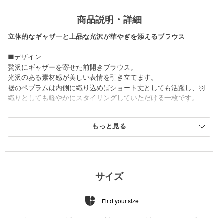
商品説明・詳細
立体的なギャザーと上品な光沢が華やぎを添えるブラウス
■デザイン
贅沢にギャザーを寄せた前開きブラウス。
光沢のある素材感が美しい表情を引き立てます。
裾のペプラムは内側に織り込めばショート丈としても活躍し、羽
織りとしても軽やかにスタイリングしていただける一枚です。
■素材
もっと見る
上品な光沢とハリ感がありつつ、軽やかな薄手素材を使用。
立体的なフリルも重たくならず、美しいボリュームとバランスの
よいシルエットを演出します。
【注意事項】
サイズ
※商品に「取り扱い上の注意書き」、「洗濯表示」がございます
場合は、使用前に必ずご確認ください。
Find your size
※商品画像は、光の当たり具合やパソコンなどの閲覧環境によ
り、実際の色味と異なって見える場合がございます。あらかじめ