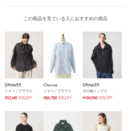
ニックネーム： moru
投稿日： 2026年6月7日
この商品を見ている人におすすめの商品
購入カラー：BLACK
｜
購入サイズ：36
購入商品のサイズ感：
少し小さい
めちゃくちゃ可愛いです。着用するとだいたい褒められます。
丈もコンパクトで、少しお腹が見えるくらいの感じで着用出来
るので今時感もでます。黒ですが、年齢を重ねると華やかなも
のを着ると顔も明るく見えます。素材を敢えてポリエステルに
されているので、どんな環境でも形状記憶してくれます。旅行
に持って行きましたがあまりシワにもならず重宝しました。お
すすめです。
DRAWER
Charvet
DRAWER
性別：
女性
シャツ / ブラウス
シャツ / ブラウス
その他トップス
年代：
40代前半
¥52,140
40%OFF
¥84,700
30%OFF
¥104,940
40%OFF
身長：
157cm
普段の着用サイズ：
S
3人が参考になったと回答