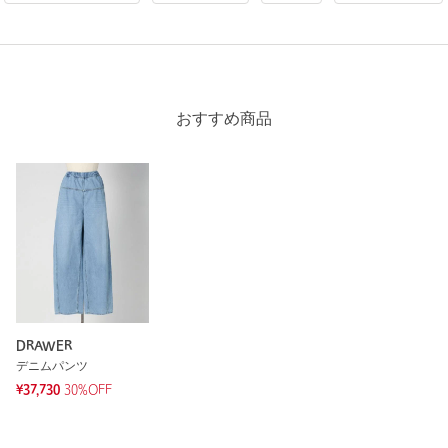
購入カラー：BLACK
｜
購入サイズ：38
購入商品のサイズ感：
ちょうどよい
身幅はちょうど良く、丈が少し短めなものの、ボトムスとのバ
ランスがとれやすそうです。暖かい日であれば今からでも着れ
そうなアイテムですが、高級感がありありすぎて、生地のハリ
おすすめ商品
と光沢で凄く強い印象になってしまいます(なんとなく、ドラ
ゴンボールのベジータを思い出しました)。
優しい印象を持ちたいので、返品します。
性別：
女性
年代：
30代後半
身長：
161cm
普段の着用サイズ：
M
7人が参考になったと回答
参考になった
DRAWER
デニムパンツ
¥37,730
30%OFF