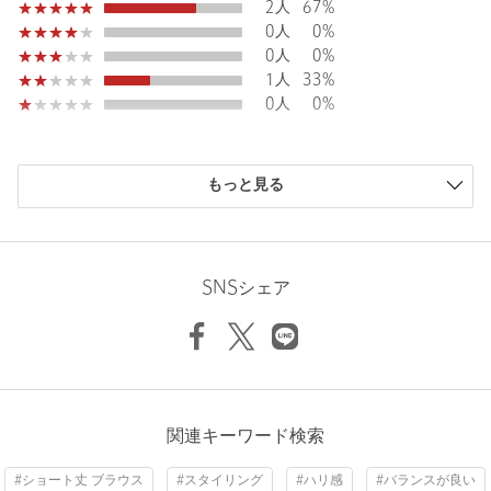
2人
67%
0人
0%
0人
0%
1人
33%
0人
0%
購入商品のサイズ感
もっと見る
小さい
0人
0%
少し小さい
1人
33%
ちょうどよい
2人
67%
少し大きい
0人
0%
SNSシェア
大きい
0人
0%
ニックネーム： みか
関連キーワード検索
投稿日： 2026年2月24日
#ショート丈 ブラウス
#スタイリング
#ハリ感
#バランスが良い