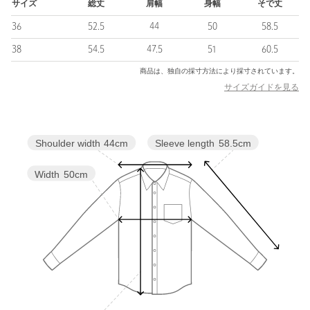
ご了承ください。
サイズ
総丈
肩幅
身幅
そで丈
※商品の色味の目安は、商品単体の画像をご参照ください。
36
52.5
44
50
58.5
店舗へお問い合わせの際は、全国のDrawer各店舗まで下記の品
38
54.5
47.5
51
60.5
名/品番をお申し付けください。
商品は、独自の採寸方法により採寸されています。
品名：D SP1 PE WFRL WSTGATH BL 品番：65212000042
サイズガイドを見る
商品詳細
Sleeve length
58.5cm
Shoulder width
44cm
注文キャンセル
対象商品
Width
50cm
返品
対象商品
返品等について
裾上げ
対象外商品
裾上げについて
タイプ
WOMEN
カテゴリー
トップス
|
シャツ / ブラウス
サイズ
36 38
素材
ポリエステル100％