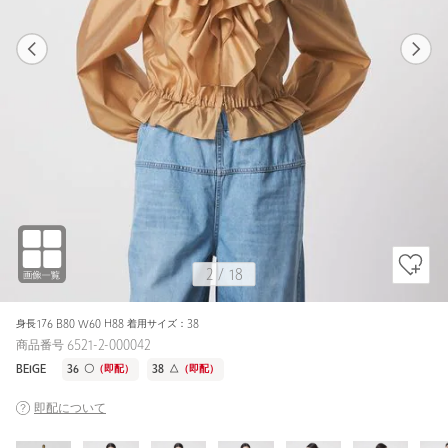
1
18
2
18
BLACK
2
/
18
身長176 B80 W60 H88 着用サイズ：38
商品番号 6521-2-000042
BEIGE
36
〇
（即配）
38
△
（即配）
即配について