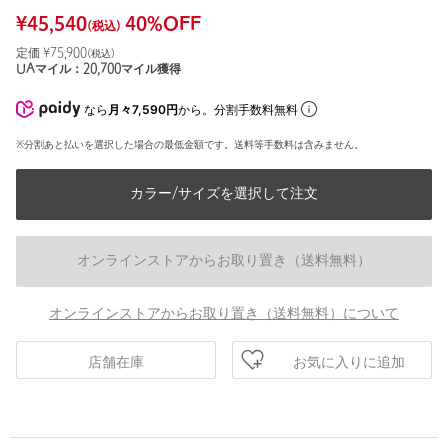
¥
45,540
40
%OFF
(税込)
定価 ¥
75,900
(税込)
UAマイル：
20,700
マイル獲得
なら
月々7,590円
から。分割手数料無料
※分割あと払いを選択した場合の最低金額です。送料等手数料は含みません。
カラー/サイズを選択して注文
オンラインストアからお取り置き（送料無料）
オンラインストアからお取り置き（送料無料）について
お気に入りに追加
店舗在庫