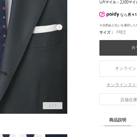
UAマイル：
2,100
マイ
なら
月々1
※分割あと払いを選択した
サイズ：
FREE
カ
オンライン
オンラインスト
店舗在
2
/
7
商品説明