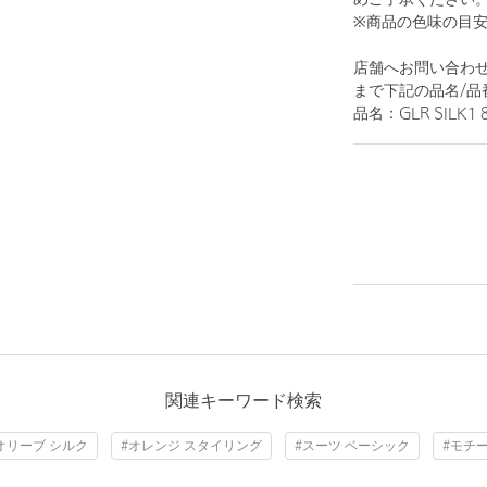
めご了承ください
※商品の色味の目
店舗へお問い合わせの際は
まで下記の品名/品
品名：GLR SILK1 
関連キーワード検索
オリーブ シルク
#オレンジ スタイリング
#スーツ ベーシック
#モチ