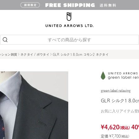
すべての商品から探す
ッション雑貨
ネクタイ / ボウタイ
GLR シルク1 8.0cm コモン2 ネクタイ
green label relaxing
GLR シルク1 8.0
お気に入りアイテム登
¥
4,620
40
(税込)
定価 ¥
7,700
(税込)