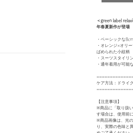
＜green label
年春夏新作が登場
1
7
・ベーシックな8c
・オレンジ×オリー
ばめられた小紋柄
・スーツスタイリ
・通年着用が可能
=============
ケア方法：ドライ
=============
NAVY
【注意事項】
※商品に「取り扱
す場合は、使用前
※商品画像は、光
り、実際の色味と