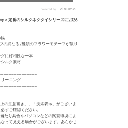
powered by
 relaxing＞定番のシルクネクタイシリーズに2026
m幅
ブの異なる2種類のフラワーモチーフが散り
ングに好相性な一本
なシルク素材
===============
クリーニング
===============
い上の注意書き」、「洗濯表示」がございま
に必ずご確認ください。
の当たり具合やパソコンなどの閲覧環境によ
異なって見える場合がございます。あらかじ