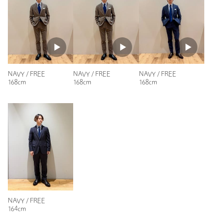
裾上げ
対象外商品
裾上げについて
もっと見る
タイプ
MEN
カテゴリー
ファッション雑貨
|
ネクタイ / ボウタイ
サイズ
FREE
NAVY / FREE
NAVY / FREE
NAVY / FREE
素材
シルク100％
168cm
168cm
168cm
洗濯表示
-
洗濯表示について
原産国
中国製
商品番号
3134-6-000068
NAVY / FREE
164cm