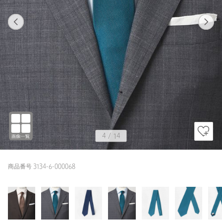
1
14
4
14
NAVY / FREE
DK.BROWN
168cm
4
/
14
商品番号 3134-6-000068