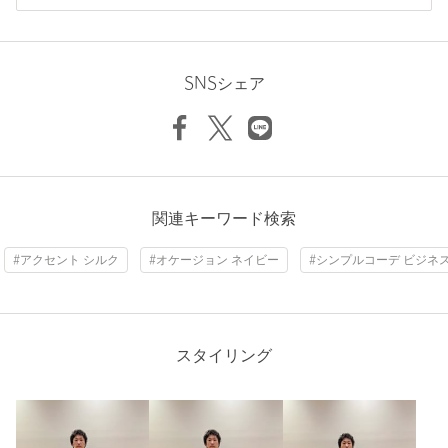
ケア方法：ドライクリーニング
ニックネーム： 8484
============================
投稿日： 2026年6月28日
【注意事項】
SNSシェア
購入カラー：DK.BROWN
※商品に「取り扱い上の注意書き」、「洗濯表示」がございます
場合は、使用前に必ずご確認ください。
ダークブラウンのスーツに合わせる為購入しました。
※商品画像は、光の当たり具合やパソコンなどの閲覧環境によ
レジメンタルのタイと迷いましたが、こちらの商品は柄で魅せ
ると言うよりは素材で魅せる感じがしてとても気品高い物を感
り、実際の色味と異なって見える場合がございます。あらかじめ
じました
ご了承ください。
※商品の色味の目安は、商品単体の画像をご参照ください。
関連キーワード検索
性別：
男性
年代：
40代前半
店舗へお問い合わせの際は、全国のgreen label relaxing各店舗ま
#アクセント シルク
#オケージョン ネイビー
#シンプルコーデ ビジネ
で下記の品名/品番をお申し付けください。
身長：
169cm
品名：GLR SILK1 8.0 SOLID 品番：31346000068
参考になった
商品詳細
スタイリング
注文キャンセル
対象商品
※レビューは、個人の主観による感想・体感によるもので、商品の効果や性
返品
対象商品
返品等について
能を保証するものではありません。