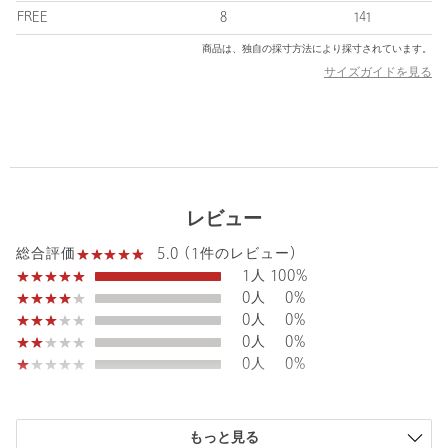
FREE
8
141
商品は、独自の採寸方法により採寸されています。
サイズガイドを見る
powered by
＜green label relaxing＞定番のシルクネクタイシリーズに2026年
レビュー
春夏新作が登場
5.0 (1件のレビュー)
総合評価
1人
100%
・ベーシックな8cm幅
0人
0%
・さまざまなシーンで活躍する汎用性の高い無地
0人
0%
・柔らかさと落ち着いた印象をプラスするDK.BROWNカラー
・ほどよくアクセントになり華やかなオケージョンにもおすすめ
0人
0%
のTURQUOISEカラー
0人
0%
・ビジネスはもちろんフォーマルまで対応可能なNAVYカラー
・通年着用が可能なシルク素材
もっと見る
============================