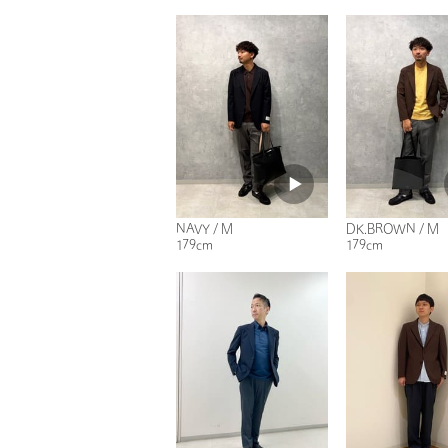
NAVY / M
DK.BROWN / M
179cm
179cm