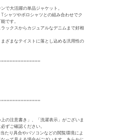
ーンで大活躍の単品ジャケット。
、Tシャツやポロシャツとの組み合わせでク
可能です。
スラックスからカジュアルなデニムまで好相
さまざまなテイストに落とし込める汎用性の
===============
===============
い上の注意書き」、「洗濯表示」がございま
に必ずご確認ください。
の当たり具合やパソコンなどの閲覧環境によ
異なって見える場合がございます。あらかじ