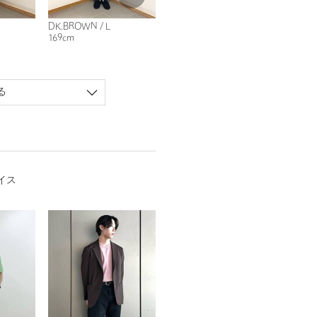
DK.BROWN / L
169cm
る
イス