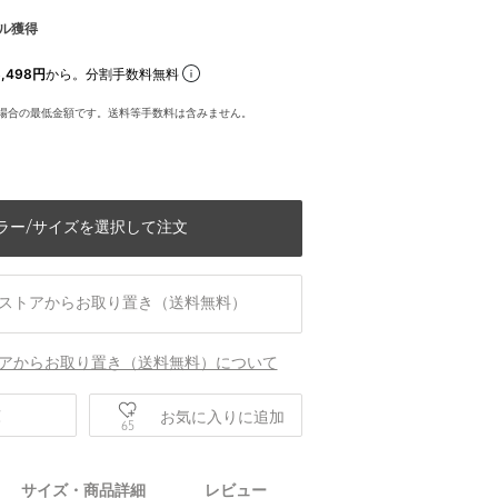
ル獲得
,498円
から。分割手数料無料
場合の最低金額です。送料等手数料は含みません。
ラー/サイズを選択して注文
ストアからお取り置き（送料無料）
アからお取り置き（送料無料）について
庫
お気に入りに追加
65
身長184 B85 W69 H89 着用サイズ：L
サイズ・商品詳細
レビュー