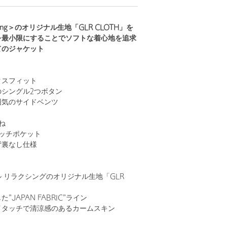
relaxing＞のオリジナル生地「GLR CLOTH」を
を最小限にすることでソフトな着心地を追求
てのジャケット
クスフィット
シングル2つボタン
囲気のサイドベンツ
ね
ッチポケット
背裏なし仕様
 リラクシングのオリジナル生地「GLR
JAPAN FABRIC”ライン
イタッチで清涼感のあるカームスキン