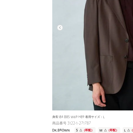
身長184 B85 W69 H89 着用サイズ：L
商品番号 3122-1-271787
DK.BROWN
S
△
（即配）
M
△
（即配）
L
△