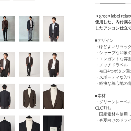
＜green label 
使用した、内付属
したアンコン仕立
■デザイン
・ほどよいリラッ
・シャープな印象の
・エレガントな雰
・ノッチドラペル
・袖口4つボタン重
・スポーティな2パ
・軽快な着心地の
■素材
・グリーンレーベル
CLOTH」
・国産素材を使用した”
・春夏向けのドラ