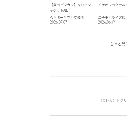
【夏のビジカジ】Ａ+air ジ
イケオジのクール
ャケット紹介
ららぽーと立川立飛店
二子玉川ライズ店
2026.07.07
2026.06.19
もっと見
#エレガント グ