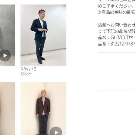
めご了承ください
※商品の色味の目
店舗へお問い合わせの際は
まで下記の品名/品
品名：GLR/CLTｻﾏｰﾄ
品番：3122127178
NAVY / S
168cm