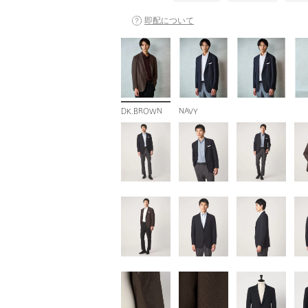
即配について
DK.BROWN
NAVY