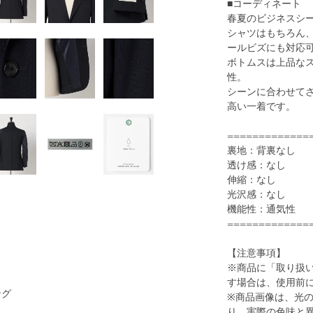
■コーディネート
春夏のビジネスシ
シャツはもちろん
ールビズにも対応
ボトムスは上品な
性。
1
37
シーンに合わせて
高い一着です。
=============
裏地：背裏なし
透け感：なし
伸縮：なし
光沢感：なし
機能性：通気性
=============
DK.BROWN
【注意事項】
※商品に「取り扱
す場合は、使用前
ング
※商品画像は、光
り、実際の色味と