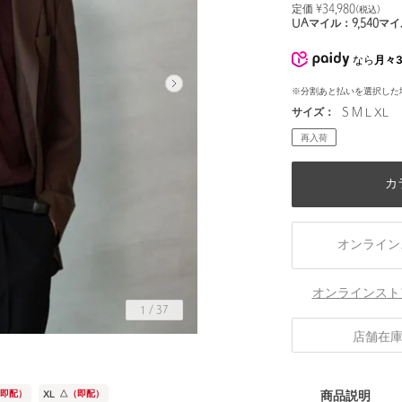
定価 ¥
34,980
(税込)
UAマイル：
9,540
マイ
なら
月々3
※分割あと払いを選択した
サイズ：
S M L XL
再入荷
カ
オンライン
オンラインスト
1
/
37
店舗在
身長184 B85 W69 H89 着用サイズ：L
商品説明
（即配）
XL
△
（即配）