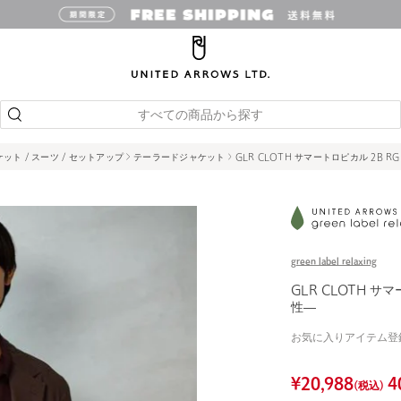
すべての商品から探す
ット / スーツ / セットアップ
テーラードジャケット
GLR CLOTH サマートロピカル 2B R
green label relaxing
GLR CLOTH サ
性―
お気に入りアイテム登
¥
20,988
4
(税込)