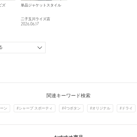
ビズ
単品ジャケットスタイル
二子玉川ライズ店
2026.06.17
る
関連キーワード検索
リーン
#シャープ スポーティ
#4つボタン
#オリジナル
#ドライ