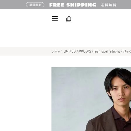
ホーム
UNITED ARROWS green label relaxing
ジャケ