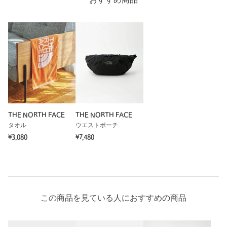
おすすめ商品
ご了承ください。
※商品の色味の目安は、商品単体の画像をご参照ください。
※こちらの商品は、一部のWEB店舗限定となっております。
お問い合わせの際は、ユナイテッドアローズ カスタマーサービ
スデスクまで下記の品名/品番をお申し付け下さい。
品名：SC★★TNF COTTON TOWEL L 品番：32454990310
商品詳細
THE NORTH FACE
THE NORTH FACE
タオル
ウエストポーチ
注文キャンセル
対象商品
¥3,080
¥7,480
返品
対象商品
返品等について
裾上げ
対象外商品
裾上げについて
タイプ
MEN｜WOMEN
この商品を見ている人におすすめの商品
カテゴリー
ライフスタイル雑貨
|
タオル
サイズ
FREE