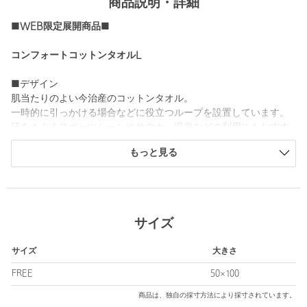
商品説明・詳細
■WEB限定展開商品■
コンフォートコットンタオルL
■デザイン
肌当たりのよい今治産のコットンタオル。
一時的に引っかける場合などに役立つループを設置しています。
汗をぬぐうスポーツシーンやサウナ、温泉などの利用にもおすす
め。
もっと見る
一般的なフェイスタオルより大きく、バスタオルより小さいミニ
バスタオルサイズです。
Function
・ハンギングループ
サイズ
・なめらかでやわらかい仕上がり
サイズ
大きさ
■メーカー品番：NN22100
FREE
50×100
■メーカーカラー
商品は、独自の採寸方法により採寸されています。
・BLACK：ブラック(K)