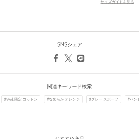
サイズガイドを見る
・DK.GRAY：キャバングレー(CR)
・ORANGE：パパイヤ(PA)
・同シリーズのコンフォートコットンタオルはサイズ違いもご用
意しております。
品番：32454990311 フェイスタオル/Mサイズ
品番：32454990312 ハンドタオル/Sサイズ
SNSシェア
＜THE NORTH FACE（ザ・ノース・フェイス）＞
1968年、カリフォルニア州バークレーで創業し、ダウンウエアの
原型となるシェラパーカーを発表以降、フレーム入りバックパッ
クやドーム型テントなど数々のイノベーションを送り出したブラ
ンドTHE NORTH FACE。
関連キーワード検索
常に「今のベストであること」をスローガンに確信を続ける世界
のトップアウトドアブランド。
#Web限定 コットン
#なめらか オレンジ
#グレー スポーツ
#ハン
【注意事項】
※商品を使用前に、タグ等に記載されている「取り扱い上の注意
書き」、「洗濯表示」を必ずご確認ください。
※商品画像は、光の当たり具合やパソコンなどの閲覧環境によ
り、実際の色味と異なって見える場合がございます。あらかじめ