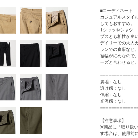
■コーディネート
カジュアルスタイ
してもおすすめ。
Tシャツやシャツ
1
47
プスとも相性が良
デイリーでの大人
ランでの食事など
裾幅が細めなので
ーズと合わせると
=============
裏地：なし
透け感：なし
伸縮：なし
光沢感：なし
BLACK
=============
【注意事項】
※商品に「取り扱
す場合は、使用前