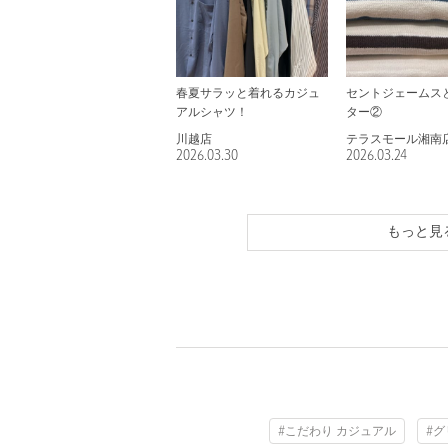
春夏サラッと着れるカジュ
セントジェームス
アルシャツ！
ター②
川越店
テラスモール湘南
2026.03.30
2026.03.24
もっと見
#こだわり カジュアル
#グ