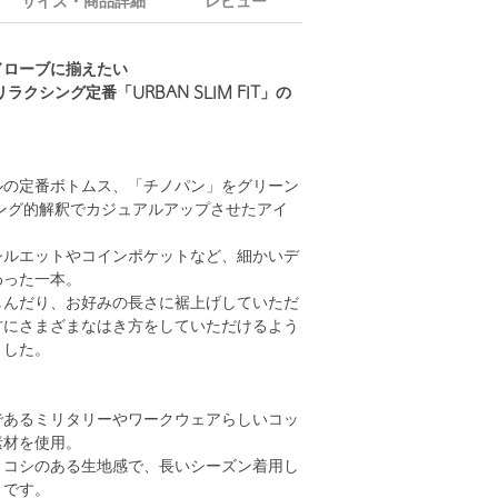
サイズ・商品詳細
レビュー
ドローブに揃えたい
ラクシング定番「URBAN SLIM FIT」の
ルの定番ボトムス、「チノパン」をグリーン
ング的解釈でカジュアルアップさせたアイ
シルエットやコインポケットなど、細かいデ
わった一本。
しんだり、お好みの長さに裾上げしていただ
方にさまざまなはき方をしていただけるよう
ました。
であるミリタリーやワークウェアらしいコッ
素材を使用。
リコシのある生地感で、長いシーズン着用し
トです。