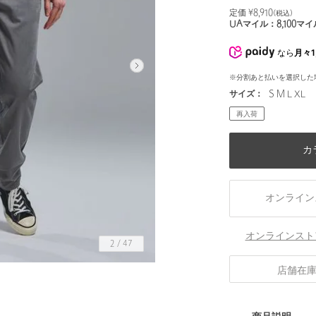
定価 ¥
8,910
(税込)
UAマイル：
8,100
マイ
なら
月々1
※分割あと払いを選択した
サイズ：
S M L XL
再入荷
カ
オンライン
オンラインスト
2
/
47
店舗在
身長183 B90 W76 H90 着用サイズ：L