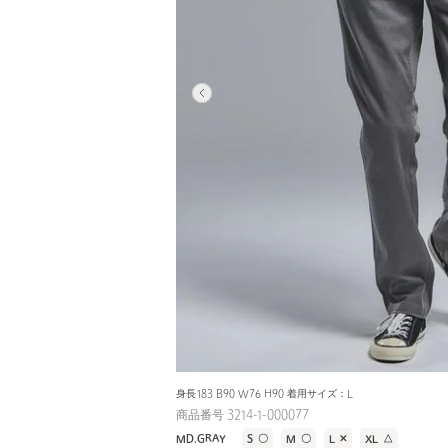
身長183 B90 W76 H90 着用サイズ：L
商品番号 3214-1-000077
MD.GRAY
S
〇
M
〇
L
✕
XL
△