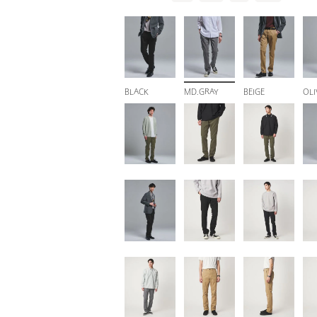
BLACK
MD.GRAY
BEIGE
OLI