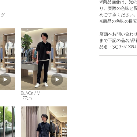
※商品画像は、光
り、実際の色味と
めご了承ください
ング
※商品の色味の目
店舗へお問い合わせの際は
まで下記の品名/品
品名：SC ｱｰﾊﾞﾝｽﾘﾑ
BLACK / M
177cm