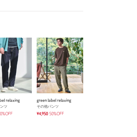
bel relaxing
green label relaxing
ンツ
その他パンツ
40%OFF
¥4,950
50%OFF