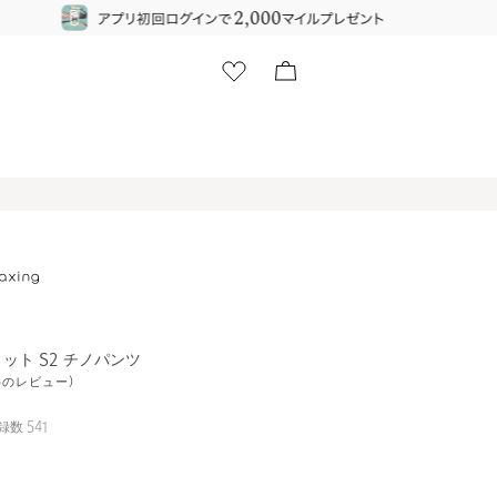
ット S2 チノパンツ
2件のレビュー)
録数
541