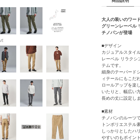
商品説明
大人の装いのワー
グリーンレーベル リ
チノパンが登場
VE
■デザイン
カジュアルスタイ
レーベル リラクシ
テムです。
細身のテーパード
ィテールにもこだ
ロールアップを楽
いたりと、幅広い
長めの丈に設定し
■素材
チノパンのルーツ
トンポリエステル
しっかりとしたハ
やすいのもポイン