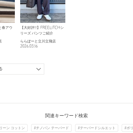
と春アウ
【大好評!!】FREELITCHシ
リーズ パンツご紹介
店
ららぽーと立川立飛店
2026.03.16
る
関連キーワード検索
リーン コットン
#チノパン テーパード
#テーパードシルエット
#ポ