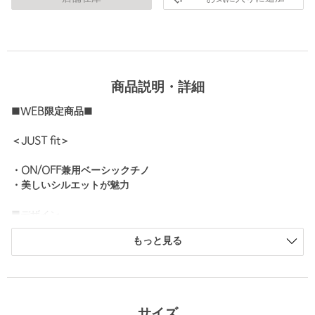
商品説明・詳細
■WEB限定商品■
＜JUST fit＞
・ON/OFF兼用ベーシックチノ
・美しいシルエットが魅力
■デザイン
ノータックですっきりとした表情のスラックスデザイン。
もっと見る
腰回りはややゆとりを持たせ、裾に向かって緩やかなテーパード
をきかせたクリーンな一本です。
■素材
ソフトでなめらかなポリエステルツイルを使用。
サイズ