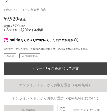
ツ
お気に入りアイテム登録数
208
¥
7,920
(税込)
定価 ¥
7,920
(税込)
UAマイル：
7,200
マイル獲得
なら
月々1,320円
から。分割手数料無料
※分割あと払いを選択した場合の最低金額です。送料等手数料は含みません。
再入荷
WEB限定商品
カラー/サイズを選択して注文
オンラインストアからお取り置き（送料無料）
オンラインストアからお取り置き（送料無料）について
お気に入りに追加
店舗在庫