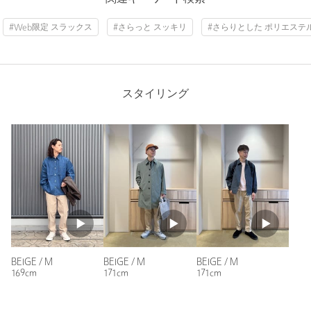
Thickness of thigh
65cm
【注意事項】
#Web限定 スラックス
#さらっと スッキリ
#さらりとした ポリエステ
※商品に「取り扱い上の注意書き」、「洗濯表示」がございます
Inseam length
71cm
場合は、使用前に必ずご確認ください。
※商品画像は、光の当たり具合やパソコンなどの閲覧環境によ
り、実際の色味と異なって見える場合がございます。あらかじめ
スタイリング
ご了承ください。
Hem width
37cm
※商品の色味の目安は、商品単体の画像をご参照ください。
お問い合わせの際は、ユナイテッドアローズ カスタマーサービ
スデスクまで下記の品名/品番をお申し付け下さい。
S
M
L
XL
品名：CSN★★JF STRC CHINO SLK 品番：32146000003
Check the recommended size
Try this item on
BEIGE / M
BEIGE / M
BEIGE / M
169cm
171cm
171cm