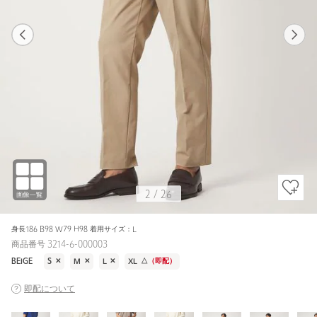
1
26
2
26
BEIGE / M
BLACK
169cm
2
/
26
身長186 B98 W79 H98 着用サイズ：L
商品番号 3214-6-000003
BEIGE
S
✕
M
✕
L
✕
XL
△
（即配）
即配について