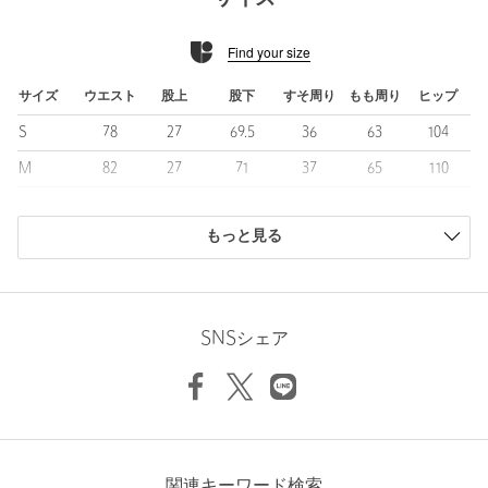
さらっとした心地よいタッチが特徴です。
Find your size
■コーディネート
ジャケパンでのビジカジスタイルから、シャツ一枚に合わせたカ
ジュアルな着こなしまで活躍。
サイズ
ウエスト
股上
股下
すそ周り
もも周り
ヒップ
トップスを選ばずデイリーに活躍し、オンオフ兼用で品よくまと
S
78
27
69.5
36
63
104
まる便利な一本です。
M
82
27
71
37
65
110
============================
L
86
27.5
72.5
38.5
67
114
裏地：なし
透け感：なし
もっと見る
XL
90
28.5
74
39
68
117
伸縮：なし
商品は、独自の採寸方法により採寸されています。
光沢感：なし
サイズガイドを見る
============================
SNSシェア
＜JUST fit（ジャストフィット）＞
Waist
82cm
スタンダードなアイテムを現代的なシルエットやカラー、素材で
再定義。
お手持ちのアイテムと合わせやすく、汎用性が高い。
Rise length
27cm
着用時のFIT感やカラーはスマートな大人な雰囲気。
Hip
110cm
様々なシーンにFITする程よく力の抜けた品格を合わせ持ったアイ
テム群。
関連キーワード検索