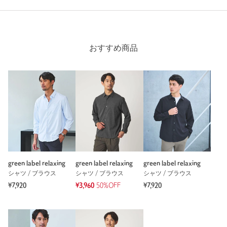
おすすめ商品
商品詳細
注文キャンセル
対象商品
返品
対象商品
返品等について
裾上げ
対象外商品
裾上げについて
タイプ
MEN
カテゴリー
パンツ
|
チノパンツ
green label relaxing
green label relaxing
green label relaxing
サイズ
S M L XL
シャツ / ブラウス
シャツ / ブラウス
シャツ / ブラウス
素材
ポリエステル100％
¥7,920
¥3,960
50%OFF
¥7,920
洗濯表示
洗濯機洗い可
洗濯表示について
原産国
中国製