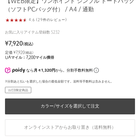
【WEB限定】ワンポイント シンプル トートバッグ
（ソフトPCバッグ付） / A4 / 通勤
4.6 (29件のレビュー)
お気に入りアイテム登録数
5232
¥
7,920
(税込)
定価 ¥
7,920
(税込)
UAマイル：
7,200
マイル獲得
なら
月々1,320円
から。分割手数料無料
※分割あと払いを選択した場合の最低金額です。送料等手数料は含みません。
WEB限定商品
カラー/サイズを選択して注文
オンラインストアからお取り置き（送料無料）