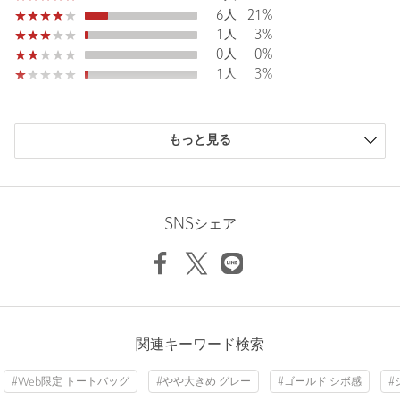
6人
21%
＜POINT＞
1人
3%
・A4サイズ（横210×縦297）曲げずに収納可（横〇、縦〇概ね入
0人
0%
る）
1人
3%
・A4サイズ横に収納のままバッグ内側の金具を留めることが可能
・500mlペットボトル/タンブラー 立てて収納可
・長財布 収納可
・様々なシーンに応用できるカラーバリエ（通勤・通学・お出か
もっと見る
け・式典・授業参観など）
・ハンドル適度に長めでゆったり肩掛けできる
ニックネーム： みー
■素材
投稿日： 2025年1月20日
SNSシェア
合成皮革
購入カラー：BLACK
程よくシボ感のある素材
マチがしっかりあるので、余裕を持って使えそうです。pcカ
バーが程よい分厚さで、かさばらず使えるのが嬉しいです。
【注意事項】
※画像の商品はサンプルです。
年代：
40代前半
※商品を使用前に、タグ等に記載されている「取り扱い上の注意
身長：
書き」、「洗濯表示」を必ずご確認ください。
169cm
関連キーワード検索
※商品画像は、光の当たり具合やパソコンなどの閲覧環境によ
69人が参考になったと回答
り、実際の色味と異なって見える場合がございます。あらかじめ
#Web限定 トートバッグ
#やや大きめ グレー
#ゴールド シボ感
#
ご了承ください。
参考になった