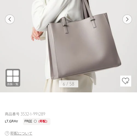
1
58
6
58
DK.GRAY / FREE
OFF WHITE
163cm
6
/
58
商品番号 3532-1-991289
LT.GRAY
FREE
〇
（即配）
即配について