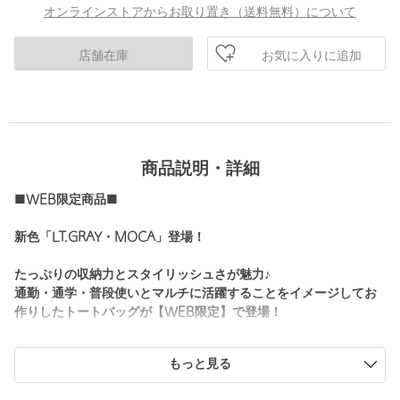
オンラインストアからお取り置き（送料無料）について
お気に入りに追加
店舗在庫
商品説明・詳細
■WEB限定商品■
新色「LT.GRAY・MOCA」登場！
たっぷりの収納力とスタイリッシュさが魅力♪
通勤・通学・普段使いとマルチに活躍することをイメージしてお
作りしたトートバッグが【WEB限定】で登場！
要素をそぎ落とし、極力シンプル、且つ、スタイリッシュなバッ
もっと見る
グを目指しお作りしたトートバッグ。
程よいシボ感のある上品な素材を使用し、表側にはワンポイント