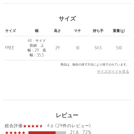
の金具をキラッと効かせました。
PC（13インチ）やA4サイズなど、通勤・通学で持ち歩くアイテム
サイズ
を余裕をもってしまうことができるサイズ感。
バッグ内は大きくは3つの仕切りで、中央メインのほか、サイドに
サイズ
幅
高さ
マチ
持ち手
重量(g)
もそれぞれ収納あり。
また、やや大きめのファスナー付きの収納も完備しているので、
44 サイド
貴重品や小物などの収納も安心感があります。
収納 上
FREE
29
10
54.5
510
幅：29 底
幅：35.5
バッグ内側の金具を留めることで形状を変化させることができ、
気分やスタイルで楽しめるのもポイント。
商品は、独自の採寸方法により採寸されています。
サイズガイドを見る
すべてのカラーに、ブラックカラーの持ち手付きソフトPCバッグ
が付属します。
本体重量は510gと比較的軽量！
荷物の多い方にもぴったりのバッグです。
・金具
レビュー
OFF WHITE / BLACK / LT.GRAY / DK.GRAY：シルバー系カラー
4.6 (29件のレビュー)
総合評価
MD.BROWN / BEIGE / MOCA /：ゴールド系カラー
21人
72%