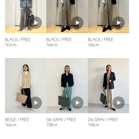
洗濯表示
-
洗濯表示について
参考になった
原産国
-
商品番号
3532-1-991289
BLACK / FREE
BLACK / FREE
BLACK / FREE
163cm
166cm
166cm
ニックネーム： どら猫
投稿日： 2025年2月26日
購入カラー：MD.BROWN
仕事用に購入しました。A4サイズも問題なく入り、収納も工
夫されていて使いやすいと思います。ブラックと悩みました
が、ブラウンの色が想像以上に素敵で、金具もゴールドが可愛
くて気に入っています。
性別：
女性
年代：
40代前半
BEIGE / FREE
DK.GRAY / FREE
DK.GRAY / FREE
身長：
161cm
166cm
158cm
158cm
68人が参考になったと回答