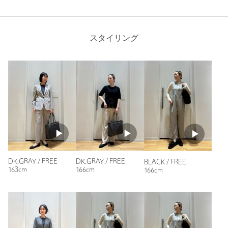
※商品の色味の目安は、商品単体の画像をご参照ください。
お問い合わせの際は、ユナイテッドアローズ カスタマーサービ
スタイリング
スデスクまで下記の品名/品番をお申し付け下さい。
品名：★★LNGSLD３RM/TOTE/PCC 品番：35321991289
ニックネーム： さとさん
投稿日： 2025年4月10日
商品詳細
購入カラー：DK.GRAY
注文キャンセル
対象商品
まず色が気に入っています。
あと軽いです。
返品
対象商品
返品等について
パソコンと付属品が真ん中に入ります。
裾上げ
対象外商品
裾上げについて
雨の日も心配なく使えるのが安心です。
鍵のホルダーは少し短いです。
タイプ
WOMEN
持ち手は、もう少し太い方が良いかと思いました。
DK.GRAY / FREE
DK.GRAY / FREE
BLACK / FREE
163cm
166cm
166cm
カテゴリー
バッグ
|
トートバッグ
性別：
女性
年代：
50代後半
サイズ
FREE
身長：
155cm
素材
68人が参考になったと回答