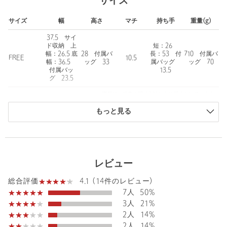
サイズ
・メイン収納スペース開け口にフラップを施し、荷物が多い時で
もマグネットが留まりやすい仕様に変更
サイズ
幅
高さ
マチ
持ち手
重量(g)
・ハンドル部分にぷっくり厚みを出し、握った時・肩掛けしたと
きの安定感をプラス
37.5 サイ
------------------------------------
ド収納 上
短：26
幅：26.5 底
28 付属バ
長：53 付
710 付属バ
FREE
10.5
幅：36.5
ッグ 33
属バッグ
ッグ 70
PC（13インチ）やA4サイズなど、通勤・通学で持ち歩くアイテム
付属バッ
13.5
が無理なくスッとしまうことができるサイズ感。
グ 23.5
バッグ内は大きくは3つの仕切りで、中央メインのほか、サイドに
商品は、独自の採寸方法により採寸されています。
もそれぞれ収納あり。
サイズガイドを見る
また、やや大きめのファスナー付きの収納も完備しているので、
もっと見る
貴重品や小物などの収納も安心感があります。
持ち手は長さの違うダブルハンドル仕様。
ハンドルを付け替えたりすることなく、肩掛けも手持ちも可能な
レビュー
のがとっても便利です。
4.1 (14件のレビュー)
総合評価
本体重量は710gと比較的軽量なのもポイント。
7人
50%
荷物の多い方にもぴったりのバッグです。
3人
21%
2人
14%
すべてのカラーに、ブラックカラーの持ち手付きソフトPCバッグ
2人
14%