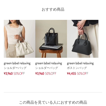
60人が参考になったと回答
参考になった
おすすめ商品
※レビューは、個人の主観による感想・体感によるもので、商品の効果や性
能を保証するものではありません。
もっと見る
green label relaxing
green label relaxing
green label relaxing
ショルダーバッグ
ショルダーバッグ
ボストンバッグ
¥3,960
50%OFF
¥3,960
50%OFF
¥4,455
50%OFF
この商品を見ている人におすすめの商品