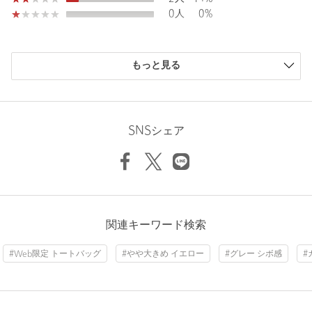
が付属します。
0人
0%
・ハンドル部分（一部のカラーはバイカラー仕様です）
OFF WHITE：OFF WHITEとBLACKのバイカラー
MOCA：MOCAとBLACKのバイカラー
もっと見る
※LT.GRAY：同色系だがボディとハンドルのカラーは若干異なり
ます（ハンドルはベージュ系）
ニックネーム： りみママ
投稿日： 2025年5月6日
・金具
SNSシェア
OFF WHITE：シルバー系カラー
購入カラー：MOCA
BLACK、LT.GRAY、BEIGE、MOCA、その他1：ゴールド系カラ
ー
在宅勤務が定着し、通勤時はPC持参も増えたので、
ビジネスバックやリュック以外で探してました。
大きさもデザインもとっても気に入りました。
・その他1カラーは、イエローが強めの本体/ハンドル共に同色の
カラ-はブラックと悩みましたが、モカ✖️取手がブラックが素
ベージュカラーでございます
敵で、バックの外側のポケット収納も
関連キーワード検索
すごく便利でこれから大活躍間違いなしです。
＜POINT＞
・A4サイズ（横210×縦297）曲げずに収納可
性別：
女性
#Web限定 トートバッグ
#やや大きめ イエロー
#グレー シボ感
#
・500mlペットボトル/タンブラー 立てて収納可
年代：
50代後半
・長財布 収納可
身長：
163cm
・様々なシーンに応用できるカラーバリエ（通勤・通学・お出か
け・式典・授業参観など）