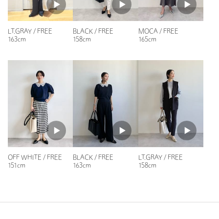
62人が参考になったと回答
注文キャンセル
対象商品
参考になった
返品
対象商品
返品等について
LT.GRAY / FREE
BLACK / FREE
MOCA / FREE
163cm
158cm
165cm
裾上げ
対象外商品
裾上げについて
タイプ
WOMEN
カテゴリー
バッグ
|
トートバッグ
ニックネーム： なるみお
投稿日： 2025年4月19日
サイズ
FREE
購入カラー：MOCA
素材
普段の通勤用に購入しました。素材も良く、大きさもA4ファ
洗濯表示
-
洗濯表示について
イルが余裕で入り、お弁当とマイボトルを入れても見た目も膨
らんだりせずにスッキリしていて良いです。値段も質も良いと
原産国
-
BLACK / FREE
LT.GRAY / FREE
OFF WHITE / FREE
思います！
163cm
158cm
151cm
商品番号
3532-1-991304
性別：
女性
年代：
40代後半
身長：
158cm