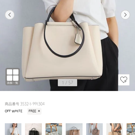
1
57
1
57
BLACK / FREE
OFF WHITE
163cm
1
/
57
商品番号 3532-1-991304
OFF WHITE
FREE
✕