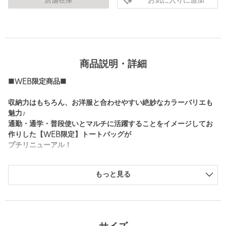
お気に入りに追加
店舗在庫
商品説明・詳細
■WEB限定商品■
収納力はもちろん、お洋服と合わせやすい絶妙なカラーバリエも
魅力♪
通勤・通学・普段使いとマルチに活躍することをイメージしてお
作りした【WEB限定】トートバッグが
プチリニューアル！
■デザイン
もっと見る
大人気【WEB限定】ダブルハンドルバッグ（対象品番：
35321991290）を更に使い勝手よくアップデートいたしました！
------------------------------------
▼アップデートポイント▼