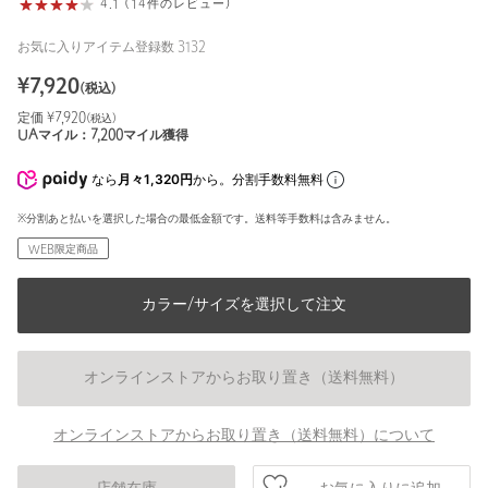
4.1 (14件のレビュー)
お気に入りアイテム登録数
3132
¥
7,920
(税込)
定価 ¥
7,920
(税込)
UAマイル：
7,200
マイル獲得
なら
月々1,320円
から。分割手数料無料
※分割あと払いを選択した場合の最低金額です。送料等手数料は含みません。
WEB限定商品
カラー/サイズを選択して注文
オンラインストアからお取り置き（送料無料）
オンラインストアからお取り置き（送料無料）について