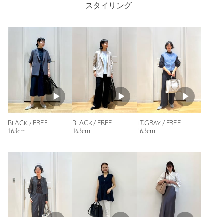
63人が参考になったと回答
スタイリング
・内ポケット：あり
参考になった
■素材
合成皮革
程よくシボ感のある素材
【注意事項】
※画像の商品はサンプルです。
ニックネーム： あー
※商品を使用前に、タグ等に記載されている「取り扱い上の注意
投稿日： 2025年3月27日
書き」、「洗濯表示」を必ずご確認ください。
購入カラー：BLACK
※商品画像は、光の当たり具合やパソコンなどの閲覧環境によ
り、実際の色味と異なって見える場合がございます。あらかじめ
BLACK / FREE
BLACK / FREE
LT.GRAY / FREE
収納もたくさんあり、お弁当や水筒、書類など沢山入りそうで
ご了承ください。
163cm
163cm
163cm
す。また持ち方も2種類できるので、楽しめると思います。
※商品の色味の目安は、商品単体の画像をご参照ください。
WEB限定商品で実際に見て買えるわけではなく、少し心配で
したが、素材も含め好みだったので、買ってよかったと思って
お問い合わせの際は、ユナイテッドアローズ カスタマーサービ
ます。
スデスクまで下記の品名/品番をお申し付け下さい。
性別：
品名：★★Wﾊﾝﾄﾞﾙ３RM/TOTE/PCC 品番：35321991304
女性
年代：
20代前半
身長：
160cm
商品詳細