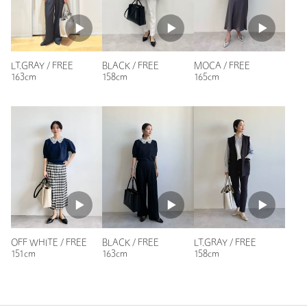
身長：
160cm
商品詳細
62人が参考になったと回答
注文キャンセル
対象商品
参考になった
返品
対象商品
返品等について
LT.GRAY / FREE
BLACK / FREE
MOCA / FREE
163cm
158cm
165cm
裾上げ
対象外商品
裾上げについて
タイプ
WOMEN
カテゴリー
バッグ
|
トートバッグ
ニックネーム： なるみお
投稿日： 2025年4月19日
サイズ
FREE
購入カラー：MOCA
素材
普段の通勤用に購入しました。素材も良く、大きさもA4ファ
洗濯表示
-
洗濯表示について
イルが余裕で入り、お弁当とマイボトルを入れても見た目も膨
らんだりせずにスッキリしていて良いです。値段も質も良いと
原産国
-
BLACK / FREE
LT.GRAY / FREE
OFF WHITE / FREE
思います！
163cm
158cm
151cm
商品番号
3532-1-991304
性別：
女性
年代：
40代後半