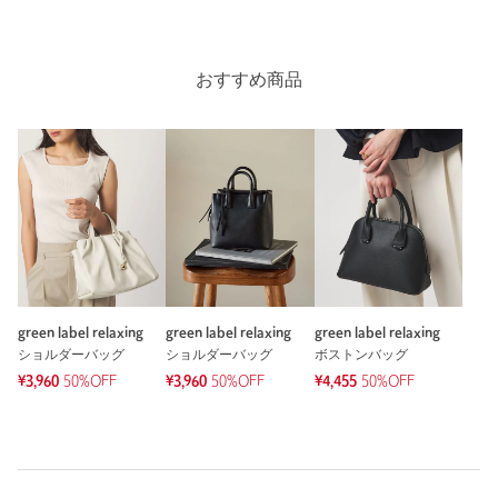
身長：
158cm
60人が参考になったと回答
参考になった
おすすめ商品
※レビューは、個人の主観による感想・体感によるもので、商品の効果や性
能を保証するものではありません。
もっと見る
green label relaxing
green label relaxing
green label relaxing
ショルダーバッグ
ショルダーバッグ
ボストンバッグ
¥3,960
50%OFF
¥3,960
50%OFF
¥4,455
50%OFF