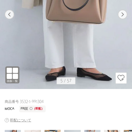
1
57
5
57
BLACK / FREE
OFF WHITE
163cm
5
/
57
商品番号 3532-1-991304
MOCA
FREE
〇
（即配）
即配について