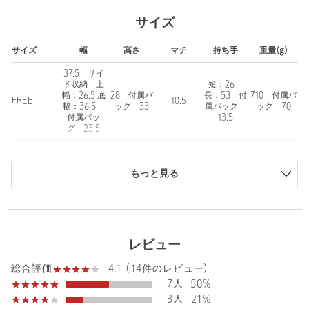
▼アップデートポイント▼
サイズ
・メイン収納スペース開け口にフラップを施し、荷物が多い時で
もマグネットが留まりやすい仕様に変更
サイズ
幅
高さ
マチ
持ち手
重量(g)
・ハンドル部分にぷっくり厚みを出し、握った時・肩掛けしたと
きの安定感をプラス
37.5 サイ
------------------------------------
ド収納 上
短：26
幅：26.5 底
28 付属バ
長：53 付
710 付属バ
FREE
10.5
幅：36.5
ッグ 33
属バッグ
ッグ 70
PC（13インチ）やA4サイズなど、通勤・通学で持ち歩くアイテム
付属バッ
13.5
が無理なくスッとしまうことができるサイズ感。
グ 23.5
バッグ内は大きくは3つの仕切りで、中央メインのほか、サイドに
商品は、独自の採寸方法により採寸されています。
もそれぞれ収納あり。
サイズガイドを見る
また、やや大きめのファスナー付きの収納も完備しているので、
もっと見る
貴重品や小物などの収納も安心感があります。
持ち手は長さの違うダブルハンドル仕様。
ハンドルを付け替えたりすることなく、肩掛けも手持ちも可能な
レビュー
のがとっても便利です。
4.1 (14件のレビュー)
総合評価
本体重量は710gと比較的軽量なのもポイント。
7人
50%
荷物の多い方にもぴったりのバッグです。
3人
21%