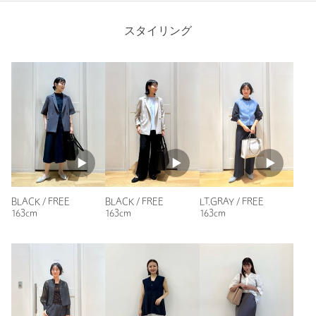
身長：
163cm
・様々なシーンに応用できるカラーバリエ（通勤・通学・お出か
け・式典・授業参観など）
63人が参考になったと回答
スタイリング
・内ポケット：あり
参考になった
■素材
合成皮革
程よくシボ感のある素材
【注意事項】
※画像の商品はサンプルです。
ニックネーム： あー
※商品を使用前に、タグ等に記載されている「取り扱い上の注意
投稿日： 2025年3月27日
書き」、「洗濯表示」を必ずご確認ください。
購入カラー：BLACK
※商品画像は、光の当たり具合やパソコンなどの閲覧環境によ
り、実際の色味と異なって見える場合がございます。あらかじめ
BLACK / FREE
BLACK / FREE
LT.GRAY / FREE
収納もたくさんあり、お弁当や水筒、書類など沢山入りそうで
ご了承ください。
163cm
163cm
163cm
す。また持ち方も2種類できるので、楽しめると思います。
※商品の色味の目安は、商品単体の画像をご参照ください。
WEB限定商品で実際に見て買えるわけではなく、少し心配で
したが、素材も含め好みだったので、買ってよかったと思って
お問い合わせの際は、ユナイテッドアローズ カスタマーサービ
ます。
スデスクまで下記の品名/品番をお申し付け下さい。
性別：
品名：★★Wﾊﾝﾄﾞﾙ３RM/TOTE/PCC 品番：35321991304
女性
年代：
20代前半