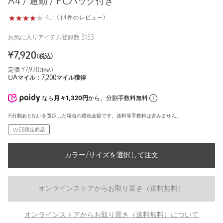
A4 / 通勤 / PCバッグ付き
4.1 (14件のレビュー)
お気に入りアイテム登録数
3133
¥
7,920
(税込)
定価 ¥
7,920
(税込)
UAマイル：
7,200
マイル獲得
なら
月々1,320円
から。分割手数料無料
※分割あと払いを選択した場合の最低金額です。送料等手数料は含みません。
WEB限定商品
カラー/サイズを選択して注文
オンラインストアからお取り置き（送料無料）
オンラインストアからお取り置き（送料無料）について