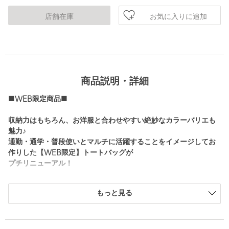
お気に入りに追加
店舗在庫
商品説明・詳細
■WEB限定商品■
収納力はもちろん、お洋服と合わせやすい絶妙なカラーバリエも
魅力♪
通勤・通学・普段使いとマルチに活躍することをイメージしてお
作りした【WEB限定】トートバッグが
プチリニューアル！
■デザイン
もっと見る
大人気【WEB限定】ダブルハンドルバッグ（対象品番：
35321991290）を更に使い勝手よくアップデートいたしました！
------------------------------------