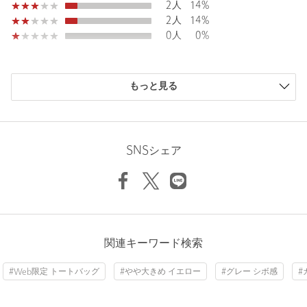
2人
14%
すべてのカラーに、ブラックカラーの持ち手付きソフトPCバッグ
2人
14%
が付属します。
0人
0%
・ハンドル部分（一部のカラーはバイカラー仕様です）
OFF WHITE：OFF WHITEとBLACKのバイカラー
MOCA：MOCAとBLACKのバイカラー
もっと見る
※LT.GRAY：同色系だがボディとハンドルのカラーは若干異なり
ます（ハンドルはベージュ系）
ニックネーム： りみママ
投稿日： 2025年5月6日
・金具
SNSシェア
OFF WHITE：シルバー系カラー
購入カラー：MOCA
BLACK、LT.GRAY、BEIGE、MOCA、その他1：ゴールド系カラ
ー
在宅勤務が定着し、通勤時はPC持参も増えたので、
ビジネスバックやリュック以外で探してました。
大きさもデザインもとっても気に入りました。
・その他1カラーは、イエローが強めの本体/ハンドル共に同色の
カラ-はブラックと悩みましたが、モカ✖️取手がブラックが素
ベージュカラーでございます
敵で、バックの外側のポケット収納も
関連キーワード検索
すごく便利でこれから大活躍間違いなしです。
＜POINT＞
・A4サイズ（横210×縦297）曲げずに収納可
性別：
女性
#Web限定 トートバッグ
#やや大きめ イエロー
#グレー シボ感
#
・500mlペットボトル/タンブラー 立てて収納可
年代：
50代後半
・長財布 収納可