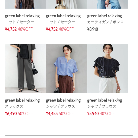
green label relaxing
green label relaxing
green label relaxing
ニット / セーター
ニット / セーター
カーディガン / ボレロ
¥4,752
40%OFF
¥4,752
40%OFF
¥8,910
※レビューは、個人の主観による感想・体感によるもので、商品の効果や性
能を保証するものではありません。
もっと見る
green label relaxing
green label relaxing
green label relaxing
スラックス
シャツ / ブラウス
シャツ / ブラウス
¥6,490
50%OFF
¥4,455
50%OFF
¥5,940
40%OFF