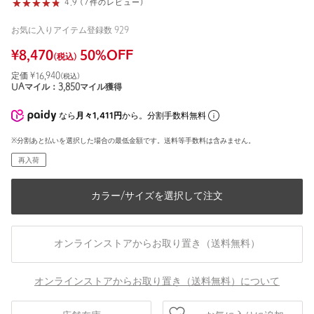
4.9 (7件のレビュー)
お気に入りアイテム登録数
929
¥
8,470
50
%OFF
(税込)
定価 ¥
16,940
(税込)
UAマイル：
3,850
マイル獲得
なら
月々1,411円
から。分割手数料無料
※分割あと払いを選択した場合の最低金額です。送料等手数料は含みません。
再入荷
カラー/サイズを選択して注文
オンラインストアからお取り置き（送料無料）
オンラインストアからお取り置き（送料無料）について