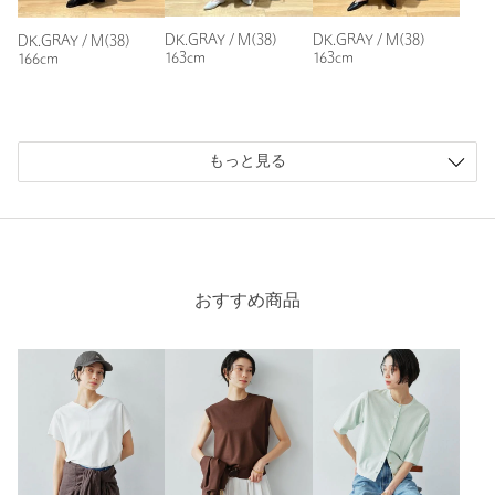
DK.GRAY / M(38)
DK.GRAY / M(38)
DK.GRAY / M(38)
163cm
163cm
166cm
ニックネーム： ai
投稿日： 2026年5月27日
購入カラー：DK.GRAY
｜
購入サイズ：M(38)
もっと見る
購入商品のサイズ感：
ちょうどよい
生地は割と薄めですが、サラッとしていてシワになりにくいで
す。袖が少し長めの作りなので、半袖ですがインナーの袖丈を
考えて選ばなくても良いのが有り難いです。色展開がもっとあ
れば色違いで欲しいくらいです。
おすすめ商品
性別：
女性
年代：
50代前半
身長：
155cm
普段の着用サイズ：
L
5人が参考になったと回答
参考になった