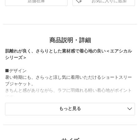
お気に入りに追加
店舗在庫
商品説明・詳細
肌離れが良く、さらりとした素材感で着心地の良い＜エアシカル
シリーズ＞
■デザイン
暑い時期にも、さらっと涼し気に着用いただけるショートスリー
ブジャケット。
きちんと感がありながら、ラフに羽織れる軽い着心地がポイント
です。
程よくゆとりのあるサイジングがこなれ感のある着こなしを演
もっと見る
出。
長めの袖丈が上品な印象で着用いただけます。
お仕事にはもちろん、デイリーにも重宝する着回しのきく一着で
す。