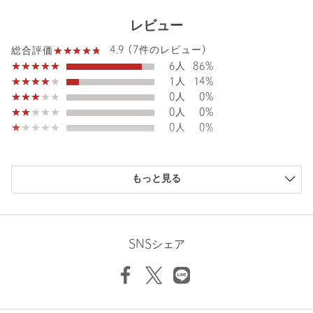
ジャケット / スーツ / セット
テーラードジャケ
カテゴリー
|
レビュー
アップ
ット
4.9 (7件のレビュー)
総合評価
サイズ
S(36) M(38)
6人
86%
素材
ポリエステル80％ キュプラ20％
1人
14%
0人
0%
洗濯表示
洗濯機洗い可
洗濯表示について
0人
0%
0人
0%
原産国
ベトナム製
商品番号
3522-1-000029
購入商品のサイズ感
もっと見る
小さい
0人
0%
少し小さい
0人
0%
ちょうどよい
6人
86%
少し大きい
1人
14%
SNSシェア
大きい
0人
0%