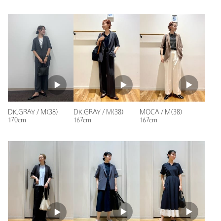
ニックネーム： みさこ
投稿日： 2026年7月5日
購入カラー：DK.GRAY
｜
購入サイズ：M(38)
購入商品のサイズ感：
少し大きい
生地が薄手で真夏でも着れそうです。クーラーで冷えるので袖
が少しあるといいと思いました。ゆったりとしているので、S
DK.GRAY / M(38)
DK.GRAY / M(38)
MOCA / M(38)
サイズでも良かったかもしれません。
170cm
167cm
167cm
性別：
女性
身長：
153cm
普段の着用サイズ：
M
5人が参考になったと回答
参考になった