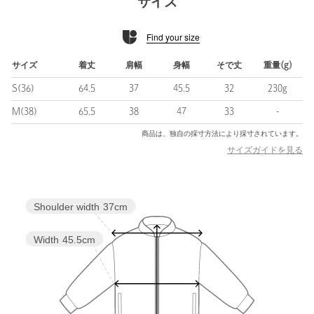
サイズ
■素材
肌離れが良く清涼感のある素材で、暑い季節にもさらっと着用い
Find your size
ただけます。
表情のある素材感が着こなしをこなれた印象に◎
サイズ
着丈
肩幅
身幅
そで丈
重量(g)
■コーディネート
S(36)
64.5
37
45.5
32
230g
同素材のパンツと合わせたセットアップでの着用がおすすめで
す。
M(38)
65.5
38
47
33
-
デニムを合わせてカジュアルMIXさせた着こなしも◎
商品は、独自の採寸方法により採寸されています。
サイズガイドを見る
・同素材のパンツのご用意もございます。対象品番：
35141000029
Shoulder width
37cm
============================
裏地：なし
透け感：なし
Width
45.5cm
機能性：接触冷感・通気性・防シワ（着用時シワになりにくい）
ケア方法：洗濯機洗い可
============================
【注意事項】