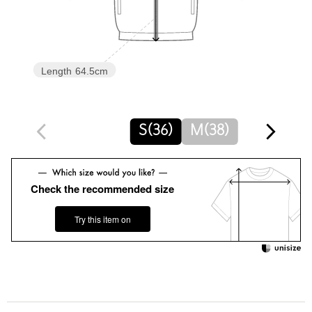
※画像の商品はサンプルです。
※商品に「取り扱い上の注意書き」、「洗濯表示」がございます
場合は、使用前に必ずご確認ください。
※商品画像は、光の当たり具合やパソコンなどの閲覧環境によ
Length
64.5cm
り、実際の色味と異なって見える場合がございます。あらかじめ
ご了承ください。
※商品の色味の目安は、商品単体の画像をご参照ください。
S(36)
M(38)
店舗へお問い合わせの際は、全国のgreen label relaxing各店舗ま
で下記の品名/品番をお申し付けください。
品名：D ｴｱｼｶﾙ HSL JKT 品番：35221000029
Check the recommended size
商品詳細
Try this item on
注文キャンセル
対象商品
返品
対象商品
返品等について
裾上げ
対象外商品
裾上げについて
タイプ
WOMEN