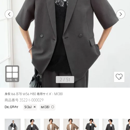
1
50
2
51
DK.GRAY / M(38)
DK.GRAY
161cm
2
/
51
身長166 B78 W56 H80 着用サイズ：M(38)
商品番号 3522-1-000029
DK.GRAY
S(36)
✕
M(38)
〇