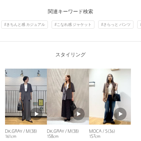
ニックネーム： yuu
関連キーワード検索
投稿日： 2026年6月11日
#きちんと感 カジュアル
#こなれ感 ジャケット
#さらっと パンツ
購入カラー：DK.GRAY
｜
購入サイズ：S(36)
購入商品のサイズ感：
ちょうどよい
スッキリ見えするで
パンツとセットで購入しました
スタイリング
ジャケットでも軽いので
羽織としても活躍してくれそうです
性別：
女性
年代：
50代前半
身長：
158cm
普段の着用サイズ：
M
6人が参考になったと回答
参考になった
DK.GRAY / M(38)
DK.GRAY / M(38)
MOCA / S(36)
161cm
158cm
157cm