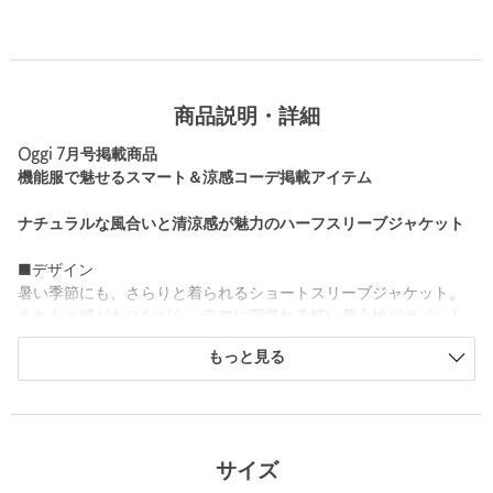
商品説明・詳細
Oggi 7月号掲載商品
機能服で魅せるスマート＆涼感コーデ掲載アイテム
ナチュラルな風合いと清涼感が魅力のハーフスリーブジャケット
■デザイン
暑い季節にも、さらりと着られるショートスリーブジャケット。
きちんと感がありながら、ラフに羽織れる軽い着心地がポイント
です。
もっと見る
カジュアル過ぎない女性らしいシルエットとサイズ感にこだわっ
てお作りしました。
やや長めの袖丈が上品な印象をプラスします。
合わせるアイテムを変えて、お仕事にもデイリーにも活躍する着
回しのきく一着です。
サイズ