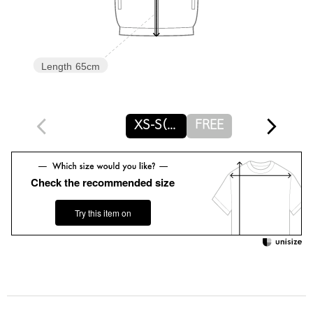
【サステナブル商品】
こちらの商品は、適切に管理された森林から収穫した木材パルプ
を原料とするトリアセテートを使用し、環境に配慮した素材を取
り入れています。
Length
65cm
============================
裏地：なし
XS-S(SHORT-36)
FREE
透け感：ややあり
機能性：UVカット・通気性
ケア方法：洗濯機洗い可
============================
Check the recommended size
【注意事項】
Try this item on
※＜SHORT-36 サイズ＞は、身長を基準としておりますがあくま
でも目安となりますので、サイズ感は記載の採寸表をご確認くだ
さいませ。
※画像の商品はサンプルです。実際の商品と色味、仕様、加工、
サイズ、素材等が若干異なる場合がございます。
※工場の生産の都合上、納期が変更になる場合がございます。発
送日の前後についてはあらかじめご了承ください。