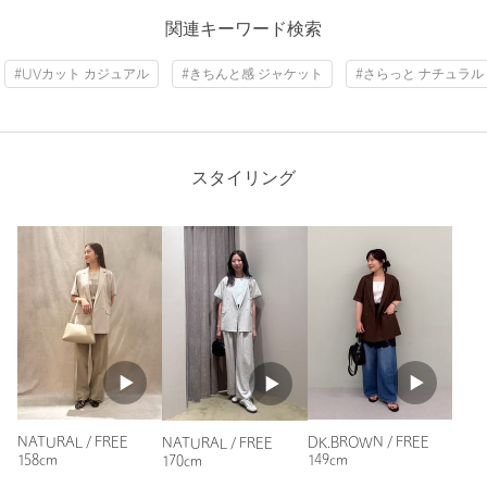
ニックネーム： あおまめ
関連キーワード検索
投稿日： 2026年5月30日
#UVカット カジュアル
#きちんと感 ジャケット
#さらっと ナチュラル
購入カラー：NATURAL
｜
購入サイズ：FREE
商品詳細
購入商品のサイズ感：
ちょうどよい
注文キャンセル
対象商品
軽くて涼しい素材で、中にTシャツを着て、これを羽織るだけ
でキチンと感が出て楽です。
返品
対象商品
返品等について
スタイリング
半袖なのも腕まくりしなくて済むので良いです。
裾上げ
対象外商品
裾上げについて
性別：
女性
タイプ
WOMEN
年代：
40代前半
ジャケット / スーツ / セット
テーラードジャケ
身長：
161cm
カテゴリー
|
アップ
ット
普段の着用サイズ：
M
サイズ
XS-S(SHORT-36) FREE
7人が参考になったと回答
素材
ポリエステル51％ トリアセテート49％
参考になった
洗濯表示
洗濯機洗い可
洗濯表示について
NATURAL / FREE
DK.BROWN / FREE
NATURAL / FREE
原産国
ベトナム製
158cm
149cm
170cm