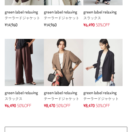
green label relaxing
green label relaxing
green label relaxing
テーラードジャケット
テーラードジャケット
スラックス
¥14,960
¥14,960
¥6,490
50%OFF
※レビューは、個人の主観による感想・体感によるもので、商品の効果や性
能を保証するものではありません。
もっと見る
green label relaxing
green label relaxing
green label relaxing
スラックス
テーラードジャケット
テーラードジャケット
¥6,490
50%OFF
¥8,470
50%OFF
¥8,470
50%OFF