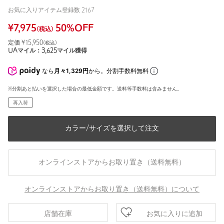
お気に入りアイテム登録数
2167
¥
7,975
50
%OFF
(税込)
定価 ¥
15,950
(税込)
UAマイル：
3,625
マイル獲得
なら
月々1,329円
から。分割手数料無料
※分割あと払いを選択した場合の最低金額です。送料等手数料は含みません。
再入荷
カラー/サイズを選択して注文
オンラインストアからお取り置き（送料無料）
オンラインストアからお取り置き（送料無料）について
お気に入りに追加
店舗在庫