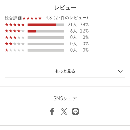
※入荷状況により、お客様への発送が店頭販売より遅れる場合も
レビュー
ございます。
※商品に「取り扱い上の注意書き」、「洗濯表示」がございます
4.8 (27件のレビュー)
総合評価
場合は、使用前に必ずご確認ください。
21人
78%
※商品画像は、光の当たり具合やパソコンなどの閲覧環境によ
6人
22%
り、実際の色味と異なって見える場合がございます。あらかじめ
0人
0%
ご了承ください。
0人
0%
※商品の色味の目安は、商品単体の画像をご参照ください。
0人
0%
店舗へお問い合わせの際は、全国のgreen label relaxing各店舗ま
で下記の品名/品番をお申し付けください。
購入商品のサイズ感
品名：◆◆CB UVLTﾘﾈﾝﾗｲｸHSLJK_A 品番：35221000031
もっと見る
小さい
0人
0%
少し小さい
0人
0%
ちょうどよい
25人
93%
少し大きい
2人
7%
SNSシェア
大きい
0人
0%