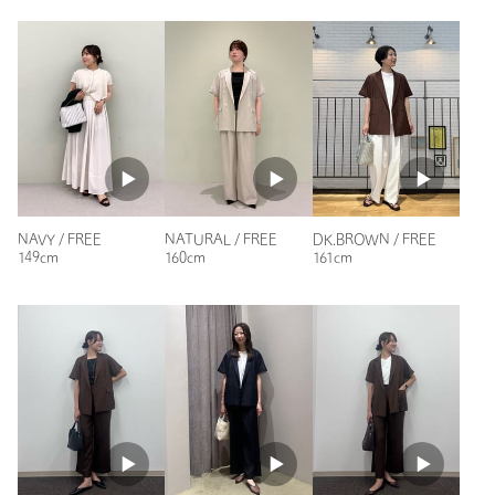
商品番号
3522-1-000031
ニックネーム： あお
投稿日： 2026年5月21日
購入カラー：NAVY
｜
購入サイズ：FREE
購入商品のサイズ感：
ちょうどよい
軽くて着やすいです。ダブルボタンはシルエットが大きめなも
のが多いですが、こちらはすっきりと着れている気がします。
夏の通勤に活躍しそうです。
NAVY / FREE
NATURAL / FREE
DK.BROWN / FREE
149cm
160cm
161cm
性別：
女性
年代：
30代後半
身長：
162cm
普段の着用サイズ：
L
7人が参考になったと回答
参考になった