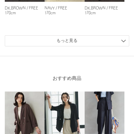
DK.BROWN / FREE
NAVY / FREE
DK.BROWN / FREE
170cm
170cm
170cm
ニックネーム： シトロン
投稿日： 2026年6月5日
購入カラー：NATURAL
｜
購入サイズ：FREE
もっと見る
購入商品のサイズ感：
ちょうどよい
リラックスフィットで、真夏も涼しく着られると思って購入し
ました。きちんと見えて、堅苦しくなりすぎないので普段使い
しやすいです。シワにもなりにくそうなので、海外出張に持っ
ていく予定です。
おすすめ商品
性別：
女性
年代：
40代後半
身長：
162cm
普段の着用サイズ：
M
6人が参考になったと回答
参考になった