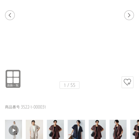
1
54
1
55
NATURAL / FREE
NATURAL
158cm
1
/
55
商品番号 3522-1-000031