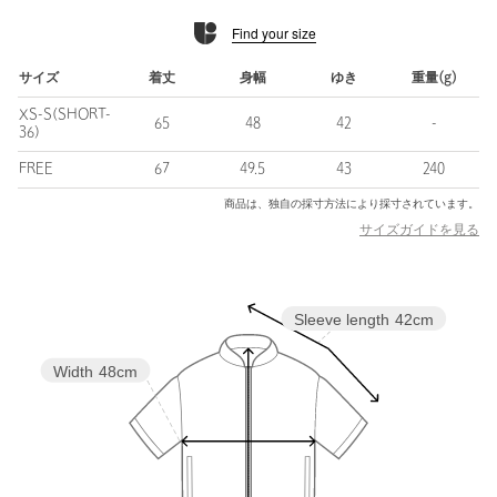
■素材
Find your size
ナチュラルな雰囲気があり清涼感のある素材。
きちんと感がありながら、さらっと軽やかに着用いただけるのも
嬉しいポイントです。
サイズ
着丈
身幅
ゆき
重量(g)
XS-S(SHORT-
■コーディネート
65
48
42
-
36)
同シリーズのパンツと合わせた着こなしが一押し。
FREE
67
49.5
43
240
休日にはデニムで合わせてラフな雰囲気で着用いただくのも◎
商品は、独自の採寸方法により採寸されています。
■ライトリネンライクシリーズ
サイズガイドを見る
対象品番：35221000030 ジャケット
対象品番：35141000030 ストレートパンツ
対象品番：35141000033 ワイドパンツ
Sleeve length
42cm
■サイズ拡大アイテム
find my size [SHORT-36サイズ] あり
Width
48cm
・身長148cm〜155cmの小柄で 身幅などのサイズ感は36サイズが
良いという方に向けて。
・SHORT-36サイズは一部店舗・WEBストアでの限定サイズとな
ります。