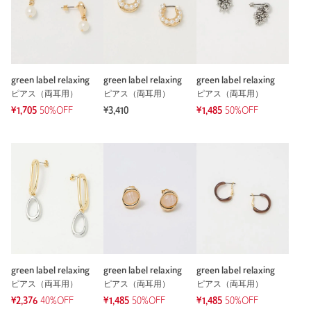
2連のループの長さがそれぞれ違うので耳元で揺れた時に表情
が出るところが気に入りました。キャッチもつながっているの
で紛失の心配もありません！
性別：
女性
green label relaxing
green label relaxing
green label relaxing
年代：
50代後半
ピアス（両耳用）
ピアス（両耳用）
ピアス（両耳用）
身長：
160cm
¥1,705
50%OFF
¥3,410
¥1,485
50%OFF
参考になった
※レビューは、個人の主観による感想・体感によるもので、商品の効果や性
能を保証するものではありません。
もっと見る
green label relaxing
green label relaxing
green label relaxing
ピアス（両耳用）
ピアス（両耳用）
ピアス（両耳用）
¥2,376
40%OFF
¥1,485
50%OFF
¥1,485
50%OFF