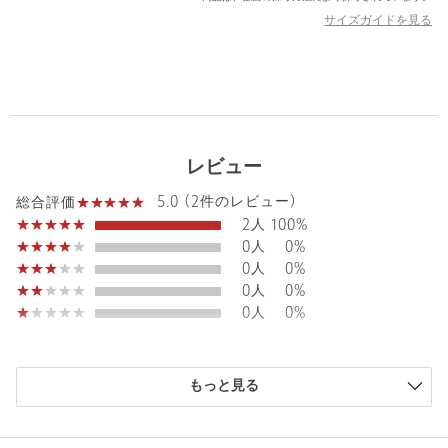
============================
サイズガイドを見る
【注意事項】
※化粧品や香水、洗剤、温泉、海水、紫外線などはジュエリーを
傷める可能性がありますので、ご注意ください。
※体質によりかゆみ・かぶれを生じた場合はご利用をお止めいた
だき、皮膚専門医にご相談ください。
レビュー
※商品を使用前に、タグ等に記載されている「取り扱い上の注意
5.0 (2件のレビュー)
総合評価
書き」、「洗濯表示」を必ずご確認ください。
2人
100%
※商品画像は、光の当たり具合やパソコンなどの閲覧環境によ
0人
0%
り、実際の色味と異なって見える場合がございます。あらかじめ
0人
0%
ご了承ください。
0人
0%
※商品の色味の目安は、商品単体の画像をご参照ください。
0人
0%
店舗へお問い合わせの際は、全国のgreen label relaxing各店舗ま
で下記の品名/品番をお申し付けください。
もっと見る
品名：FFC miniFKPLWLINE/P 品番：36336000083
ニックネーム： ゆーちゃん