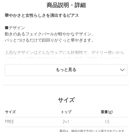
商品説明・詳細
華やかさと女性らしさを演出するピアス
■デザイン
動きのあるフェイクパールが軽やかなデザイン。
パッとつけるだけで顔回りがぐっと華やぎます。
上品なデザインはどんなウェアにも好相性で、デイリー使いから
ビジネス、特別な日のお出かけまで、幅広く活躍してくれるアイ
テムです。
もっと見る
・同デザインでイヤリングのご用意もございます。対象品番：
36336000084
============================
サイズ
ケア方法：
・ご使用後は柔らかい布で汗や皮脂をやさしくふき取り、酸化を
サイズ
トップ
重量(g)
防ぐために、なるべく空気に触れないように保管してください。
・アクセサリーは長時間付けず、汗をかいたらこまめに外してく
FREE
2×1
1.5
ださい。
商品は、独自の採寸方法により採寸されています。