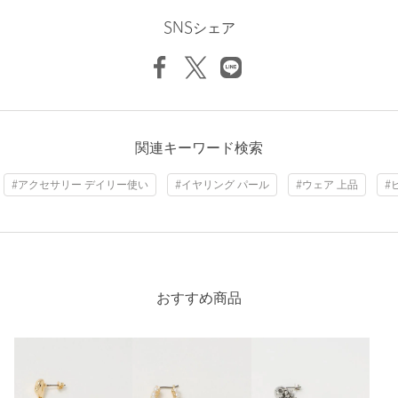
投稿日： 2026年4月7日
商品詳細
SNSシェア
購入カラー：OFF WHITE
注文キャンセル
対象商品
2連になってるのが非常に可愛いく、カジュアルなお洋服にワ
ンポイントになります。
返品
対象外商品
返品等について
性別：
女性
裾上げ
対象外商品
裾上げについて
年代：
20代後半
タイプ
関連キーワード検索
WOMEN
身長：
158cm
カテゴリー
アクセサリー
|
ピアス（両耳用）
#アクセサリー デイリー使い
#イヤリング パール
#ウェア 上品
#
1人が参考になったと回答
サイズ
FREE
参考になった
ポスト；・チタン 本体；・真鍮 フェイクパー
素材
ル；・合成樹脂
洗濯表示
-
洗濯表示について
おすすめ商品
原産国
-
ニックネーム： maggie
商品番号
3633-6-000083
投稿日： 2026年6月24日
購入カラー：OFF WHITE