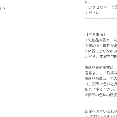
い。
・アクセサリーは
イス
ください。
=============
1
19
【注意事項】
※化粧品や香水、
を傷める可能性が
※体質によりかゆ
ただき、皮膚専門
※商品を使用前に
意書き」、「洗濯
※商品画像は、光
り、実際の色味と
GOLD
めご了承ください
※商品の色味の目
店舗へお問い合わせの際は