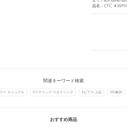
まで下記の品名/品
品名：CFC ４WAYﾊﾟ
関連キーワード検索
リー カジュアル
#イヤリング スタイリング
#ピアス 上品
#印象的
おすすめ商品