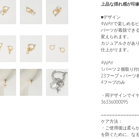
上品な揺れ感が印
■デザイン
4WAYで楽しめる
パーツが着脱でき
変えられます。
カジュアルさがあ
仕上がります。
4WAY
1パーツ２個取り付
23フープ＋パーツ
4フープのみ
・同デザインでイ
36336000095
=============
ケア方法：
・ご使用後は柔ら
を防ぐために、な