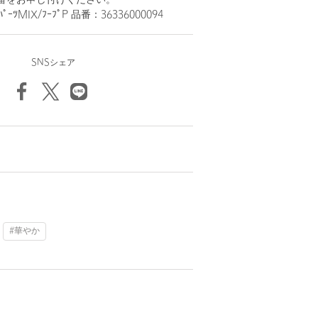
番をお申し付けください。
ｰﾂMIX/ﾌｰﾌﾟP 品番：36336000094
SNSシェア
#華やか