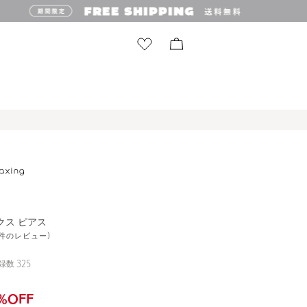
クス ピアス
11件のレビュー)
録数
325
%OFF