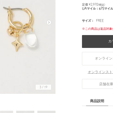
定価 ¥
2,970
(税込)
UAマイル：
675
マイ
サイズ：
FREE
※この商品は返品対象
カ
オンライン
オンラインスト
店舗在
3
/
19
商品説明