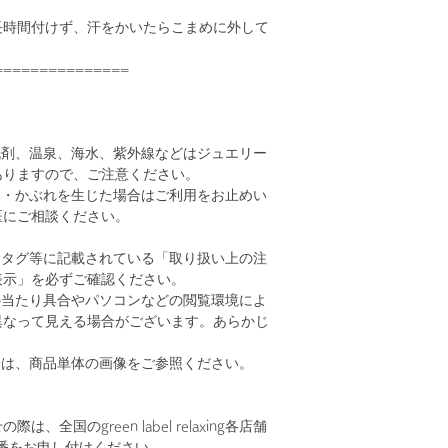
長時間付けず、汗をかいたらこまめに外して
===============
洗剤、温泉、海水、紫外線などはジュエリー
ありますので、ご注意ください。
み・かぶれを生じた場合はご利用をお止めい
医にご相談ください。
、タグ等に記載されている「取り扱い上の注
表示」を必ずご確認ください。
の当たり具合やパソコンなどの閲覧環境によ
異なって見える場合がございます。あらかじ
。
安は、商品単体の画像をご参照ください。
、全国のgreen label relaxing各店舗