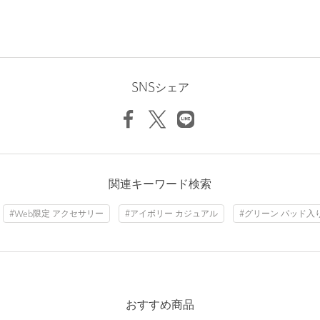
左サイドには貴重品の収納に便利なジッパー付きの隠しポケット
を設置。素材は軽量で高強度の600デニールリサイクルポリエステ
ルを使用した、環境への負荷を抑えるグリーンマテリアル製品で
す。
日常のカジュアルユースから荷物の多い社会人まで幅広いニーズ
に対応します。
SNSシェア
■メーカー品番：NM72356
・OFF WHITE：フォッシルアイボリー・FI
・BLACK：ブラック・K
・ユニセックス
関連キーワード検索
＜THE NORTH FACE（ザ・ノース・フェイス）＞
カリフォルニア州のアウトドアブランド。
#Web限定 アクセサリー
#アイボリー カジュアル
#グリーン パッド入
ブランドネームのTHE NORTH FACEとは山の北壁のこと。
１年中太陽の日が当たることのない北壁は「世界三大北陸」とい
う言葉がある程、
登頂は困難極めるもの。
険しい道をいくときにも揺るがない芯のあるものを作っていこ
う、
おすすめ商品
という思いがこのブランドネームに込められています。