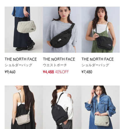
【注意事項】
※この商品の一部サイズスペックは、メーカーのウェブサイトに
基づいて記載しています。
※商品を使用前に、タグ等に記載されている「取り扱い上の注意
書き」、「洗濯表示」を必ずご確認ください。
※商品画像は、光の当たり具合やパソコンなどの閲覧環境によ
り、実際の色味と異なって見える場合がございます。あらかじめ
THE NORTH FACE
THE NORTH FACE
THE NORTH FACE
ご了承ください。
ショルダーバッグ
ウエストポーチ
ショルダーバッグ
※商品の色味の目安は、商品単体の画像をご参照ください。
¥9,460
¥4,488
40%OFF
¥7,480
お問い合わせの際は、ユナイテッドアローズ カスタマーサービ
スデスクまで下記の品名/品番をお申し付けください。
品名：★★SC TNF Boulder DayP 品番：36324000026
商品詳細
注文キャンセル
対象商品