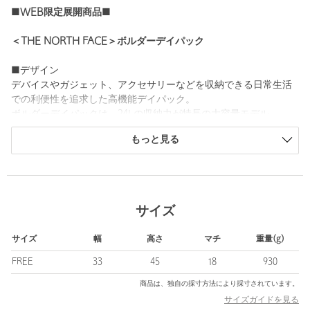
■WEB限定展開商品■
＜THE NORTH FACE＞ボルダーデイパック
■デザイン
デバイスやガジェット、アクセサリーなどを収納できる日常生活
での利便性を追求した高機能デイパック。
ボルダーデイパックは、24Lの収納力が特長の大容量モデル。
もっと見る
フロントにはパッド入りのガジェットスリーブを内蔵し、本体内
部には13インチまでのPCやタブレット、A4サイズまでのドキュメ
ントファイルなどが収納できる蛇腹式のスリーブを装備。
さらに、自立するボックス型にデザインすることで、内部へのア
クセスと収納物の出し入れをスムーズに行えます。
サイズ
ショルダーハーネスの付け根には、過重負荷とずり落ちを軽減す
サイズ
幅
高さ
マチ
重量(g)
るストレッチゴムバンドを採用。
背面は、背骨への負担を軽減し、通気性を高めるスパインチャネ
FREE
33
45
18
930
ル構造。
商品は、独自の採寸方法により採寸されています。
長時間使用時の快適さを高めています。
サイズガイドを見る