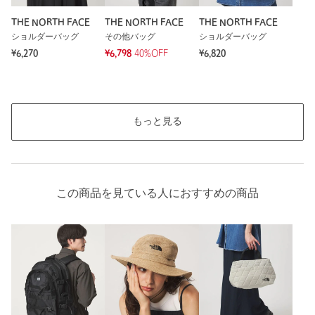
THE NORTH FACE
THE NORTH FACE
THE NORTH FACE
返品
対象商品
返品等について
ショルダーバッグ
その他バッグ
ショルダーバッグ
裾上げ
対象外商品
裾上げについて
¥6,270
¥6,798
40%OFF
¥6,820
タイプ
WOMEN
カテゴリー
バッグ
|
リュック
もっと見る
サイズ
FREE
素材
洗濯表示
-
洗濯表示について
この商品を見ている人におすすめの商品
商品番号
3632-4-000026