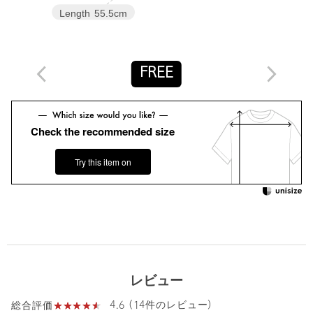
※商品の色味の目安は、商品単体の画像をご参照ください。
Length
55.5cm
店舗へお問い合わせの際は、全国のgreen label relaxing各店舗ま
で下記の品名/品番をお申し付けください。
品名：CFC VL2WAYﾘﾎﾞﾝ NSLV BL_A 品番：36161000013
FREE
商品詳細
Check the recommended size
注文キャンセル
対象商品
Try this item on
返品
対象商品
返品等について
裾上げ
対象外商品
裾上げについて
タイプ
WOMEN
カテゴリー
トップス
|
シャツ / ブラウス
サイズ
FREE
レビュー
素材
レーヨン58％ コットン42％
4.6 (14件のレビュー)
総合評価
洗濯表示
手洗い可
洗濯表示について