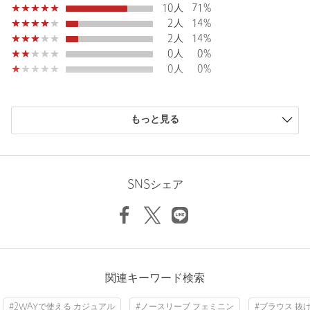
10人
71%
原産国
インド製
2人
14%
2人
14%
商品番号
3616-1-000013
0人
0%
0人
0%
購入商品のサイズ感
もっと見る
小さい
0人
0%
少し小さい
0人
0%
ちょうどよい
14人
100%
少し大きい
0人
0%
SNSシェア
大きい
0人
0%
ニックネーム： ノモ
関連キーワード検索
投稿日： 2026年6月7日
#2WAYで使える カジュアル
#ノースリーブ フェミニン
#ブラウス 抜