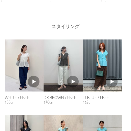
購入カラー：LT.BLUE
｜
購入サイズ：FREE
購入商品のサイズ感：
ちょうどよい
色がきれいで素敵です
身長が150センチくらいですが、丈感も長すぎず、私としては
スタイリング
気に入りました！
性別：
女性
年代：
50代前半
身長：
150cm
普段の着用サイズ：
S
4人が参考になったと回答
参考になった
WHITE / FREE
DK.BROWN / FREE
LT.BLUE / FREE
155cm
170cm
162cm
ニックネーム： みやけ