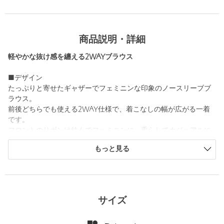
商品説明・詳細
軽やかな抜け感を纏える2WAYブラウス
■デザイン
たっぷりと寄せたギャザーでフェミニンな印象のノースリーブブ
ラウス。
前後どちらでも使える2WAY仕様で、着こなしの幅が広がる一着
です。
フロントのリボンは結んでフェミニンに、垂らしてカジュアルに
と、気分でアレンジできるデザインです。
もっと見る
羽織りとしてはもちろん、裏側に隠しボタンがあるので留めて一
枚着としても活躍します。
■素材
肌離れの良い軽やかな素材を使用。
サイズ
さわやかな透け感としっとりとしたつや感が特徴で、春夏らしく
爽やかな印象を演出します。