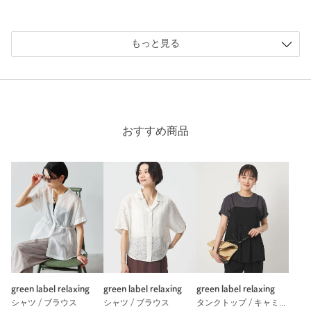
投稿日： 2026年7月21日
購入カラー：WHITE
｜
購入サイズ：FREE
もっと見る
購入商品のサイズ感：
ちょうどよい
毎年似たようなの出てるなーくらいでしたが
涼しそうだったので購入しました。
ウェーブ体型なのでフラットな方を前で着ていますが背中が結
構空くのが気になります。
おすすめ商品
身長：
160cm
普段の着用サイズ：
M
3人が参考になったと回答
参考になった
※レビューは、個人の主観による感想・体感によるもので、商品の効果や性
能を保証するものではありません。
green label relaxing
green label relaxing
green label relaxing
シャツ / ブラウス
シャツ / ブラウス
タンクトップ / キャミソール