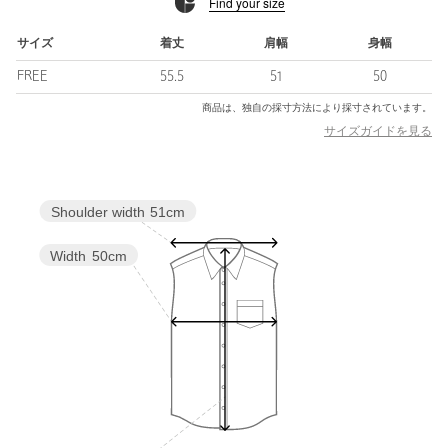
Find your size
■コーディネート
ふんわりとしたシルエットなので、タイトスカートや細身のボト
サイズ
着丈
肩幅
身幅
ムスと好相性。
FREE
55.5
51
50
ワイドパンツやフラットサンダルと合わせると、よりリラクシー
で抜け感のあるコーデに仕上がります。
商品は、独自の採寸方法により採寸されています。
サイズガイドを見る
============================
透け感：あり
Shoulder width
51cm
伸縮：なし
ケア方法：手洗い可
Width
50cm
============================
【注意事項】
※画像の商品はサンプルです。
※商品を使用前に、タグ等に記載されている「取り扱い上の注意
書き」、「洗濯表示」を必ずご確認ください。
※商品画像は、光の当たり具合やパソコンなどの閲覧環境によ
り、実際の色味と異なって見える場合がございます。あらかじめ
ご了承ください。