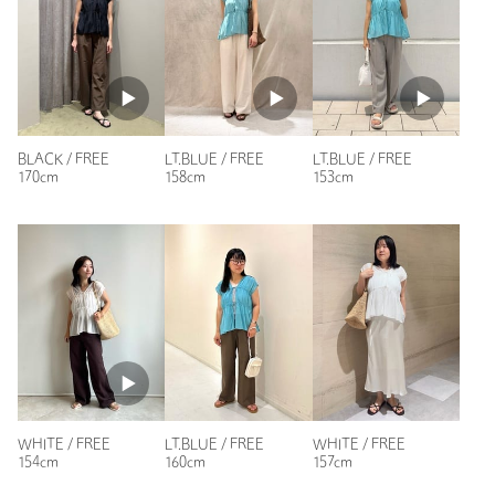
投稿日： 2026年7月23日
購入カラー：BLACK
｜
購入サイズ：FREE
購入商品のサイズ感：
ちょうどよい
着やすいから気に入ってます。
が、翌週セールになっていて残念でした😢
LT.BLUE / FREE
LT.BLUE / FREE
BLACK / FREE
性別：
女性
158cm
153cm
170cm
年代：
50代前半
身長：
160cm
普段の着用サイズ：
M
3人が参考になったと回答
参考になった
WHITE / FREE
LT.BLUE / FREE
WHITE / FREE
154cm
160cm
157cm
ニックネーム： まi