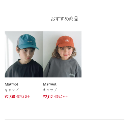
で下記の品名/品番をお申し付けください。
品名：Marmot Sunshade Jet Cap 品番：38384000027
おすすめ商品
商品詳細
注文キャンセル
対象商品
返品
対象商品
返品等について
裾上げ
対象外商品
裾上げについて
タイプ
BOYS｜GIRLS
カテゴリー
帽子
|
キャップ
Marmot
Marmot
キャップ
キャップ
サイズ
54cm-56cm(FREE)
¥2,310
40%OFF
¥2,112
40%OFF
本体；ナイロン95％ ポリウレタン5％ メッシュ部
素材
分；ポリエステル100％
洗濯表示
手洗い可
洗濯表示について
商品番号
3838-4-000027