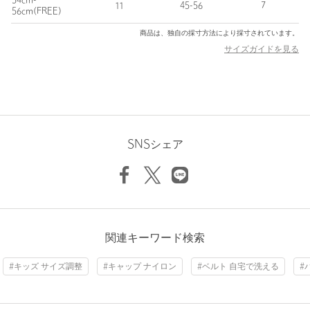
54cm-
11
45-56
7
56cm(FREE)
＜Marmot（マーモット）＞
商品は、独自の採寸方法により採寸されています。
1971年、カリフォルニア大学サンタクルーズ校の学生、デイブ・
サイズガイドを見る
ハントリーとエリック・レイノルズがアラスカで出会い、社会的
なリス科の動物にちなんでマーモット・マウンテン・クラブを結
成。
現在は、アウトドアのアクティビティに欠かせないアパレル、テ
ント、寝袋、バックパックなどのデザイン、テスト、縫製をして
いる。
SNSシェア
【注意事項】
※商品を使用前に、タグ等に記載されている「取り扱い上の注意
書き」、「洗濯表示」を必ずご確認ください。
※商品画像は、光の当たり具合やパソコンなどの閲覧環境によ
り、実際の色味と異なって見える場合がございます。あらかじめ
関連キーワード検索
ご了承ください。
※商品の色味の目安は、商品単体の画像をご参照ください。
#キッズ サイズ調整
#キャップ ナイロン
#ベルト 自宅で洗える
#
店舗へお問い合わせの際は、全国のgreen label relaxing各店舗ま