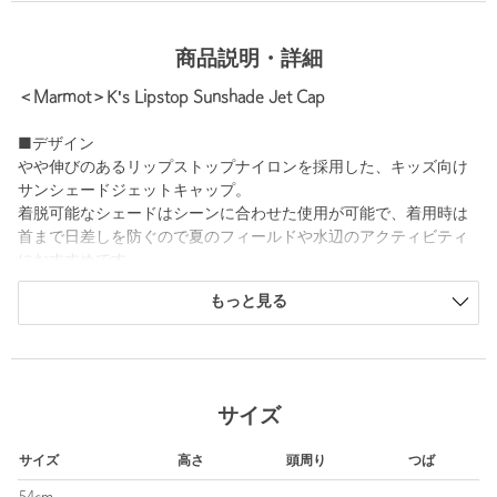
商品説明・詳細
＜Marmot＞K's Lipstop Sunshade Jet Cap
■デザイン
やや伸びのあるリップストップナイロンを採用した、キッズ向け
サンシェードジェットキャップ。
着脱可能なシェードはシーンに合わせた使用が可能で、着用時は
首まで日差しを防ぐので夏のフィールドや水辺のアクティビティ
におすすめです。
もっと見る
バックベルトはサイズ調整可能。
ブリムの芯は形状記憶しにくく、軽く折り畳んで、短時間の収納
も可能です。
============================
サイズ
ケア方法：手洗い可
============================
サイズ
高さ
頭周り
つば
■メーカー品番：MTSS26KHG220