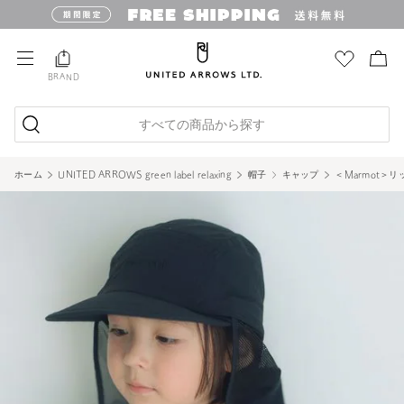
BRAND
すべての商品から探す
ホーム
UNITED ARROWS green label relaxing
帽子
キャップ
＜Marmot＞