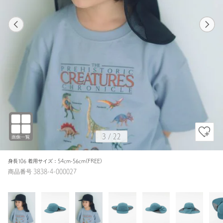
1
22
3
22
BLACK
3
/
22
身長106 着用サイズ：54cm-56cm(FREE)
商品番号 3838-4-000027