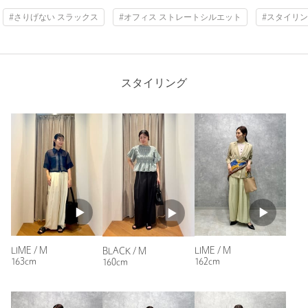
投稿日： 2026年3月28日
#さりげない スラックス
#オフィス ストレートシルエット
#スタイリ
購入カラー：BLACK
｜
購入サイズ：M
購入商品のサイズ感：
少し大きい
写真でみるより生地が薄く、想像してた生地感とは違いまし
た。少しシワになりやすい生地かなと感じました。
スタイリング
↑プレゼントした娘の感想
性別：
男性
年代：
60代～
身長：
160cm
普段の着用サイズ：
M
3人が参考になったと回答
参考になった
LIME / M
LIME / M
BLACK / M
163cm
162cm
160cm
※レビューは、個人の主観による感想・体感によるもので、商品の効果や性
能を保証するものではありません。