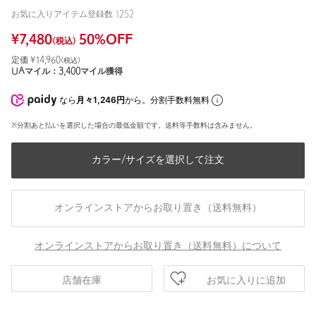
お気に入りアイテム登録数
1252
¥
7,480
50
%OFF
(税込)
定価 ¥
14,960
(税込)
UAマイル：
3,400
マイル獲得
なら
月々1,246円
から。分割手数料無料
※分割あと払いを選択した場合の最低金額です。送料等手数料は含みません。
カラー/サイズを選択して注文
オンラインストアからお取り置き（送料無料）
オンラインストアからお取り置き（送料無料）について
お気に入りに追加
店舗在庫