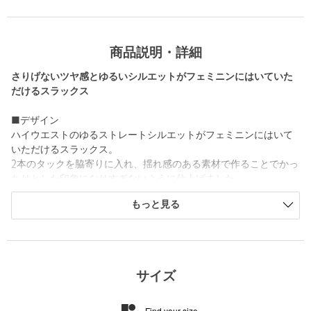
商品説明・詳細
さりげないツヤ感とゆるいシルエットがフェミニンにはいていた
だけるスラックス
■デザイン
ハイウエストのゆるストレートシルエットがフェミニンにはいて
いただけるスラックス。
2本のタックを脇寄りに入れ、揺れ感のある素材で作ることでかっ
ちりとした印象になりすぎないように仕上げました。
もっと見る
■素材
揺れ感のあるツイル生地を使用。
さりげないツヤ感ときしみ感があり、女性らしいハンサムスタイ
ルが楽しめる、スタイリングに合わせやすい素材です。
サイズ
■コーディネート
フェミニンブラウス合わせで甘さを抑えたモードなスタイリング
Find your size
から、コンパクトなトップス合わせでヘルシーなスタイリングも