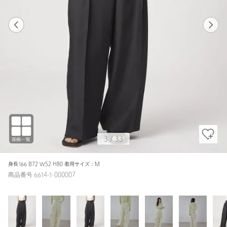
1
33
3
33
LIME / M
BLACK
163cm
3
/
33
身長166 B72 W52 H80 着用サイズ：M
商品番号 6614-1-000007