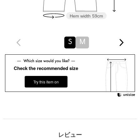
※画像の商品はサンプルです。
※商品に「取り扱い上の注意書き」、「洗濯表示」がございます
場合は、使用前に必ずご確認ください。
Hem width
59cm
※商品画像は、光の当たり具合やパソコンなどの閲覧環境によ
り、実際の色味と異なって見える場合がございます。あらかじめ
ご了承ください。
S
M
※商品の色味の目安は、商品単体の画像をご参照ください。
お問い合わせの際は、ユナイテッドアローズ カスタマーサービス
デスクまで下記の品名/品番をお申し付けください。
Check the recommended size
品名：EM LT/TWL 2TK ﾄﾛﾐPT 品番：66141000007
Try this item on
商品詳細
注文キャンセル
対象商品
返品
対象商品
返品等について
裾上げ
対象商品
裾上げについて
裾上げ前の仕上げはシングルです
レビュー
タイプ
WOMEN