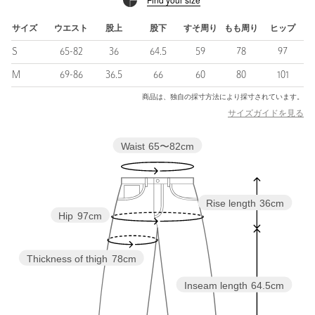
おすすめ。
サイズ
ウエスト
股上
股下
すそ周り
もも周り
ヒップ
S
65-82
36
64.5
59
78
97
============================
M
69-86
36.5
66
60
80
101
裏地：あり
商品は、独自の採寸方法により採寸されています。
透け感：なし
伸縮：なし
サイズガイドを見る
光沢感：あり
ケア方法：手洗い可
Waist
65〜82cm
============================
＜ EMMEL REFINES（エメル リファインズ） ＞
Pleasure 〜今を楽しみ、変化を楽しむ〜
Rise length
36cm
Hip
97cm
EMMEL REFINESは変化していく時代やトレンドを恐れなく前向
きに楽しみ、
今に満足せず常に自分を更新していきたい、
Thickness of thigh
78cm
自分らしさを表現したい女性に向けたブランドです。
女性の共感を大切に、時代にフィットした新しいスタイルを提案
Inseam length
64.5cm
【注意事項】