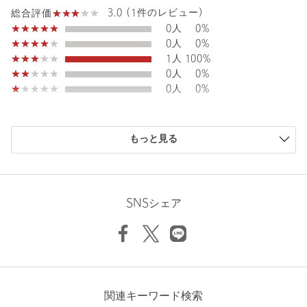
3.0 (1件のレビュー)
総合評価
カテゴリー
パンツ
|
スラックス
0人
0%
0人
0%
サイズ
S M
1人
100%
表生地；ポリエステル100％ 裏生地；ポリエステル
0人
0%
素材
100％
0人
0%
原産国
中国製
商品番号
6614-1-000007
購入商品のサイズ感
もっと見る
小さい
0人
0%
少し小さい
0人
0%
ちょうどよい
0人
0%
少し大きい
1人
100%
SNSシェア
大きい
0人
0%
ニックネーム： ⭐︎tora⭐︎
関連キーワード検索