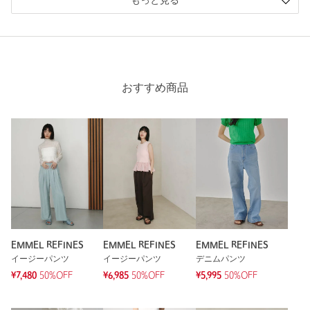
もっと見る
投稿日： 2026年2月22日
購入カラー：COBALT
｜
購入サイズ：XS
購入商品のサイズ感：
ちょうどよい
サイズはピッタリでした。ハイウエストなのでショートジャケ
ットでの着用は勿論でしたが、ロングTシャツを着てもよかっ
おすすめ商品
たです。
性別：
女性
身長：
155cm
普段の着用サイズ：
～XS
4人が参考になったと回答
参考になった
EMMEL REFINES
EMMEL REFINES
EMMEL REFINES
イージーパンツ
イージーパンツ
デニムパンツ
¥7,480
50%OFF
¥6,985
50%OFF
¥5,995
50%OFF
※レビューは、個人の主観による感想・体感によるもので、商品の効果や性
能を保証するものではありません。