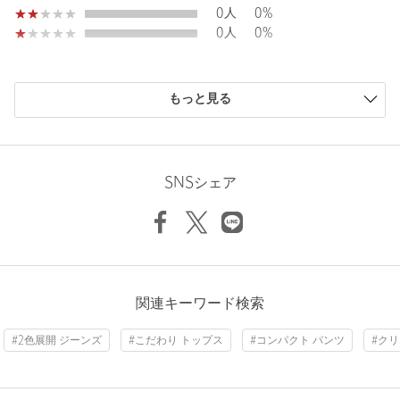
自分らしさを表現したい女性に向けたブランドです。
0人
0%
Thickness of thigh
67cm
女性の共感を大切に、時代にフィットした新しいスタイルを提案
0人
0%
します。
Inseam length
71cm
【注意事項】
購入商品のサイズ感
もっと見る
※こちらの製品はインディゴ染料を使用しております。着用によ
小さい
0人
0%
り、他の衣類や淡色のベルト、バッグ、靴、ソファやシート等に
少し小さい
0人
0%
Hem width
60cm
色が付着することがありますのでご注意ください。洗濯の際は、
ちょうどよい
4人
80%
色落ちしますので、単品洗いをしてください。また洗濯により
少し大きい
0人
0%
徐々に色あせします。
SNSシェア
大きい
1人
20%
※画像の商品はサンプルです。
XS
S
M
※商品に「取り扱い上の注意書き」、「洗濯表示」がございます
場合は、使用前に必ずご確認ください。
※商品画像は、光の当たり具合やパソコンなどの閲覧環境によ
り、実際の色味と異なって見える場合がございます。あらかじめ
Check the recommended size
ご了承ください。
ニックネーム： TK
関連キーワード検索
※商品の色味の目安は、商品単体の画像をご参照ください。
Try this item on
投稿日： 2026年4月19日
#2色展開 ジーンズ
#こだわり トップス
#コンパクト パンツ
#ク
購入カラー：LT.BLUE
｜
購入サイズ：XS
お問い合わせの際は、ユナイテッドアローズ カスタマーサービス
デスクまで下記の品名/品番をお申し付けください。
購入商品のサイズ感：
ちょうどよい
品名：EM H/W WIDE DNM 品番：66146000002