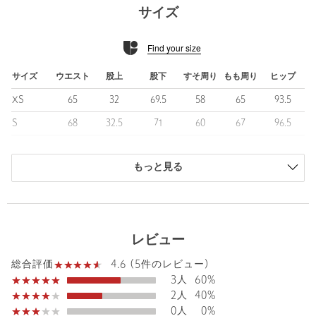
コバルトブルーの2色をご用意。
サイズ
■コーディネート
Find your size
フェミニンなプリントブラウスから辛めのシャツまで、どんなト
ップスとも合わせやすいデニムです。
トレンドのチビＴなどコンパクトなトップスとも相性◎です。
サイズ
ウエスト
股上
股下
すそ周り
もも周り
ヒップ
XS
65
32
69.5
58
65
93.5
S
68
32.5
71
60
67
96.5
============================
裏地：なし
M
71
32.5
72.5
62
69
99.5
透け感：なし
もっと見る
商品は、独自の採寸方法により採寸されています。
伸縮：なし
サイズガイドを見る
光沢感：なし
ケア方法：洗濯機洗い可
Waist
68cm
============================
レビュー
＜ EMMEL REFINES（エメル リファインズ） ＞
4.6 (5件のレビュー)
総合評価
Pleasure 〜今を楽しみ、変化を楽しむ〜
Rise length
32.5cm
3人
60%
EMMEL REFINESは変化していく時代やトレンドを恐れなく前向
Hip
96.5cm
きに楽しみ、
2人
40%
今に満足せず常に自分を更新していきたい、
0人
0%