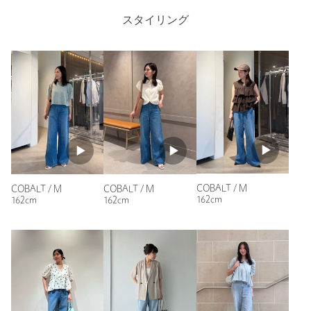
生地が柔らかくてストレスがないです！
ライトブルーの色味も、程よくヴィンテージ感があって、きれ
スタイリング
いめとカジュアル、どちらにも振れます。
商品詳細
ハイウエストなので、インスタイルもキレイに見えます。
注文キャンセル
対象商品
性別：
女性
年代：
30代後半
返品
対象商品
返品等について
身長：
152cm
裾上げ
対象外商品
裾上げについて
普段の着用サイズ：
～XS
タイプ
WOMEN
5人が参考になったと回答
カテゴリー
パンツ
|
デニムパンツ
参考になった
サイズ
XS S M
COBALT / M
COBALT / M
COBALT / M
162cm
162cm
162cm
素材
コットン100％
洗濯表示
-
洗濯表示について
原産国
中国製
ニックネーム： m
商品番号
6614-6-000002
投稿日： 2026年4月28日
購入カラー：LT.BLUE
｜
購入サイズ：M