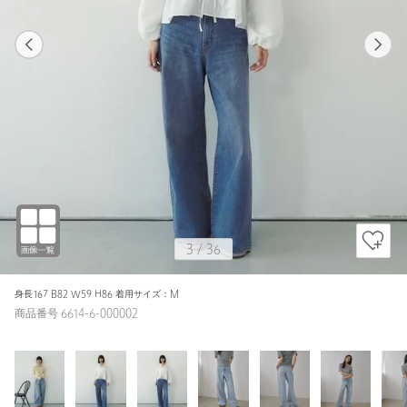
1
36
3
36
COBALT / M
LT.BLUE
162cm
3
/
36
身長167 B82 W59 H86 着用サイズ：M
商品番号 6614-6-000002