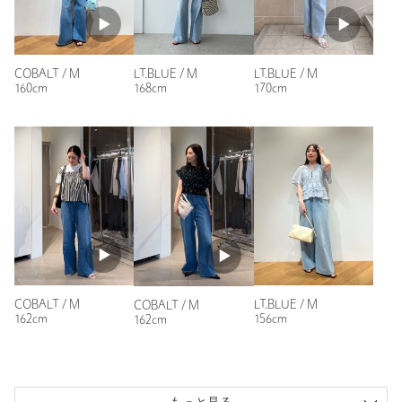
購入商品のサイズ感：
大きい
色やゆるっと感がとてもかわいい！
上まで上げると股上かなり深めなので安心感があります。
COBALT / M
LT.BLUE / M
LT.BLUE / M
お腹周りが70センチのため、Mサイズにしましたがかなり大
160cm
168cm
170cm
きかったです。締め付け感ゼロなのでたくさん食べたい日やス
トレスフリーに着たい日に活躍しそうです。丈が長いので5セ
ンチ裾上げして履きたいと思っています。
年代：
30代前半
身長：
155cm
普段の着用サイズ：
S
4人が参考になったと回答
参考になった
COBALT / M
LT.BLUE / M
COBALT / M
162cm
156cm
162cm
ニックネーム： マミら