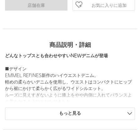
お気に入りに追加
店舗在庫
商品説明・詳細
どんなトップスとも合わせやすいNEWデニムが登場
■デザイン
EMMEL REFINES新作のハイウエストデニム。
軽めの柔らかいデニムを使用し、ウエストはコンパクトにヒップ
から裾にかけて柔らかく広がるワイドシルエット。
ルーズに見えすぎないように膝上をやや内側に入れてバランスよ
く着られるようにこだわりました。
もっと見る
■素材
11.75オンスのデニムを使用。重すぎない肉感と風合いが柔らかく
はきやすい素材です。
フェード感のある加工を入れたライトブルーとクリーンな印象の