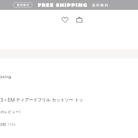
INES＞EM ティアードフリル カットソー トッ
1件のレビュー)
録数
1146