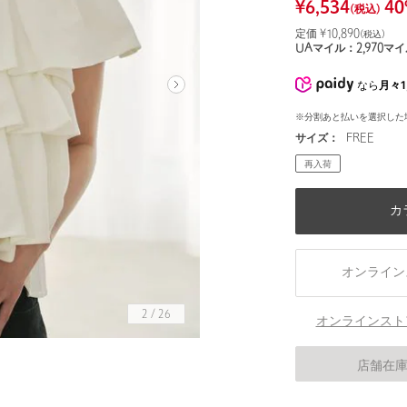
¥
6,534
40
(税込)
定価 ¥
10,890
(税込)
UAマイル：
2,970
マイ
なら
月々1
※分割あと払いを選択した
サイズ：
FREE
再入荷
カ
オンライン
2
/
26
オンラインスト
身長172 B80 W60 H88 着用サイズ：FREE
店舗在