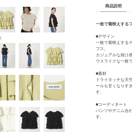
商品説明
一枚で着映えする
■デザイン
E
一枚で着映えする
プス。
カジュアルな抜け
ウスライクな一枚
■素材
ドライタッチな天
ールも甘くなりす
す。
■コーディネート
パンツやデニム合
す。