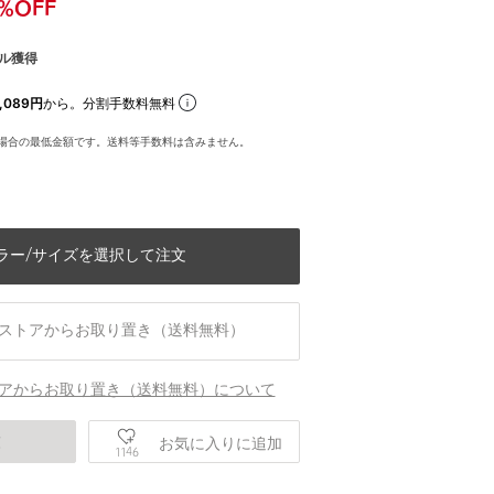
%OFF
ル獲得
,089円
から。分割手数料無料
場合の最低金額です。送料等手数料は含みません。
ラー/サイズを選択して注文
ストアからお取り置き（送料無料）
アからお取り置き（送料無料）について
庫
お気に入りに追加
1146