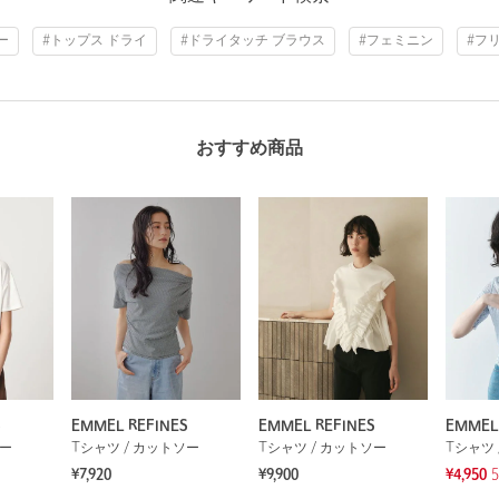
ー
#トップス ドライ
#ドライタッチ ブラウス
#フェミニン
#フ
おすすめ商品
S
EMMEL REFINES
EMMEL REFINES
EMMEL
ソー
Tシャツ / カットソー
Tシャツ / カットソー
Tシャツ 
¥7,920
¥9,900
¥4,950