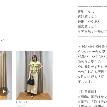
=============
裏地：なし
透け感：なし
伸縮：ややあり
光沢感：なし
1
25
ケア方法：手洗い
=============
ング
＜ EMMEL REF
Pleasure 〜今
EMMEL REFI
前向きに楽しみ、
今に満足せず常に
自分らしさを表現
女性の共感を大切
WHITE
案します。
【注意事項】
※画像の商品はサ
※商品に「取り扱
LIME / FREE
156cm