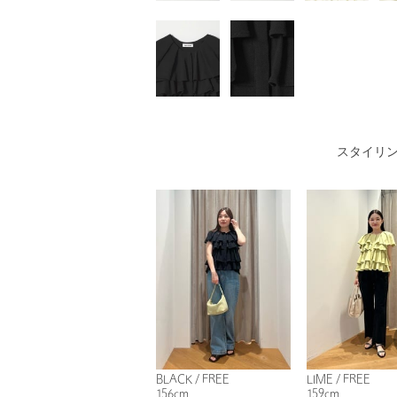
スタイリ
BLACK / FREE
LIME / FREE
156cm
159cm