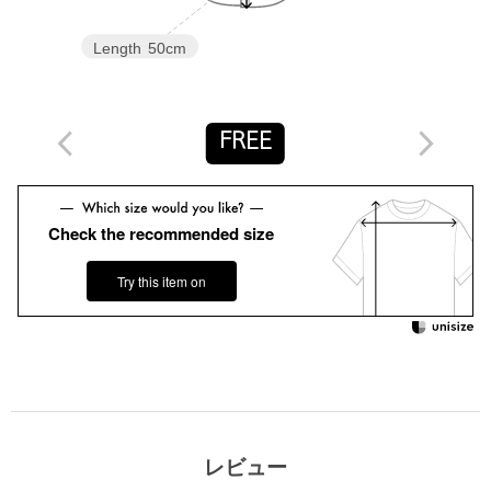
【注意事項】
※画像の商品はサンプルです。
Length
50cm
※商品に「取り扱い上の注意書き」、「洗濯表示」がございます
場合は、使用前に必ずご確認ください。
※商品画像は、光の当たり具合やパソコンなどの閲覧環境によ
り、実際の色味と異なって見える場合がございます。あらかじめ
FREE
ご了承ください。
※商品の色味の目安は、商品単体の画像をご参照ください。
お問い合わせの際は、ユナイテッドアローズ カスタマーサービス
Check the recommended size
デスクまで下記の品名/品番をお申し付けください。
品名：EM ｼｬｰﾘﾝｸﾞ ﾌﾚｱ BL 品番：66166000007
Try this item on
商品詳細
注文キャンセル
対象商品
返品
対象商品
返品等について
裾上げ
対象外商品
裾上げについて
レビュー