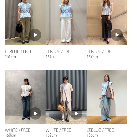
※レビューは、個人の主観による感想・体感によるもので、商品の効果や性
能を保証するものではありません。
もっと見る
LT.BLUE / FREE
LT.BLUE / FREE
LT.BLUE / FREE
151cm
161cm
169cm
WHITE / FREE
WHITE / FREE
LT.BLUE / FREE
160cm
162cm
156cm