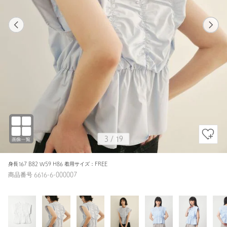
1
19
3
19
WHITE / FREE
WHITE
162cm
3
/
19
身長167 B82 W59 H86 着用サイズ：FREE
商品番号 6616-6-000007