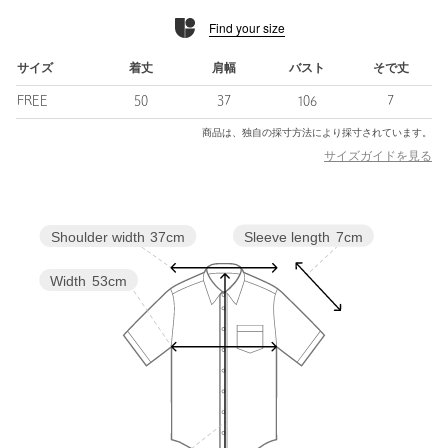
ワイドパンツと合わせたきれいめな着こなしから、デニム合わせ
Find your size
のラフな着こなしもおすすめです。
サイズ
着丈
肩幅
バスト
そで丈
FREE
50
37
106
7
============================
裏地：なし
商品は、独自の採寸方法により採寸されています。
透け感：ホワイトややあり
サイズガイドを見る
伸縮：なし
光沢感：なし
ケア方法：手洗い可
============================
Sleeve length
7cm
Shoulder width
37cm
＜ EMMEL REFINES（エメル リファインズ） ＞
Width
53cm
Pleasure 〜今を楽しみ、変化を楽しむ〜
EMMEL REFINESは変化していく時代やトレンドを恐れなく前向
きに楽しみ、
今に満足せず常に自分を更新していきたい、
自分らしさを表現したい女性に向けたブランドです。
女性の共感を大切に、時代にフィットした新しいスタイルを提案
します。