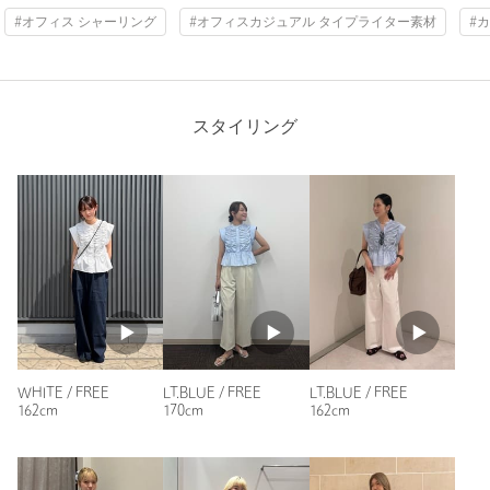
投稿日： 2026年7月11日
#オフィス シャーリング
#オフィスカジュアル タイプライター素材
#
購入カラー：LT.BLUE
｜
購入サイズ：FREE
購入商品のサイズ感：
少し大きい
さらっとした生地で、シワになりにくい感じです。普段、36
サイズを購入します。少し、脇にあきがあるのでキャミソール
スタイリング
で対応しています。
着丈も丁度いいので、ワイドパンツでもロングのスカーとにも
合わせて着ています。
性別：
女性
年代：
40代前半
身長：
161cm
普段の着用サイズ：
S
1人が参考になったと回答
参考になった
WHITE / FREE
LT.BLUE / FREE
LT.BLUE / FREE
162cm
170cm
162cm