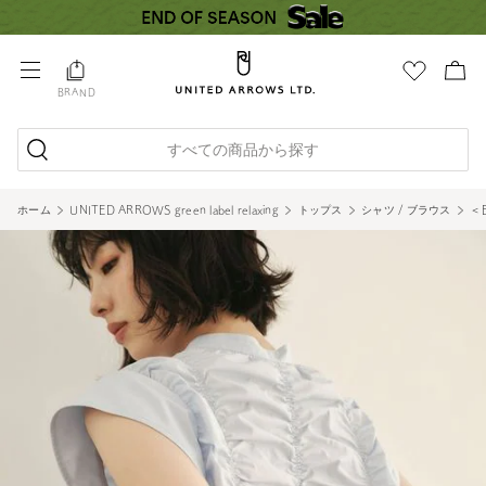
BRAND
すべての商品から探す
ホーム
UNITED ARROWS green label relaxing
トップス
シャツ / ブラウス
＜