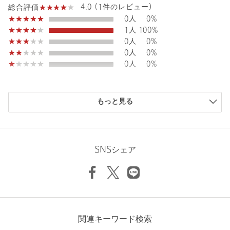
タイプ
WOMEN
4.0 (1件のレビュー)
総合評価
0人
0%
カテゴリー
トップス
|
シャツ / ブラウス
1人
100%
サイズ
FREE
0人
0%
0人
0%
素材
ポリエステル87％ コットン13％
0人
0%
洗濯表示
-
洗濯表示について
原産国
中国製
購入商品のサイズ感
もっと見る
小さい
0人
0%
商品番号
6616-6-000007
少し小さい
0人
0%
ちょうどよい
0人
0%
少し大きい
1人
100%
SNSシェア
大きい
0人
0%
ニックネーム： すみれ
関連キーワード検索