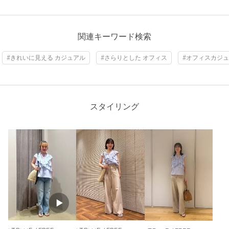
カテゴリー
トップス
|
シャツ / ブラウス
サイズ
FREE
関連キーワード検索
素材
ポリエステル100％
#きれいに見える カジュアル
#さらりとした オフィス
#オフィスカジュ
原産国
中国製
商品番号
6616-6-000016
スタイリング