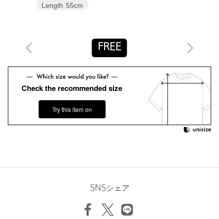
【注意事項】
Length
55cm
※画像の商品はサンプルです。
※商品に「取り扱い上の注意書き」、「洗濯表示」がございます
場合は、使用前に必ずご確認ください。
※商品画像は、光の当たり具合やパソコンなどの閲覧環境によ
FREE
り、実際の色味と異なって見える場合がございます。あらかじめ
ご了承ください。
※商品の色味の目安は、商品単体の画像をご参照ください。
Check the recommended size
お問い合わせの際は、ユナイテッドアローズ カスタマーサービス
デスクまで下記の品名/品番をお申し付けください。
Try this item on
品名：EM ﾌｨﾌﾞﾘﾙｻﾃﾝ FRL BL 品番：66166000016
商品詳細
注文キャンセル
対象商品
返品
対象商品
返品等について
SNSシェア
裾上げ
対象外商品
裾上げについて
タイプ
WOMEN