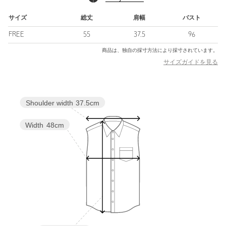
トップスにボリュームがあるのでミニ丈のボトムスとの相性も◎
サイズ
総丈
肩幅
バスト
FREE
55
37.5
96
============================
商品は、独自の採寸方法により採寸されています。
裏地：なし
サイズガイドを見る
透け感：ややあり
伸縮：なし
光沢感：なし
ケア方法：手洗い可
Shoulder width
37.5cm
============================
Width
48cm
＜ EMMEL REFINES（エメル リファインズ） ＞
Pleasure 〜今を楽しみ、変化を楽しむ〜
EMMEL REFINESは変化していく時代やトレンドを恐れなく前向
きに楽しみ、
今に満足せず常に自分を更新していきたい、
自分らしさを表現したい女性に向けたブランドです。
女性の共感を大切に、時代にフィットした新しいスタイルを提案
します。