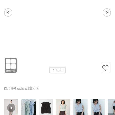
1
29
1
30
LT.BLUE / FREE
WHITE
151cm
1
/
30
商品番号 6616-6-000016