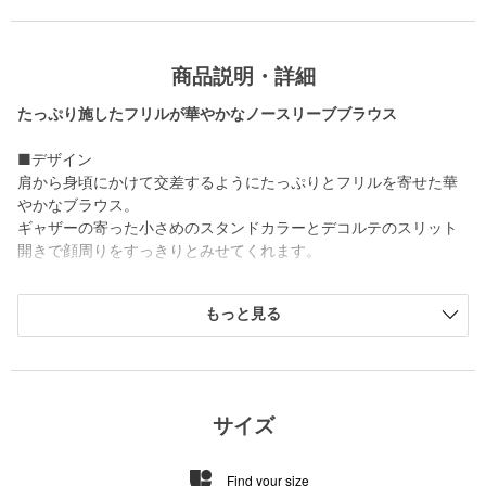
商品説明・詳細
たっぷり施したフリルが華やかなノースリーブブラウス
■デザイン
肩から身頃にかけて交差するようにたっぷりとフリルを寄せた華
やかなブラウス。
ギャザーの寄った小さめのスタンドカラーとデコルテのスリット
開きで顔周りをすっきりとみせてくれます。
■素材
もっと見る
繊細な微光沢と滑らかな表面感で上品なイメージのフィブリルサ
テンを使用。
さらりとした肌触りで、ほどよくハリのある素材がフリルを綺麗
に見せてくれます。
サイズ
■コーディネート
スラックスやデニムなど辛口なアイテムと合わせて上品なカジュ
Find your size
アルスタイルに。