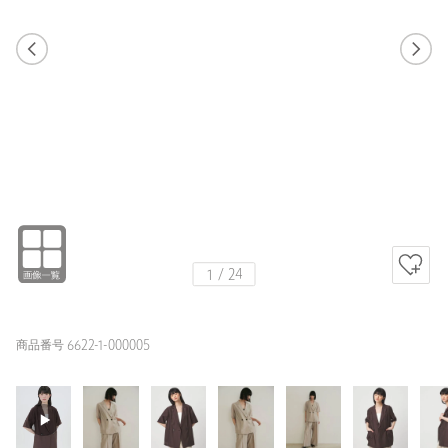
1
23
1
24
DK.BROWN / FREE
BEIGE
169cm
1
/
24
商品番号 6622-1-000005