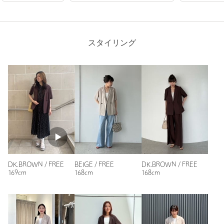
購入商品のサイズ感：
少し大きい
元々はシャツを目当てに店頭へ伺ったのですが、こちらの取り
扱いがあり、試着したところ、リネンミックス、スリット入り
スタイリング
で、洗濯できることがポイントになりました。色もどちらかと
いうと濃いブラウンですが、素材のおかげで軽く見え、晩秋ま
で使えそうです！
性別：
女性
身長：
160cm
普段の着用サイズ：
M
1人が参考になったと回答
参考になった
DK.BROWN / FREE
BEIGE / FREE
DK.BROWN / FREE
169cm
168cm
168cm
ニックネーム： はる