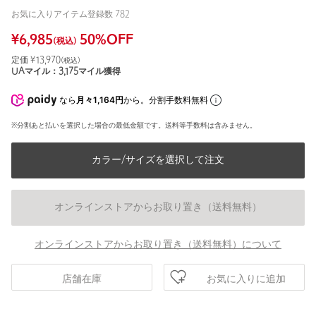
お気に入りアイテム登録数
782
¥
6,985
50
%OFF
(税込)
定価 ¥
13,970
(税込)
UAマイル：
3,175
マイル獲得
なら
月々1,164円
から。分割手数料無料
※分割あと払いを選択した場合の最低金額です。送料等手数料は含みません。
カラー/サイズを選択して注文
オンラインストアからお取り置き（送料無料）
オンラインストアからお取り置き（送料無料）について
お気に入りに追加
店舗在庫