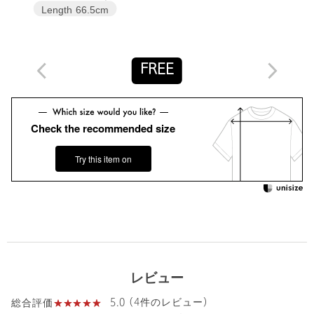
Length
66.5cm
【注意事項】
※画像の商品はサンプルです。
※商品に「取り扱い上の注意書き」、「洗濯表示」がございます
場合は、使用前に必ずご確認ください。
FREE
※商品画像は、光の当たり具合やパソコンなどの閲覧環境によ
り、実際の色味と異なって見える場合がございます。あらかじめ
ご了承ください。
※商品の色味の目安は、商品単体の画像をご参照ください。
Check the recommended size
お問い合わせの際は、ユナイテッドアローズ カスタマーサービス
Try this item on
デスクまで下記の品名/品番をお申し付けください。
品名：EM ﾏｰﾌﾞﾙﾛｰﾝ S/SL JK 品番：66221000005
商品詳細
注文キャンセル
対象商品
レビュー
返品
対象商品
返品等について
5.0 (4件のレビュー)
総合評価
裾上げ
対象外商品
裾上げについて