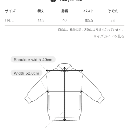
・同素材でパンツのご用意もございます。（対象品番：
66141000008）
サイズ
着丈
肩幅
バスト
そで丈
FREE
66.5
40
105.5
28
商品は、独自の採寸方法により採寸されています。
============================
サイズガイドを見る
裏地：なし
透け感：ややあり
伸縮：なし
光沢感：ややあり
Shoulder width
40cm
ケア方法：手洗い可
============================
Width
52.8cm
＜ EMMEL REFINES（エメル リファインズ） ＞
Pleasure 〜今を楽しみ、変化を楽しむ〜
EMMEL REFINESは変化していく時代やトレンドを恐れなく前向
きに楽しみ、
今に満足せず常に自分を更新していきたい、
自分らしさを表現したい女性に向けたブランドです。
女性の共感を大切に、時代にフィットした新しいスタイルを提案
します。