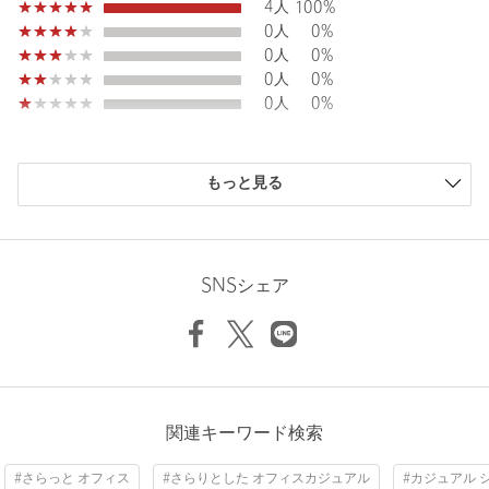
4人
100%
タイプ
WOMEN
0人
0%
0人
0%
ジャケット / スーツ / セット
テーラードジャケ
カテゴリー
|
アップ
ット
0人
0%
0人
0%
サイズ
FREE
レーヨン45％ 再生繊維(セルロース)30％ ナイロン
素材
購入商品のサイズ感
19％ 麻6％
もっと見る
小さい
0人
0%
洗濯表示
-
洗濯表示について
少し小さい
0人
0%
ちょうどよい
2人
50%
原産国
中国製
少し大きい
2人
50%
SNSシェア
商品番号
6622-1-000005
大きい
0人
0%
ニックネーム： みかんっち
関連キーワード検索
投稿日： 2026年5月17日
#さらっと オフィス
#さらりとした オフィスカジュアル
#カジュアル 
購入カラー：DK.BROWN
｜
購入サイズ：FREE