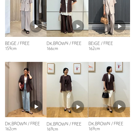
投稿日： 2026年7月14日
購入カラー：DK.BROWN
｜
購入サイズ：FREE
購入商品のサイズ感：
ちょうどよい
色味が気に入りました。Gパン、キャミワンピースどちらに羽
織っても様になります。
BEIGE / FREE
DK.BROWN / FREE
BEIGE / FREE
性別：
女性
159cm
166cm
162cm
身長：
155cm
普段の着用サイズ：
M
参考になった
ニックネーム： あやの
DK.BROWN / FREE
DK.BROWN / FREE
DK.BROWN / FREE
投稿日： 2026年6月29日
162cm
169cm
169cm
購入カラー：DK.BROWN
｜
購入サイズ：FREE