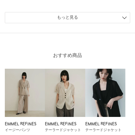
購入商品のサイズ感：
少し大きい
ややオーバーシルエットで、カジュアルでもオフィスでも使え
もっと見る
て便利です。
素材はかなり涼しく、エアコンの効いた部屋では冷えるほどな
ので、これから真夏にむけて重宝しそうです。
性別：
女性
年代：
40代前半
おすすめ商品
身長：
158cm
普段の着用サイズ：
M
参考になった
※レビューは、個人の主観による感想・体感によるもので、商品の効果や性
能を保証するものではありません。
EMMEL REFINES
EMMEL REFINES
EMMEL REFINES
イージーパンツ
テーラードジャケット
テーラードジャケット
もっと見る