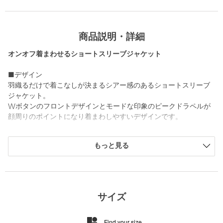
商品説明・詳細
オンオフ着まわせるショートスリーブジャケット
■デザイン
羽織るだけで着こなしが決まるシアー感のあるショートスリーブ
ジャケット。
Wボタンのフロントデザインとモードな印象のピークドラペルが
顔周りのポイントになり着まわしやすいデザインです。
■素材
もっと見る
さらっとしたタッチの程よい艶と透け感のある素材。
ラフな抜け感もありつつ、オンオフ着まわしやすい素材です。
■コーディネート
パンツとセットアップの着こなしはもちろん、キャミやタンクト
サイズ
ップにさらっと羽織ったヘルシーな着こなしも◎。
ボトムを選ばず合わせやすい丈感も魅力です。
Find your size