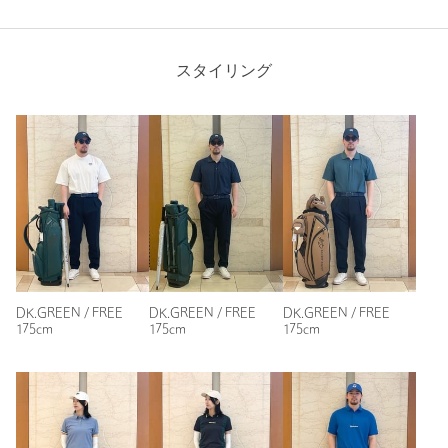
注文キャンセル
対象商品
返品
対象商品
返品等について
スタイリング
裾上げ
対象外商品
裾上げについて
タイプ
MEN｜WOMEN
カテゴリー
スポーツ / アウトドア
|
スポーツウェア / グッズ
サイズ
FREE
素材
洗濯表示
-
洗濯表示について
商品番号
6053-5-000013
DK.GREEN / FREE
DK.GREEN / FREE
DK.GREEN / FREE
175cm
175cm
175cm