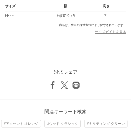
め現在まで革新的なテクノロジーを搭載したゴルフクラブボール
サイズ
幅
高さ
アパレルおよびアクセサリーなど幅広いゴルフ用品を提供してい
ます。
FREE
上幅直径：9
21
商品は、独自の採寸方法により採寸されています。
【注意事項】
サイズガイドを見る
※商品を使用前に、タグ等に記載されている「取り扱い上の注意
書き」、「洗濯表示」を必ずご確認ください。
※商品画像は、光の当たり具合やパソコンなどの閲覧環境によ
り、実際の色味と異なって見える場合がございます。あらかじめ
ご了承ください。
※商品の色味の目安は、商品単体の画像をご参照ください。
※画像の商品はサンプルです。実際の商品と色味、仕様、加工、
SNSシェア
サイズ、素材等が若干異なる場合がございます。
店舗へお問い合わせの際は、全国のUNITED ARROWS GOLF各
店舗まで下記の品名/品番をお申し付けください。
品名：TM x UA HC FW 26SS 品番：60535000013
関連キーワード検索
商品詳細
#アクセント オレンジ
#ウッド クラシック
#キルティング グリーン