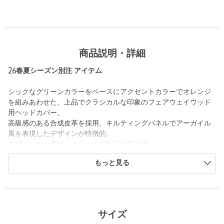
商品説明・詳細
26春夏シーズン別注 アイテム
シックなグリーンカラーをベースにアクセントカラーでオレンジ
を組みあわせた、上品でクラシカルな印象のフェアウェイウッド
用ヘッドカバー。
高級感のある合成皮革を採用、キルティングパネルでアーガイル
風を表現したデザインが特徴的。
デザインから素材、カラーまで別注仕様です。
もっと見る
＜TaylorMade(テーラーメイド)＞
1979年創立アメリカのゴルフブランド。
世界中のツアーにおいて高い使用率と勝利数ならびに市場におけ
る販売実績を記録しており多くのゴルファーから高い支持を獲得
しています。
サイズ
創業者であるゲーリーアダムスによるメタルウッドの発明をはじ