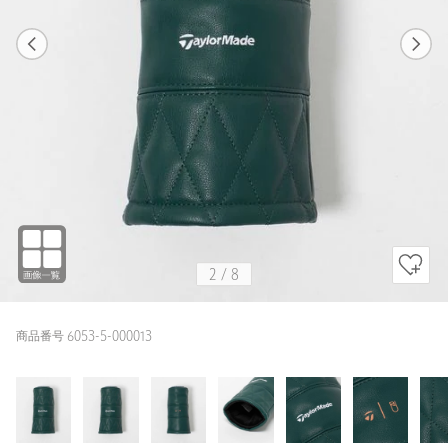
1
8
2
8
DK.GREEN / FREE
DK.GREEN
175cm
2
/
8
商品番号 6053-5-000013