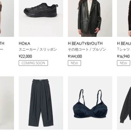
TH
HOKA
H BEAUTY&YOUTH
H BEA
ソー
スニーカー / スリッポン
その他コート / ブルゾン
Tシャツ 
¥22,000
¥144,100
¥16,940
COMING SOON
NEW
NEW