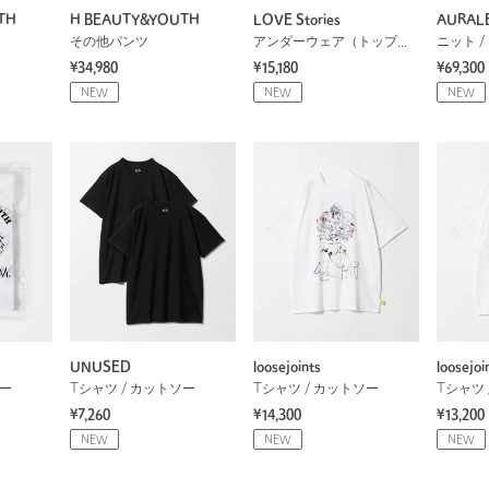
TH
H BEAUTY&YOUTH
LOVE Stories
AURAL
その他パンツ
アンダーウェア（トップス）
ニット /
¥34,980
¥15,180
¥69,300
NEW
NEW
NEW
UNUSED
loosejoints
loosejoi
ソー
Tシャツ / カットソー
Tシャツ / カットソー
Tシャツ 
¥7,260
¥14,300
¥13,200
NEW
NEW
NEW