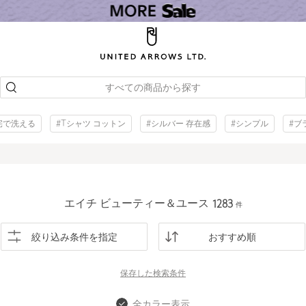
すべての商品から探す
宅で洗える
#Tシャツ コットン
#シルバー 存在感
#シンプル
#ブ
エイチ ビューティー＆ユース
1283
件
絞り込み条件を指定
おすすめ順
保存した
検索条件
全カラー表示