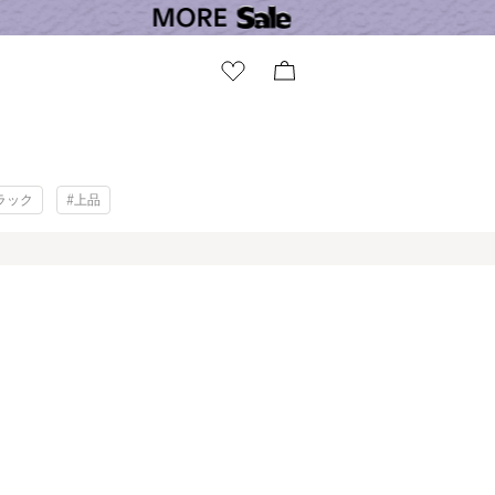
ラック
#上品