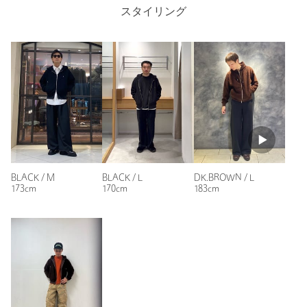
スタイリング
合は返金でのご対応といたします。
Length
64cm
商品詳細
注文キャンセル
対象商品
返品
対象外商品
返品等について
S
M
L
XL
裾上げ
対象外商品
裾上げについて
タイプ
MEN
Check the recommended size
BLACK / M
BLACK / L
DK.BROWN / L
カテゴリー
トップス
|
スウェット / パーカー
173cm
170cm
183cm
Try this item on
サイズ
S M L XL
本体； 表側；POLYESTER100％ 裏側；
素材
POLYESTER100％ (ポリウレタン樹脂加工) リブ部
分；POLYESTER99％ ポリウレタン1％
洗濯表示
-
洗濯表示について
原産国
-