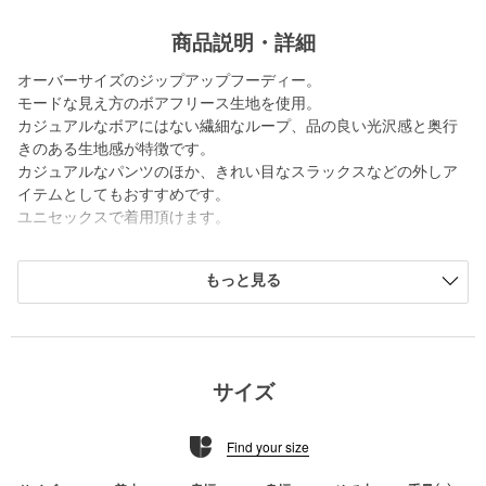
商品説明・詳細
オーバーサイズのジップアップフーディー。
モードな見え方のボアフリース生地を使用。
カジュアルなボアにはない繊細なループ、品の良い光沢感と奥行
きのある生地感が特徴です。
カジュアルなパンツのほか、きれい目なスラックスなどの外しア
イテムとしてもおすすめです。
ユニセックスで着用頂けます。
============================
もっと見る
裏地：なし
透け感：なし
伸縮：なし
光沢感：ややあり
============================
サイズ
【注意事項】
Find your size
※商品に「取り扱い上の注意書き」、「洗濯表示」がございます
場合は、使用前に必ずご確認ください。