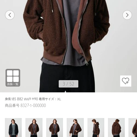
1
52
3
52
BLACK / M
BLACK
173cm
3
/
52
身長185 B82 W69 H90 着用サイズ：XL
商品番号 8327-1-000000