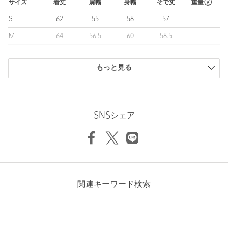
※商品画像は、光の当たり具合やパソコンなどの閲覧環境によ
サイズ
着丈
肩幅
身幅
そで丈
重量(g)
り、実際の色味と異なって見える場合がございます。あらかじめ
S
62
55
58
57
-
ご了承ください。
※商品の色味の目安は、商品単体の画像をご参照ください。
M
64
56.5
60
58.5
-
※画像の商品はサンプルです。
L
66
58
62
60
980
【アウトレット商品のご説明】
もっと見る
XL
68
59.5
64
61.5
-
商品は、独自の採寸方法により採寸されています。
・アウトレット商品につきましては包装やパッケージに破損・汚
サイズガイドを見る
れが見られる場合にも、商品に欠陥が認められない際にはそのま
まの状態でお送りいたします。
SNSシェア
・返品、ご注文確定後の内容変更・追加注文はお受けできませ
Sleeve length
58.5cm
Shoulder width
56.5cm
ん。
Width
60cm
・セールアイテムは予告なく価格の変更を行う場合がございます
が、ご購入後のアイテムについての価格変更はお受けいたしかね
ます。また、タグの表記と購入価格が異なる場合がございます。
関連キーワード検索
・"不良品"、"ご注文内容と異なる商品"が到着した場合は、お客様
よりご連絡をいただいた時点で弊社に在庫がある場合に限り、交
換対応いたします。なお、セールアイテムのため、お品切れの場