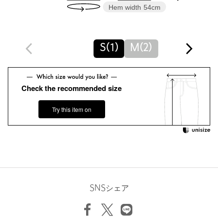
Hem width
54cm
タイプ
MEN
カテゴリー
パンツ
|
デニムパンツ
S(1)
M(2)
サイズ
S(1) M(2)
素材
綿100％
洗濯表示
手洗い可
洗濯表示について
Check the recommended size
原産国
日本製
Try this item on
商品番号
8314-5-000032
SNSシェア