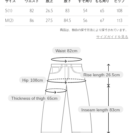
サイズ
ウエスト
股上
股下
すそ周り
もも周り
ヒップ
【注意事項】
S(1)
82
26.5
83
54
65
108
※商品に「取り扱い上の注意書き」、「洗濯表示」がございます
場合は、使用前に必ずご確認ください。
M(2)
86
27.5
84.5
56
67
113
※商品画像は、光の当たり具合やパソコンなどの閲覧環境によ
商品は、独自の採寸方法により採寸されています。
り、実際の色味と異なって見える場合がございます。あらかじめ
サイズガイドを見る
ご了承ください。
※商品の色味の目安は、商品単体の画像をご参照ください。
Waist
82cm
店舗へお問い合わせの際は、全国のBEAUTY&YOUTH各店舗まで
下記の品名/品番をお申し付けください。
品名：NG 3D TWISTED JEANS 3.0 品番：83145000032
Rise length
26.5cm
Hip
108cm
商品詳細
Thickness of thigh
65cm
注文キャンセル
対象商品
Inseam length
83cm
返品
対象商品
返品等について
裾上げ
対象商品
裾上げについて
裾上げ前の仕上げはチェーンステ
ッチです