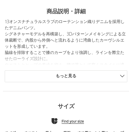
商品説明・詳細
13オンスナチュラルスラブのローテンション織りデニムを採用し
たデニムパンツ。
シグネチャーモデルを再構築し、3Dパターンメイキングによる立
体裁断で、内股から外側へと流れるように湾曲したカーヴシルエ
ットを形成しています。
脇線を排除することで膝のカーブをより強調し、ラインを際立た
せたローライズ設計に。
ウエストとヒップの差寸を抑え、腰で落として穿くスタイルに適
したフィッティングに仕上げています。
もっと見る
タック釦やリベットにはレーザー彫刻によるオリジナルパターン
を施しています。
＜NVRFRGT（ネヴァーフォーゲット）＞
禅における不忘念（フモウネン）の精神とアイデンティティーの
サイズ
多様性”をコンセプトに掲げ、一過性のモノではなくワードローブ
に深く根差すモノ創りを目指しています。独自のパターンカット
Find your size
を基に生み出される洗練性と実験的且つユニークなデザインのア
プローチによるデイウェアを展開するブランドです。