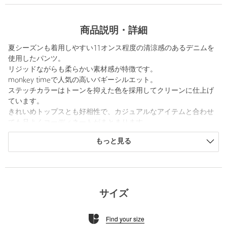
商品説明・詳細
夏シーズンも着用しやすい11オンス程度の清涼感のあるデニムを
使用したパンツ。
リジッドながらも柔らかい素材感が特徴です。
monkey timeで人気の高いバギーシルエット。
ステッチカラーはトーンを抑えた色を採用してクリーンに仕上げ
ています。
きれいめトップスとも好相性で、カジュアルなアイテムと合わせ
ても品よくコーディネートがまとまります。
もっと見る
※洗いによる縮みは下記をご参照ください。
ウエスト2~3cm
ヒップ3~4cm
ワタリ1~2cm
膝から裾1~2cm
サイズ
タテ2.5~3.5cm
（洗い、乾燥の環境によって差が出る可能性がございます。）
Find your size