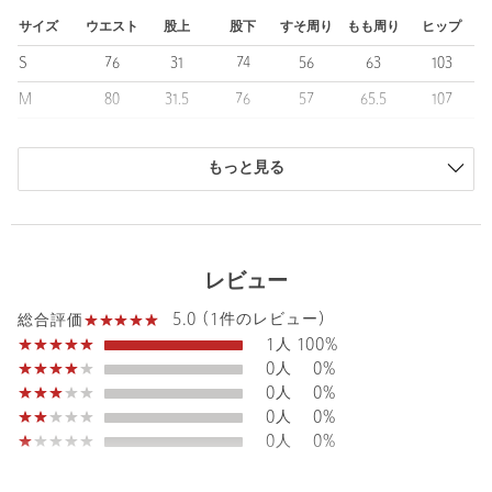
============================
裏地：なし
サイズ
ウエスト
股上
股下
すそ周り
もも周り
ヒップ
透け感：なし
S
76
31
74
56
63
103
伸縮：なし
光沢感：なし
M
80
31.5
76
57
65.5
107
============================
L
84
32
78
58
68
111
【注意事項】
もっと見る
XL
88
32.5
80
59
70.5
115
※着用により、他の衣類等に色が付着することがあります。また
商品は、独自の採寸方法により採寸されています。
洗濯により徐々に色あせます。取扱い表示をご確認の上、次の点
サイズガイドを見る
に十分ご注意下さい。摩擦により淡い色のベルト、バック、靴、
ソファーなどに色移りします。下着等は同色系のものを着用され
レビュー
ることをお勧めします。洗濯の際、色落ちしますので、単品洗い
Waist
80cm
して下さい。
5.0 (1件のレビュー)
総合評価
※本製品はデニム地を織る際に付いた糊を残したままの未加工
1人
100%
（糊付き、未洗い）のデニム製品です。そのため、着用を重ねる
0人
0%
Rise length
31.5cm
ことにより、自分流の色落ちをお楽しみいただけます。ただし未
Hip
107cm
0人
0%
加工品のため、他の衣類、バッグ、ベルト、ソファーなどに色移
0人
0%
りしますので、十分ご注意下さい。また、ご購入に際しては、洗
0人
0%
濯後の「縮み」および「ねじれ」に留意した上、お求め下さい。
Thickness of thigh
65.5cm
※商品に「取り扱い上の注意書き」、「洗濯表示」がございます