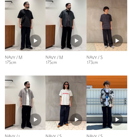
タイプ
MEN
ンション上がりました。
軽い生地なので夏もガンガン履いて楽しみたいと思います。対
カテゴリー
パンツ
|
デニムパンツ
応していただいたスタッフ様ありがとうございました。
サイズ
S M L XL
性別：
男性
素材
COTTON100％
年代：
40代後半
洗濯表示
-
洗濯表示について
身長：
160cm
普段の着用サイズ：
S
原産国
ベトナム製
NAVY / M
NAVY / M
NAVY / S
175cm
175cm
173cm
2人が参考になったと回答
商品番号
8314-1-000014
参考になった
※レビューは、個人の主観による感想・体感によるもので、商品の効果や性
能を保証するものではありません。
もっと見る
NAVY / L
NAVY / S
NAVY / S