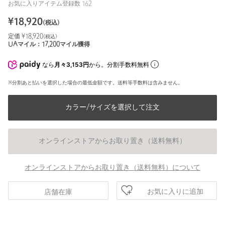
お気に入りアイテム登録数
162
¥
18,920
(税込)
定価 ¥
18,920
(税込)
UAマイル：
17,200
マイル獲得
なら
月々3,153円
から。分割手数料無料
※分割あと払いを選択した場合の最低金額です。送料等手数料は含みません。
カラー/サイズを選択して注文
オンラインストアからお取り置き（送料無料）
オンラインストアからお取り置き（送料無料）について
お気に入りに追加
店舗在庫