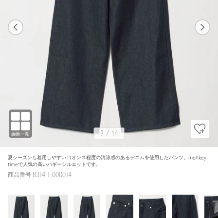
1
14
2
14
NAVY / M
NAVY
175cm
2
/
14
夏シーズンも着用しやすい11オンス程度の清涼感のあるデニムを使用したパンツ。monkey
timeで人気の高いバギーシルエットです。
商品番号 8314-1-000014