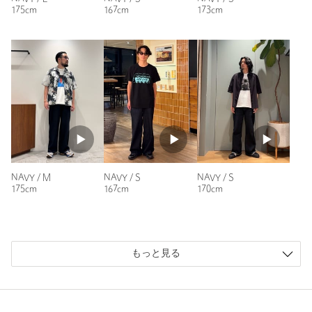
175cm
167cm
173cm
NAVY / M
NAVY / S
NAVY / S
175cm
167cm
170cm
もっと見る