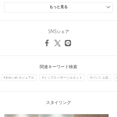
Inseam length
76cm
購入商品のサイズ感
場合は、使用前に必ずご確認ください。
もっと見る
※商品画像は、光の当たり具合やパソコンなどの閲覧環境によ
小さい
0人
0%
り、実際の色味と異なって見える場合がございます。あらかじめ
少し小さい
0人
0%
ご了承ください。
ちょうどよい
0人
0%
Hem width
57cm
※商品の色味の目安は、商品単体の画像をご参照ください。
少し大きい
1人
100%
SNSシェア
※画像の商品はサンプルです。
大きい
0人
0%
店舗へお問い合わせの際は、全国のBEAUTY&YOUTH各店舗まで
S
M
L
XL
下記の品名/品番をお申し付けください。
品名：MT LToz RGD/DNM BGY PT 品番：83141000014
ニックネーム： シンチュウ
関連キーワード検索
Check the recommended size
商品詳細
投稿日： 2026年5月17日
#きれいめ カジュアル
#トップス バギーシルエット
#パンツ 上品
購入カラー：NAVY
｜
購入サイズ：S
Try this item on
注文キャンセル
対象商品
購入商品のサイズ感：
少し大きい
返品
対象商品
返品等について
ずっとリジッドデニムを履いてみたいと思ってたのですが、縮
裾上げ
対象商品
裾上げについて
み問題がありなかなかトライ出来ずにいましたが、バギーシル
スタイリング
裾上げ前の仕上げはチェーンステ
エットも今の気分にドンズバだったのでスタッフさんのアドバ
ッチです
イスをいただきトライしてみることにしましたが、先に洗って
縮ませてから裾上げしたのでめっちゃ良い感じに仕上がってテ