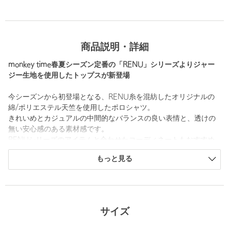
商品説明・詳細
monkey time春夏シーズン定番の「RENU」シリーズよりジャー
ジー生地を使用したトップスが新登場
今シーズンから初登場となる、RENU糸を混紡したオリジナルの
綿/ポリエステル天竺を使用したポロシャツ。
きれいめとカジュアルの中間的なバランスの良い表情と、透けの
無い安心感のある素材感です。
RENUシリーズのアイテムと合わせたコーディネートもおすすめ
です。
もっと見る
ユニセックスで着用頂けます。
============================
裏地：なし
透け感：なし
サイズ
伸縮：ややあり
光沢感：なし