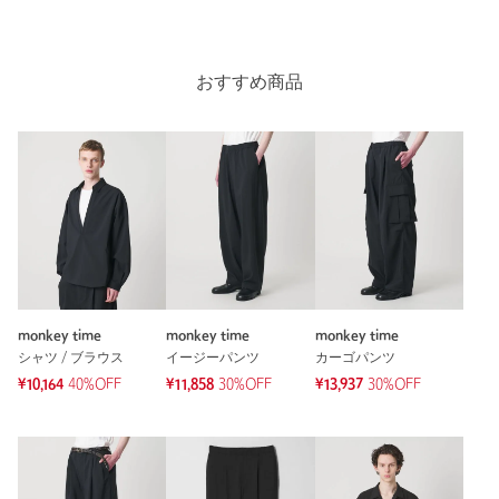
も涼しくて有難いです。
性別：
男性
おすすめ商品
年代：
50代前半
身長：
170cm
普段の着用サイズ：
M
参考になった
※レビューは、個人の主観による感想・体感によるもので、商品の効果や性
能を保証するものではありません。
monkey time
monkey time
monkey time
シャツ / ブラウス
イージーパンツ
カーゴパンツ
¥10,164
40%OFF
¥11,858
30%OFF
¥13,937
30%OFF
もっと見る