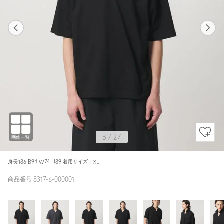
1
27
3
27
DK.GRAY / S
BLACK
173cm
3
/
27
身長186 B94 W74 H89 着用サイズ：XL
商品番号 8317-6-000001