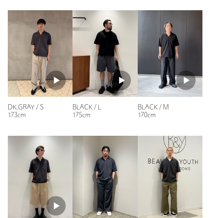
性別：
男性
年代：
30代前半
身長：
177cm
普段の着用サイズ：
M
1人が参考になったと回答
参考になった
DK.GRAY / S
BLACK / L
BLACK / M
173cm
175cm
170cm
ニックネーム： OT
投稿日： 2026年8月2日
購入カラー：DK.GRAY
｜
購入サイズ：L
購入商品のサイズ感：
ちょうどよい
素材感はさらっとしていて暑い日でも快適に着れて使い勝手が