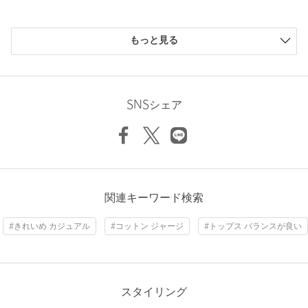
返品
対象商品
返品等について
購入商品のサイズ感
裾上げ
対象外商品
もっと見る
裾上げについて
小さい
0人
0%
タイプ
MEN
少し小さい
0人
0%
ちょうどよい
4人
100%
カテゴリー
トップス
|
ポロシャツ
Length
67cm
少し大きい
0人
0%
SNSシェア
大きい
0人
0%
サイズ
S M L XL
素材
COTTON78％ POLYESTER22％
S
M
L
XL
洗濯表示
-
洗濯表示について
原産国
日本製
ニックネーム： あげ
関連キーワード検索
Check the recommended size
商品番号
8317-6-000001
投稿日： 2026年7月5日
#きれいめ カジュアル
#コットン ジャージ
#トップス バランスが良い
購入カラー：DK.GRAY
｜
購入サイズ：M
Try this item on
購入商品のサイズ感：
ちょうどよい
素材も形もめっちゃいい！
色も好みです！
スタイリング
ありがとうございます！