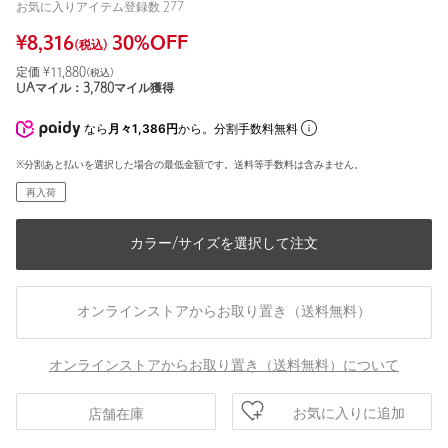
お気に入りアイテム登録数
277
¥
8,316
30
%OFF
(税込)
定価 ¥
11,880
(税込)
UAマイル：
3,780
マイル獲得
なら
月々1,386円
から。分割手数料無料
※分割あと払いを選択した場合の最低金額です。送料等手数料は含みません。
再入荷
カラー/サイズを選択して注文
オンラインストアからお取り置き（送料無料）
オンラインストアからお取り置き（送料無料）について
お気に入りに追加
店舗在庫