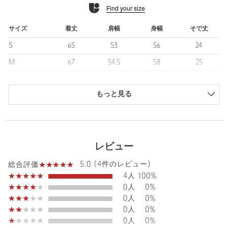
Find your size
ケア方法：マシンウォッシュ
============================
サイズ
着丈
肩幅
身幅
そで丈
【注意事項】
S
65
53
56
24
※商品に「取り扱い上の注意書き」、「洗濯表示」がございます
場合は、使用前に必ずご確認ください。
M
67
54.5
58
25
※商品画像は、光の当たり具合やパソコンなどの閲覧環境によ
L
69
56
60
26
り、実際の色味と異なって見える場合がございます。あらかじめ
ご了承ください。
もっと見る
XL
71
57.5
62
27
※商品の色味の目安は、商品単体の画像をご参照ください。
商品は、独自の採寸方法により採寸されています。
※画像の商品はサンプルです。
サイズガイドを見る
店舗へお問い合わせの際は、全国のBEAUTY&YOUTH各店舗まで
レビュー
下記の品名/品番をお申し付けください。
品名：MT RENU JERSY SKP PL
Sleeve length
25cm
5.0 (4件のレビュー)
Shoulder width
54.5cm
総合評価
品番：83176000001
4人
100%
Width
58cm
0人
0%
0人
0%
商品詳細
0人
0%
0人
0%
注文キャンセル
対象商品