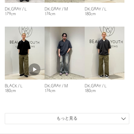
良いです。
白Tの上からでも肌を見せて着てもどちらでも様になります。
DK.GRAY / L
DK.GRAY / M
DK.GRAY / L
179cm
174cm
180cm
性別：
男性
年代：
30代後半
身長：
173cm
普段の着用サイズ：
L
参考になった
BLACK / L
DK.GRAY / M
DK.GRAY / L
ニックネーム： らぶ
180cm
174cm
180cm
投稿日： 2026年7月10日
購入カラー：BLACK
｜
購入サイズ：M
購入商品のサイズ感：
ちょうどよい
もっと見る
Tシャツの様に被りなのに襟が付いていることでカジュアルに
なり過ぎないのが良い。近頃の夏は暑いので、ポロシャツより