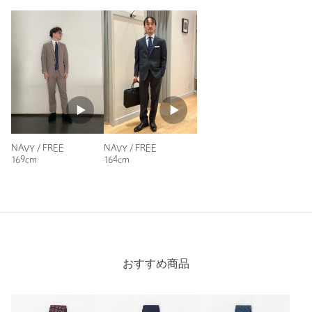
アウトレット店舗でお買い上げの場合：返品不可となります。
お問い合わせの際は、ユナイテッドアローズ カスタマーサービス
デスクまでお申し付けください。
商品詳細
注文キャンセル
対象商品
返品
対象商品
返品等について
NAVY / FREE
NAVY / FREE
169cm
164cm
裾上げ
対象外商品
裾上げについて
タイプ
MEN
カテゴリー
ファッション雑貨
|
ネクタイ / ボウタイ
サイズ
FREE
おすすめ商品
素材
シルク100％
洗濯表示
-
洗濯表示について