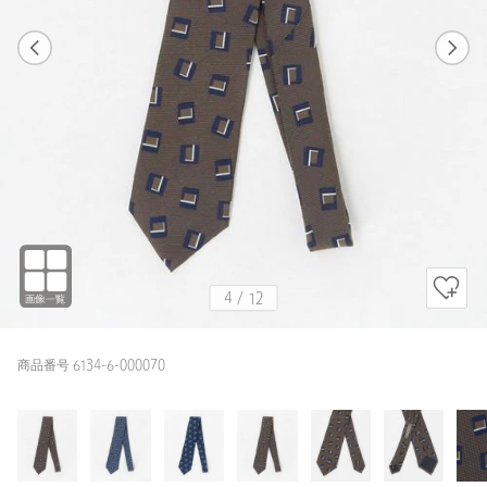
1
12
4
12
NAVY / FREE
DK.BROWN
169cm
4
/
12
商品番号 6134-6-000070