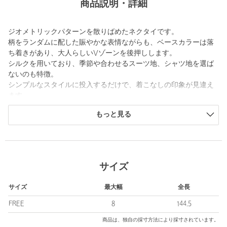
商品説明・詳細
ジオメトリックパターンを散りばめたネクタイです。
柄をランダムに配した賑やかな表情ながらも、ベースカラーは落
ち着きがあり、大人らしいVゾーンを後押しします。
シルクを用いており、季節や合わせるスーツ地、シャツ地を選ば
ないのも特徴。
シンプルなスタイルに投入するだけで、着こなしの印象が見違え
ます。
もっと見る
【注意事項】
※商品に「取り扱い上の注意書き」、「洗濯表示」がございます
場合は、使用前に必ずご確認ください。
※商品画像は、光の当たり具合やパソコンなどの閲覧環境によ
り、実際の色味と異なって見える場合がございます。あらかじめ
サイズ
ご了承ください。
※商品の色味の目安は、商品単体の画像をご参照ください。
サイズ
最大幅
全長
※2026SS商品
店舗へお問い合わせの際は、全国のUNITED ARROWS OUTLET
FREE
8
144.5
各店舗まで下記の品名/品番をお申し付けください。
商品は、独自の採寸方法により採寸されています。
品名：AX 8.0 GMTRC 品番：61346000070