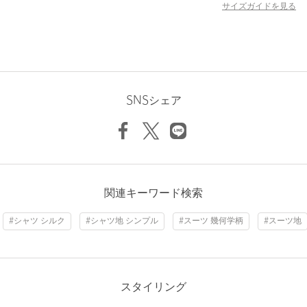
サイズガイドを見る
＜A DAY IN THE LIFE＞
ア・デイ・イン・ザ・ライフは日々の暮らしを大切に生きる人達
の服です。
今日という日はかけがえのない一日、そんななんでもないような
一日を大切にしている、暮らし上手な人達に思いをこめて、じっ
SNSシェア
くりと丁寧に企画してつくりました。
＜A DAY IN THE LIFE＞の商品におきましては、ユナイテッドア
ローズ オンライン、ならびにアウトレット店舗にて展開をいたし
ております。
関連キーワード検索
オンラインストアとアウトレット店舗でお買い上げの場合、下記
のとおり、ご案内が異なります。
#シャツ シルク
#シャツ地 シンプル
#スーツ 幾何学柄
#スーツ地
■返品について
オンラインストアでお買い上げの場合：返品可能商品として販売
をいたしております。
※セール品につきましては、返品不可となります旨、ご了承くだ
スタイリング
さいませ。