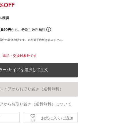
%OFF
ル獲得
,540円
から。分割手数料無料
場合の最低金額です。送料等手数料は含みません。
、返品・交換対象外です
ラー/サイズを選択して注文
ストアからお取り置き（送料無料）
アからお取り置き（送料無料）について
身長183 B90 W73 H95 着用サイズ：L
庫
お気に入りに追加
102