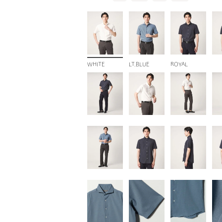
WHITE
LT.BLUE
ROYAL