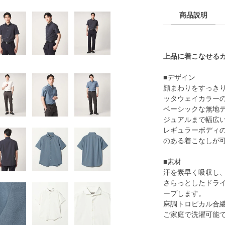
商品説明
上品に着こなせる
■デザイン
顔まわりをすっき
ッタウェイカラー
ベーシックな無地
ジュアルまで幅広
レギュラーボディ
のある着こなしが
■素材
汗を素早く吸収し
さらっとしたドラ
ープします。
麻調トロピカル合
ご家庭で洗濯可能