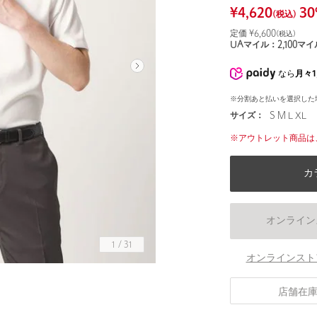
¥
4,620
30
(税込)
定価 ¥
6,600
(税込)
UAマイル：
2,100
マイ
なら
月々1
※分割あと払いを選択した
サイズ：
S M L XL
※アウトレット商品は
カ
オンライン
1
/
31
オンラインスト
身長183 B90 W73 H95 着用サイズ：L
店舗在