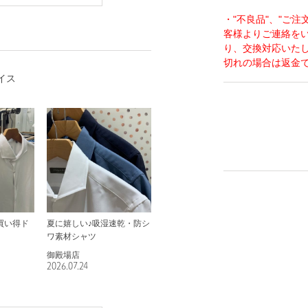
・"不良品"、"ご
客様よりご連絡を
り、交換対応いた
切れの場合は返金
イス
買い得ド
夏に嬉しい♪吸湿速乾・防シ
ワ素材シャツ
御殿場店
2026.07.24