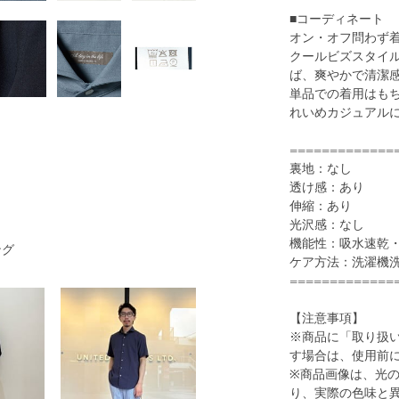
■コーディネート
オン・オフ問わず
クールビズスタイ
ば、爽やかで清潔
単品での着用はも
1
31
れいめカジュアル
=============
裏地：なし
透け感：あり
伸縮：あり
光沢感：なし
機能性：吸水速乾
ング
ケア方法：洗濯機
=============
WHITE
【注意事項】
※商品に「取り扱
す場合は、使用前
※商品画像は、光
り、実際の色味と