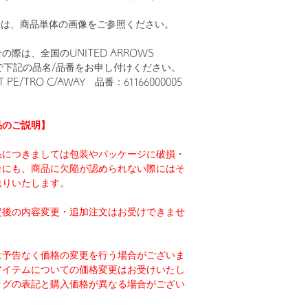
。
安は、商品単体の画像をご参照ください。
際は、全国のUNITED ARROWS
まで下記の品名/品番をお申し付けください。
PE/TRO C/AWAY 品番：61166000005
品のご説明】
品につきましては包装やパッケージに破損・
合にも、商品に欠陥が認められない際にはそ
送りいたします。
定後の内容変更・追加注文はお受けできませ
は予告なく価格の変更を行う場合がございま
アイテムについての価格変更はお受けいたし
タグの表記と購入価格が異なる場合がござい