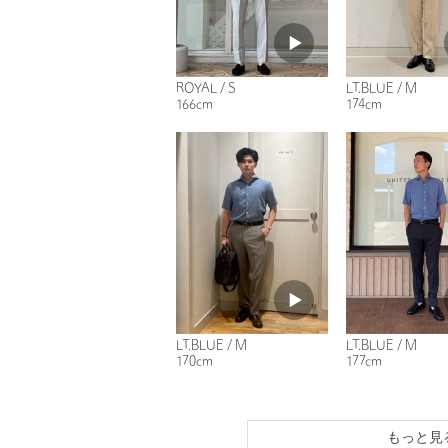
ROYAL / S
LT.BLUE / M
166cm
174cm
LT.BLUE / M
LT.BLUE / M
170cm
177cm
もっと見