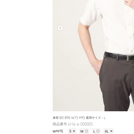
身長183 B90 W73 H95 着用サイズ：L
商品番号 6116-6-000005
WHITE
S
✕
M
〇
L
〇
XL
✕