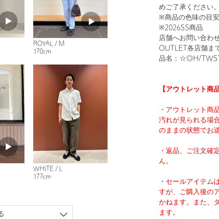
めご了承ください
※商品の色味の目
※2026SS商品
店舗へお問い合わせの
ROYAL / M
OUTLET各店舗
170cm
品名：☆◎H/TWST 
【アウトレット商
・アウトレット商
汚れが見られる場
のままの状態でお
・返品、ご注文確
ん。
WHITE / L
177cm
・セールアイテム
すが、ご購入後の
かねます。また、
ます。
る