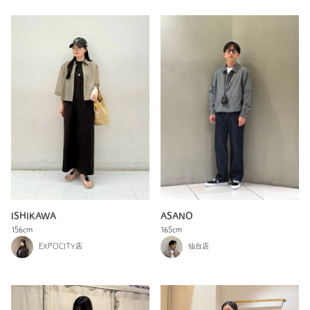
ISHIKAWA
ASANO
156cm
165cm
EXPOCITY店
仙台店