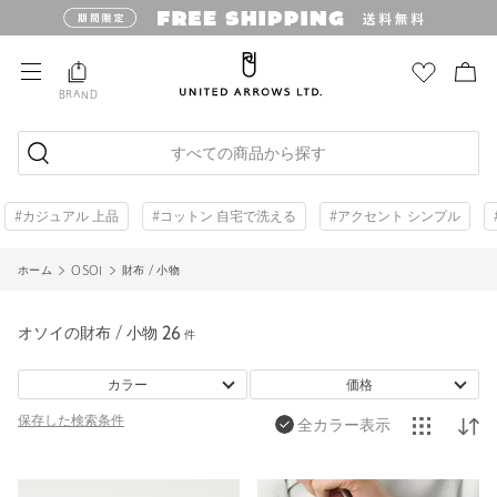
BRAND
すべての商品から探す
#カジュアル 上品
#コットン 自宅で洗える
#アクセント シンプル
ホーム
OSOI
財布 / 小物
オソイの財布 / 小物
26
件
カラー
価格
保存した
検索条件
全カラー表示