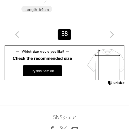
ドライタッチでシアー感があるカットソーを、今の気分である90
Length
54cm
年代のムードを感じるボートネック型でオーダー。
身体に沿うタイトめのシルエットがフェミニニティを加えます。
シリーズのカーディガンとアンサンブルとしても着用可能。(対象
品番：86665000108)
38
モードな雰囲気を感じるカラーは、一枚着やインナー使いで、汎
用性の高い一枚です。
＜Ernie Palo(アーニー パロ)＞
Check the recommended size
2021年春夏からスタート。
タイムレスでシンプル、上品な印象のユニセックスウエア ブラン
Try this item on
ド。
フレンチシックな雰囲気を纏い、少し粗野で控えめに表現された
リアルクローズを展開。
洋服に留まることなくアーティストとのコラボレーションでイン
テリアの制作や、スタイリングと共に楽しめるビジュアルを毎シ
ーズン発表しています。
【注意事項】
SNSシェア
※商品に「取り扱い上の注意書き」、「洗濯表示」がございます
場合は、使用前に必ずご確認ください。