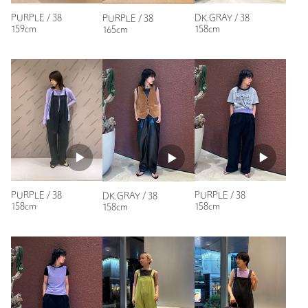
サイズ
38
PURPLE / 38
DK.GRAY / 38
PURPLE / 38
159cm
158cm
165cm
素材
コットン100％
洗濯表示
洗濯機洗い可
洗濯表示について
原産国
日本製
商品番号
8666-5-000107
PURPLE / 38
PURPLE / 38
DK.GRAY / 38
158cm
158cm
158cm