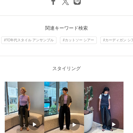
※商品画像は、光の当たり具合やパソコンなどの閲覧環境によ
り、実際の色味と異なって見える場合がございます。あらかじめ
ご了承ください。
※商品の色味の目安は、商品単体の画像をご参照ください。
関連キーワード検索
店舗へお問い合わせの際は、全国の6(ROKU)各店舗まで下記の品
#90年代スタイル アンサンブル
#カットソー シアー
#カーディガン シ
名/品番をお申し付けください。
品名：●6×EP 17 BOAT/N NSL T
品番：86665000107
スタイリング
商品詳細
注文キャンセル
対象商品
返品
対象商品
返品等について
裾上げ
対象外商品
裾上げについて
タイプ
WOMEN
カテゴリー
トップス
|
Tシャツ / カットソー