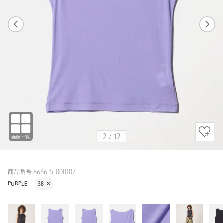
1
12
2
12
PURPLE / 38
DK.GRAY
159cm
2
/
12
商品番号 8666-5-000107
PURPLE
38
✕