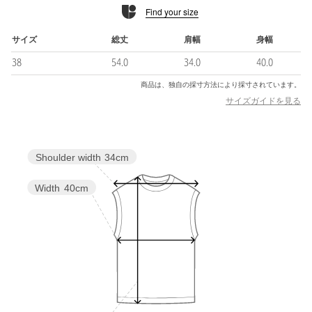
Find your size
サイズ
総丈
肩幅
身幅
38
54.0
34.0
40.0
商品は、独自の採寸方法により採寸されています。
サイズガイドを見る
Shoulder width
34cm
Width
40cm
powered by
■6別注アイテム■