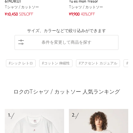
6(ROKU)
Tu es mon Tresor
Tシャツ / カットソー
Tシャツ / カットソー
¥10,450
50%OFF
¥9,900
40%OFF
サイズ、カラーなどで絞り込みができます
条件を変更して商品を探す
#シック レトロ
#コットン 伸縮性
#アクセント カジュアル
#抜
ロクのTシャツ / カットソー 人気ランキング
1.
2.