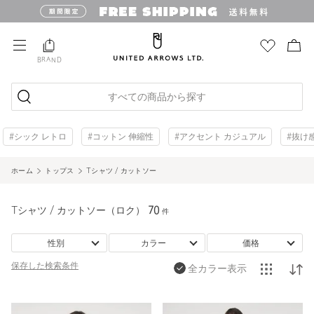
BRAND
すべての商品から探す
#シック レトロ
#コットン 伸縮性
#アクセント カジュアル
#抜け
ホーム
トップス
Tシャツ / カットソー
Tシャツ / カットソー（ロク）
70
件
性別
カラー
価格
保存した
検索条件
全カラー表示