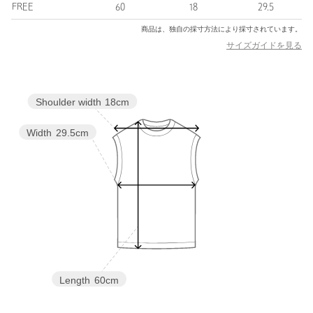
FREE
60
18
29.5
【注意事項】
※商品に「取り扱い上の注意書き」、「洗濯表示」がございます
商品は、独自の採寸方法により採寸されています。
場合は、使用前に必ずご確認ください。
サイズガイドを見る
※商品画像は、光の当たり具合やパソコンなどの閲覧環境によ
り、実際の色味と異なって見える場合がございます。あらかじめ
ご了承ください。
Shoulder width
18cm
※商品の色味の目安は、商品単体の画像をご参照ください。
店舗へお問い合わせの際は、全国の6(ROKU)各店舗まで下記の品
Width
29.5cm
名/品番をお申し付けください。
品名：●6MALU Halter Tank
品番：86595000136
商品詳細
注文キャンセル
対象商品
返品
対象商品
返品等について
Length
60cm
裾上げ
対象外商品
裾上げについて