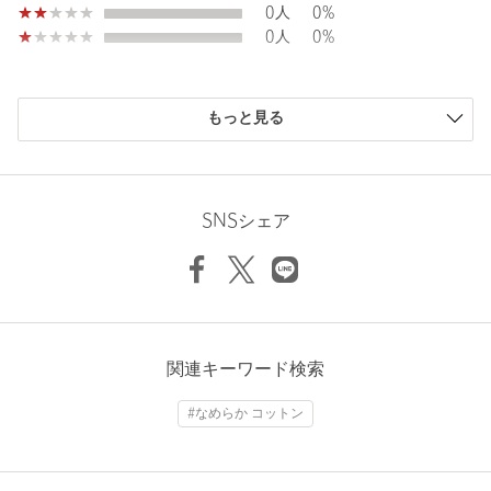
0人
0%
0人
0%
購入商品のサイズ感
もっと見る
小さい
0人
0%
少し小さい
0人
0%
ちょうどよい
1人
100%
少し大きい
0人
0%
SNSシェア
大きい
0人
0%
ニックネーム： saku
関連キーワード検索
投稿日： 2026年4月17日
#なめらか コットン
購入カラー：DK.BROWN
｜
購入サイズ：FREE
購入商品のサイズ感：
ちょうどよい