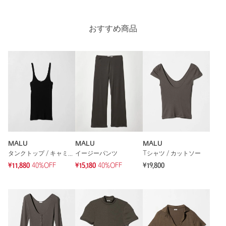
素材の肌さわりがとても気持ちよくサラッとしています。伸縮
性もあり着やすいのと、レイヤードに使いたく購入しました
性別：
女性
おすすめ商品
身長：
161cm
普段の着用サイズ：
S
参考になった
※レビューは、個人の主観による感想・体感によるもので、商品の効果や性
能を保証するものではありません。
MALU
MALU
MALU
タンクトップ / キャミソール
イージーパンツ
Tシャツ / カットソー
¥11,880
40%OFF
¥15,180
40%OFF
¥19,800
もっと見る