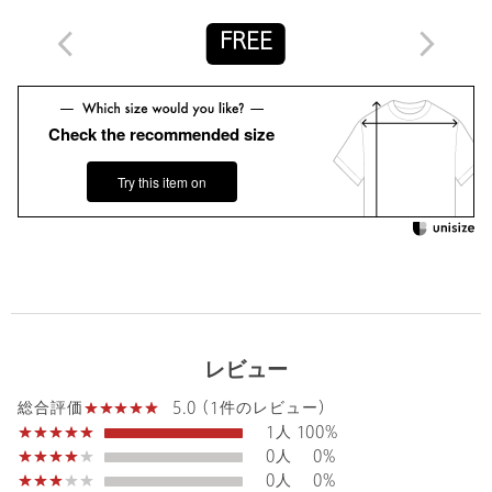
タイプ
WOMEN
FREE
カテゴリー
トップス
|
Tシャツ / カットソー
サイズ
FREE
Check the recommended size
素材
COTTON100％
洗濯表示
手洗い可
洗濯表示について
Try this item on
原産国
日本製
商品番号
8659-5-000136
レビュー
5.0 (1件のレビュー)
総合評価
1人
100%
0人
0%
0人
0%