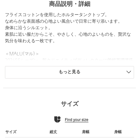
商品説明・詳細
フライスコットンを使用したホルタータンクトップ。
なめらかな表面感の心地よい風合いで日常に寄り添います。
身体に沿うシルエット。
素肌に近い服だからこそ、やさしく、心地のよいものを、贅沢な
気分を味わえる一枚です。
＜MALU(マル)＞
2026SSシーズン、新クリエイティブディレクターに曽根英理菜氏
を迎え、新生「MALU」を発表。
もっと見る
ブランドの核となる「素材」へのこだわりをさらに深化させ、デ
ザインと世界観を刷新。
素材そのものの美しさと、肌が喜ぶ心地よさを纏う＜MALU＞の
服づくりは、常に“素材”から始まります。
肌に触れた瞬間にわかるエレガンス。
サイズ
何よりこだわった、着心地と、シルエット。
素肌に近い服だからこそ、上質で、やさしく、心地のよいもの
Find your size
を。
見えないところまで美しく、見せないところにもこだわりを。
あなただけの贅沢をお楽しみください。
サイズ
総丈
肩幅
身幅