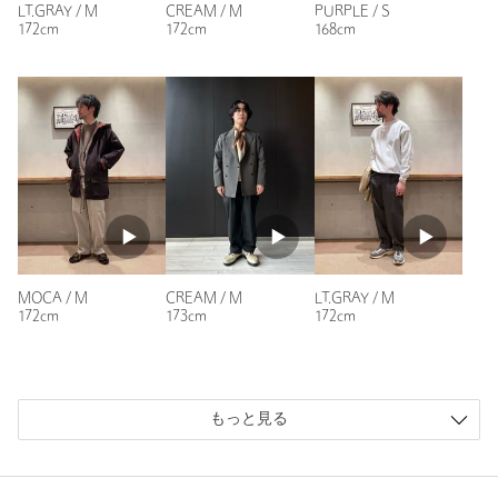
色はコーディネートの差し色になるようクリームを選びまし
LT.GRAY / M
CREAM / M
PURPLE / S
た。
172cm
172cm
168cm
裏毛ですので、長い期間着用できます。
性別：
男性
年代：
30代後半
身長：
173cm
普段の着用サイズ：
S
3人が参考になったと回答
参考になった
MOCA / M
CREAM / M
LT.GRAY / M
172cm
173cm
172cm
ニックネーム： kouitic
もっと見る
投稿日： 2026年1月14日
購入カラー：PURPLE
｜
購入サイズ：M
購入商品のサイズ感：
ちょうどよい