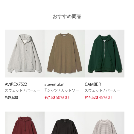
差し色のスウェットが欲しく、パープルのMサイズを購入しま
した。濃すぎないパープルの淡い色味が気に入っています。
おすすめ商品
173cm、64kgの標準体型で、STEVEN ALANでは、いつもM
サイズを購入していますが、こちらのスウェットもジャスト〜
少しゆったり目のサイズ感で着心地も非常に良いです。
性別：
男性
年代：
40代後半
身長：
173cm
普段の着用サイズ：
M
2人が参考になったと回答
AVIREX7522
steven alan
CAMBER
参考になった
スウェット / パーカー
Tシャツ / カットソー
スウェット / パーカー
¥39,600
¥7,150
50%OFF
¥14,520
45%OFF
※レビューは、個人の主観による感想・体感によるもので、商品の効果や性
能を保証するものではありません。