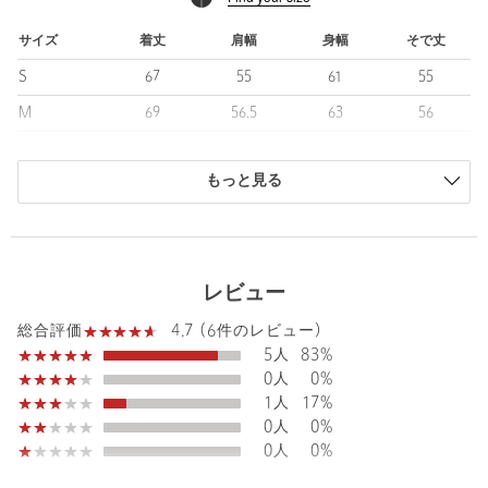
今らしいワイドシルエットのボトムスとも合わせやすいバランス
に仕上げています。
サイズ
着丈
肩幅
身幅
そで丈
S
67
55
61
55
【参考サイズ】
S：〜165cm
M
69
56.5
63
56
M：〜175cm
L
71
58
65
57
L：〜180cm
XL：180cm~
もっと見る
XL
73
59.5
67
58
※標準体型を基にした目安サイズです。
商品は、独自の採寸方法により採寸されています。
体型や好みに合わせてお選びください。
サイズガイドを見る
＜Steven Alan＞
レビュー
1994年、「スティーブン アラン」は、ニューヨークで創業。
ひねりの効いたアメリカントラッド、オーセンティックなアメリ
Sleeve length
56cm
4.7 (6件のレビュー)
Shoulder width
56.5cm
総合評価
カンカジュアルをベースに、シンプルで着心地がよいアイテムと
5人
83%
スタイルを提案している。
Width
63cm
0人
0%
1人
17%
【注意事項】
0人
0%
※商品に「取り扱い上の注意書き」、「洗濯表示」がございます
0人
0%
場合は、使用前に必ずご確認ください。
※商品画像は、光の当たり具合やパソコンなどの閲覧環境によ