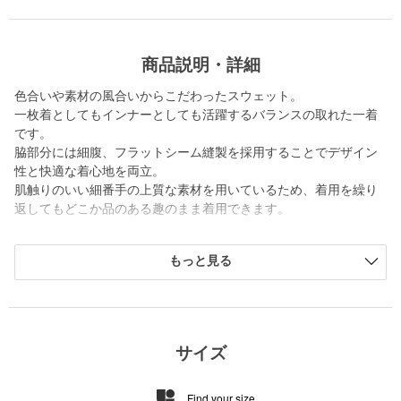
商品説明・詳細
色合いや素材の風合いからこだわったスウェット。
一枚着としてもインナーとしても活躍するバランスの取れた一着
です。
脇部分には細腹、フラットシーム縫製を採用することでデザイン
性と快適な着心地を両立。
肌触りのいい細番手の上質な素材を用いているため、着用を繰り
返してもどこか品のある趣のまま着用できます。
素材には、表面の編地をきれいに整えクリアに仕上げた、こだわ
もっと見る
りのオリジナルコットン裏毛を使用。
裏ループは起毛させずに、春先まで着られるよう仕上げていま
す。
タフに着られる生地ながら、上質な糸を使用しているため、しな
やかで上品な表面感が魅力です。
サイズ
フィットは、身幅と袖幅にボリュームを出しながら、ややすっき
Find your size
りとした着丈にしたリラックス感のあるフィット。