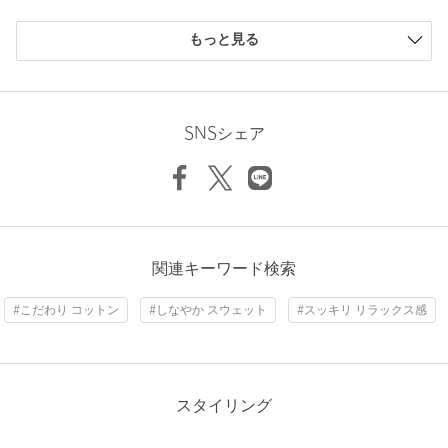
り、実際の色味と異なって見える場合がございます。あらかじめ
購入商品のサイズ感
ご了承ください。
もっと見る
※商品の色味の目安は、商品単体の画像をご参照ください。
小さい
0人
0%
※画像の商品はサンプルです。
少し小さい
0人
0%
ちょうどよい
4人
67%
Length
69cm
店舗へお問い合わせの際は、全国のSteven Alan各店舗まで下記の
少し大きい
2人
33%
SNSシェア
品名/品番をお申し付けください。
大きい
0人
0%
品名：○SA URK SET IN CREW 品番：81121000006
S
M
L
XL
商品詳細
ニックネーム： KOBA2
注文キャンセル
対象商品
関連キーワード検索
Check the recommended size
投稿日： 2026年1月19日
返品
対象商品
返品等について
#こだわり コットン
#しなやか スウェット
#スッキリ リラックス感
購入カラー：MOCA
｜
購入サイズ：XL
Try this item on
裾上げ
対象外商品
裾上げについて
購入商品のサイズ感：
ちょうどよい
タイプ
MEN
とにかく色見が気に入りました
少しゆったりめのデザインですが、大人が素敵に着れるスウェ
カテゴリー
トップス
|
スウェット / パーカー
スタイリング
ットかと思います
サイズ
S M L XL