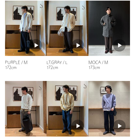
性別：
男性
素材
COTTON100％
年代：
40代後半
洗濯表示
洗濯機洗い可(弱)
洗濯表示について
身長：
185cm
普段の着用サイズ：
XL～
原産国
中国製
3人が参考になったと回答
商品番号
8112-1-000006
参考になった
PURPLE / M
LT.GRAY / L
MOCA / M
172cm
172cm
173cm
ニックネーム： NC
投稿日： 2026年1月11日
購入カラー：CREAM
｜
購入サイズ：S
購入商品のサイズ感：
少し大きい
身幅にはゆとりがあり、ボトムスは細めよりも少し太めのシル
エットの方が合うと思います。