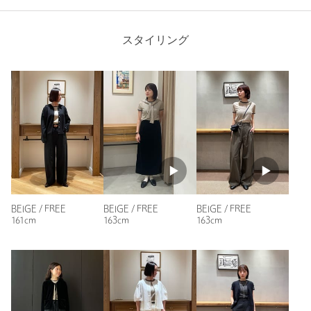
購入商品のサイズ感：
ちょうどよい
昨年の猛暑でもサラリと着心地良かったので、今年は色違いで
購入。インナーとしても大活躍しました。今年もヘビロテ間違
スタイリング
いなし！
性別：
女性
身長：
160cm
普段の着用サイズ：
S
6人が参考になったと回答
参考になった
BEIGE / FREE
BEIGE / FREE
BEIGE / FREE
161cm
163cm
163cm
ニックネーム： UNI
投稿日： 2026年4月21日
購入カラー：BEIGE
｜
購入サイズ：FREE
購入商品のサイズ感：
ちょうどよい