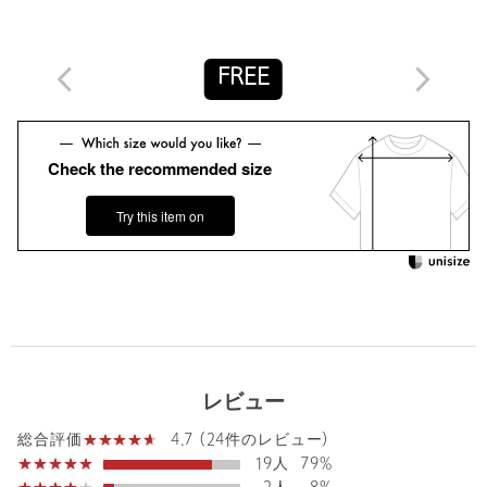
タイプ
WOMEN
カテゴリー
トップス
|
Tシャツ / カットソー
FREE
サイズ
FREE
素材
再生繊維(セルロース)74％ コットン26％
Check the recommended size
洗濯表示
手洗い可
洗濯表示について
Try this item on
原産国
日本製
商品番号
8217-2-000015
レビュー
4.7 (24件のレビュー)
総合評価
19人
79%