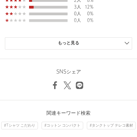
2人
8%
3人
12%
0人
0%
0人
0%
購入商品のサイズ感
もっと見る
小さい
0人
0%
少し小さい
1人
4%
ちょうどよい
22人
92%
少し大きい
1人
4%
SNSシェア
大きい
0人
0%
ニックネーム： UNI
関連キーワード検索
投稿日： 2026年4月21日
#Tシャツ こだわり
#コットン コンパクト
#タンクトップ テレコ素材
購入カラー：YELLOW
｜
購入サイズ：FREE