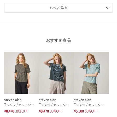
もっと見る
一枚よりシャツのインナーとして見せて着回しにしています。
性別：
女性
年代：
40代後半
身長：
160cm
普段の着用サイズ：
S
おすすめ商品
5人が参考になったと回答
参考になった
※レビューは、個人の主観による感想・体感によるもので、商品の効果や性
能を保証するものではありません。
steven alan
steven alan
steven alan
Tシャツ / カットソー
Tシャツ / カットソー
Tシャツ / カットソー
もっと見る
¥8,470
30%OFF
¥8,470
30%OFF
¥5,500
50%OFF