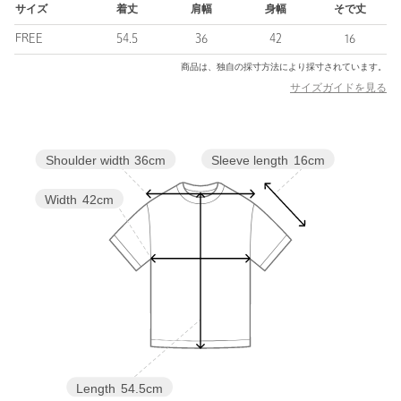
【注意事項】
サイズ
着丈
肩幅
身幅
そで丈
※商品に「取り扱い上の注意書き」、「洗濯表示」がございます
FREE
54.5
36
42
16
場合は、使用前に必ずご確認ください。
※商品画像は、光の当たり具合やパソコンなどの閲覧環境によ
商品は、独自の採寸方法により採寸されています。
り、実際の色味と異なって見える場合がございます。あらかじめ
サイズガイドを見る
ご了承ください。
※商品の色味の目安は、商品単体の画像をご参照ください。
※モデル着用商品はサンプルです。
Sleeve length
16cm
Shoulder width
36cm
店舗へお問い合わせの際は、全国のSteven Alan各店舗まで下記の
品名/品番をお申し付けください。
Width
42cm
品名：〇SA LY/CTN RNGR PO
品番：82172000015
商品詳細
注文キャンセル
対象商品
返品
対象商品
返品等について
Length
54.5cm
裾上げ
対象外商品
裾上げについて