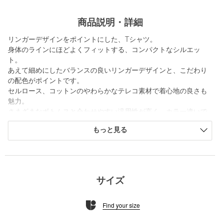
商品説明・詳細
リンガーデザインをポイントにした、Tシャツ。
身体のラインにほどよくフィットする、コンパクトなシルエッ
ト。
あえて細めにしたバランスの良いリンガーデザインと、こだわり
の配色がポイントです。
セルロース、コットンのやわらかなテレコ素材で着心地の良さも
魅力。
さまざまなボトムスと合わせやすい汎用性が高く、カラー違いで
揃えたくなる一着。
もっと見る
同シリーズでタンクトップもございます。「対象品番：
82172000015」
＜Steven Alan＞
1994年、「スティーブン アラン」は、ニューヨークで創業。
サイズ
ひねりの効いたアメリカントラッド、オーセンティックなアメリ
カンカジュアルをベースに、シンプルで着心地がよいアイテムと
Find your size
スタイルを提案している。