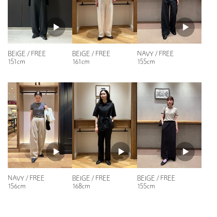
昨年茶色に水色の縁取りのを購入して着心地がとても良かった
ので、今年色違いをネットで見て直ぐにお取り置きして購入し
ました。大好きな色合いなので、楽しみです。
性別：
女性
BEIGE / FREE
BEIGE / FREE
NAVY / FREE
151cm
161cm
155cm
身長：
160cm
普段の着用サイズ：
S
6人が参考になったと回答
参考になった
ニックネーム： Y
NAVY / FREE
BEIGE / FREE
BEIGE / FREE
156cm
168cm
155cm
投稿日： 2026年6月12日
購入カラー：DK.BROWN
｜
購入サイズ：FREE
購入商品のサイズ感：
ちょうどよい