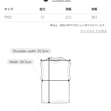
【注意事項】
※商品に「取り扱い上の注意書き」、「洗濯表示」がございます
サイズ
総丈
肩幅
身幅
場合は、使用前に必ずご確認ください。
FREE
57
25.5
38.5
※商品画像は、光の当たり具合やパソコンなどの閲覧環境によ
り、実際の色味と異なって見える場合がございます。あらかじめ
商品は、独自の採寸方法により採寸されています。
ご了承ください。
サイズガイドを見る
※商品の色味の目安は、商品単体の画像をご参照ください。
※モデル着用商品はサンプルです。
Shoulder width
25.5cm
店舗へお問い合わせの際は、全国のSteven Alan各店舗まで下記の
品名/品番をお申し付けください。
品名：〇SA LY/CTN RNGR AMSL
Width
38.5cm
品番：82172000016
商品詳細
注文キャンセル
対象商品
返品
対象商品
返品等について
裾上げ
対象外商品
裾上げについて