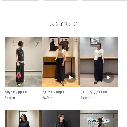
購入商品のサイズ感：
ちょうどよい
首もとの詰まり具合が気に入りました。生地がやわらかく、着
心地がいいです。
スタイリング
性別：
女性
身長：
154cm
普段の着用サイズ：
S
参考になった
BEIGE / FREE
BEIGE / FREE
YELLOW / FREE
ニックネーム： さと
155cm
162cm
155cm
投稿日： 2026年7月12日
購入カラー：BEIGE
｜
購入サイズ：FREE
購入商品のサイズ感：
ちょうどよい