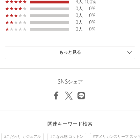
4人
100%
0人
0%
0人
0%
0人
0%
0人
0%
購入商品のサイズ感
もっと見る
小さい
0人
0%
少し小さい
0人
0%
ちょうどよい
4人
100%
少し大きい
0人
0%
SNSシェア
大きい
0人
0%
ニックネーム： pmpm
関連キーワード検索
投稿日： 2026年7月23日
#こだわり カジュアル
#こなれ感 コットン
#アメリカンスリーブ スッ
購入カラー：NAVY
｜
購入サイズ：FREE