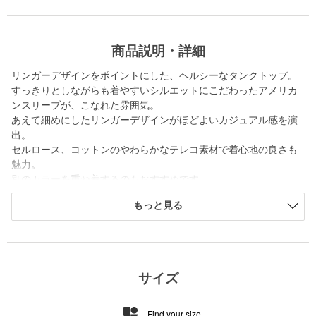
商品説明・詳細
リンガーデザインをポイントにした、ヘルシーなタンクトップ。
すっきりとしながらも着やすいシルエットにこだわったアメリカ
ンスリーブが、こなれた雰囲気。
あえて細めにしたリンガーデザインがほどよいカジュアル感を演
出。
セルロース、コットンのやわらかなテレコ素材で着心地の良さも
魅力。
別のカラーを重ね着するのもおすすめです。
同シリーズでショートスリーブもございます。「対象品番：
もっと見る
82172000016」
＜Steven Alan＞
1994年、「スティーブン アラン」は、ニューヨークで創業。
ひねりの効いたアメリカントラッド、オーセンティックなアメリ
サイズ
カンカジュアルをベースに、シンプルで着心地がよいアイテムと
スタイルを提案している。
Find your size