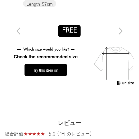
Length
57cm
タイプ
WOMEN
カテゴリー
トップス
|
Tシャツ / カットソー
FREE
サイズ
FREE
素材
再生繊維(セルロース)74％ コットン26％
洗濯表示
手洗い可
洗濯表示について
Check the recommended size
原産国
日本製
Try this item on
商品番号
8217-2-000016
レビュー
5.0 (4件のレビュー)
総合評価