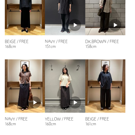
襟元のくりの高さが気に入りました。
素材もやわらかくて、とても良いです。
性別：
女性
年代：
20代前半
身長：
160cm
BEIGE / FREE
NAVY / FREE
DK.BROWN / FREE
普段の着用サイズ：
S
168cm
151cm
158cm
参考になった
ニックネーム： mam
投稿日： 2026年6月17日
購入カラー：BEIGE
｜
購入サイズ：FREE
購入商品のサイズ感：
ちょうどよい
NAVY / FREE
YELLOW / FREE
BEIGE / FREE
168cm
160cm
161cm
被る時にちょっときついですが、着てしまうと着心地もよくカ