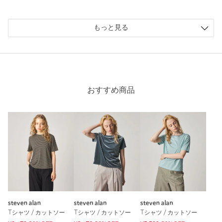
ラーも可愛いです！ティーシャツも買ったので重ね着したいで
す！
性別：
女性
もっと見る
年代：
40代前半
身長：
160cm
普段の着用サイズ：
M
参考になった
おすすめ商品
※レビューは、個人の主観による感想・体感によるもので、商品の効果や性
能を保証するものではありません。
もっと見る
steven alan
steven alan
steven alan
Tシャツ / カットソー
Tシャツ / カットソー
Tシャツ / カットソー