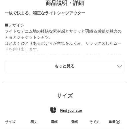
商品説明・詳細
一枚で決まる、端正なライトシャツアウター
■デザイン
ライトなデニム地の軽快な素材感とサラッと羽織る感覚が魅力の
チョアジャケットシャツ。
ほどよくゆとりあるボディが空気をふくみ、リラックスしたムー
ドを創り出します。
３パッチポケットのワークウェアのディテールながら、イタリア
ンカラーが品の良さをプラスします。
もっと見る
シャツ以上アウター未満の軽快さとジャケットの代わりとなると
ころが魅力です。
■素材
やわらかく軽やかなデニムツイル地を使用。
サイズ
製品でブリーチ加工を施すことで、表情のある色合いと上品なア
タリ感を加えています。
Find your size
不規則な節が素朴な風合いを生み出し、涼し気な雰囲気と立体感
のある仕上がりとなっています。
サイズ
着丈
肩幅
身幅
そで丈
重量(g)
■コーディネート