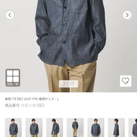
1
17
2
17
ROYAL / S
ROYAL
160cm
2
/
17
身長178 B83 W69 H90 着用サイズ：L
商品番号 1115-1-411003