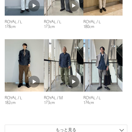
商品番号
1115-1-411003
ROYAL / L
ROYAL / L
ROYAL / L
178cm
173cm
180cm
ROYAL / L
ROYAL / M
ROYAL / L
182cm
173cm
174cm
もっと見る