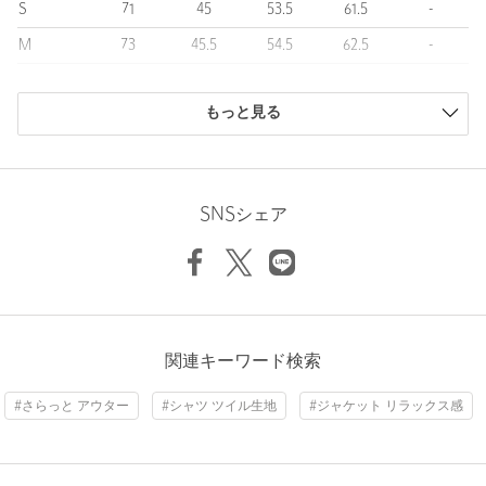
S
71
45
53.5
61.5
-
シャツやボーダーカットソーと合わせてフレンチカジュアルに。
また、スラックスなどきれいめなボトムスと合わせ、大人っぽい
M
73
45.5
54.5
62.5
-
上品な着こなしもお勧めです。
L
75.5
46.5
56.5
64.5
290
ほどよくゆったりとしたシルエットがリラックスしたスタイルを
演出します。
もっと見る
XL
76.5
47.5
57.5
66.5
-
商品は、独自の採寸方法により採寸されています。
============================
サイズガイドを見る
裏地：なし
透け感：なし
SNSシェア
伸縮：なし
光沢感：なし
Sleeve length
62.5cm
Shoulder width
45.5cm
============================
Width
54.5cm
【注意事項】
※商品に「取り扱い上の注意書き」、「洗濯表示」がございます
場合は、使用前に必ずご確認ください。
関連キーワード検索
※商品画像は、光の当たり具合やパソコンなどの閲覧環境によ
り、実際の色味と異なって見える場合がございます。あらかじめ
#さらっと アウター
#シャツ ツイル生地
#ジャケット リラックス感
ご了承ください。
※商品の色味の目安は、商品単体の画像をご参照ください。