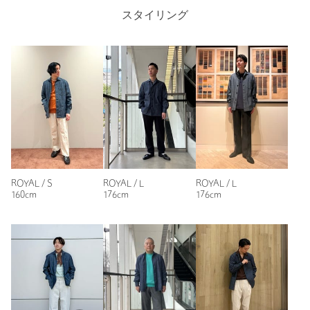
店舗へお問い合わせの際は、全国のUNITED ARROWS各店舗ま
スタイリング
で下記の品名/品番をお申し付けください。
Length
73cm
品名：UA CLBT DNM SHT/JKT 品番：11151411003
商品詳細
S
M
L
XL
注文キャンセル
対象商品
返品
対象商品
返品等について
Check the recommended size
裾上げ
対象外商品
裾上げについて
Try this item on
タイプ
MEN
ROYAL / S
ROYAL / L
ROYAL / L
160cm
176cm
176cm
カテゴリー
トップス
|
シャツ / ブラウス
サイズ
S M L XL
素材
コットン100％
洗濯表示
洗濯機洗い可
洗濯表示について
原産国
中国製