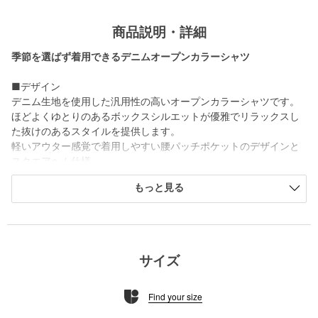
商品説明・詳細
季節を選ばず着用できるデニムオープンカラーシャツ
■デザイン
デニム生地を使用した汎用性の高いオープンカラーシャツです。
ほどよくゆとりのあるボックスシルエットが優雅でリラックスし
た抜けのあるスタイルを提供します。
軽いアウター感覚で着用しやすい腰パッチポケットのデザインと
スクエアヘム仕様。
上品に夏を楽しむための羽織アイテムです。
もっと見る
■素材
適度な打ち込み感がありながらも、しなやかな風合いのデニム生
地を使用。
製品でブリーチ加工を施すことで、表情のある色合いと上品なア
サイズ
タリ感を加えています。
肉感もほどよく軽快さも持ち合わせています。
Find your size
■コーディネート