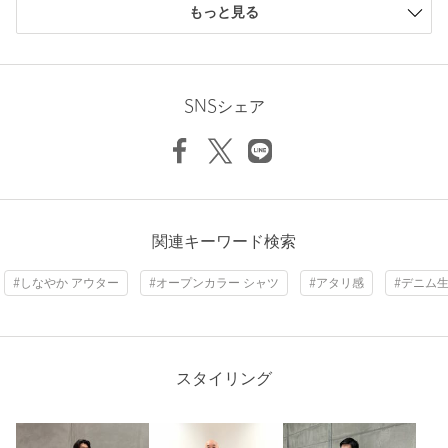
購入商品のサイズ感
品名：UA CLBT DNM OPEN 品番：11151411004
もっと見る
小さい
0人
0%
少し小さい
0人
0%
商品詳細
ちょうどよい
2人
100%
Length
73cm
少し大きい
0人
0%
SNSシェア
注文キャンセル
対象商品
大きい
0人
0%
返品
対象商品
返品等について
S
M
L
XL
裾上げ
対象外商品
裾上げについて
タイプ
MEN
ニックネーム： ヤンチャジジィ
関連キーワード検索
Check the recommended size
カテゴリー
トップス
|
シャツ / ブラウス
投稿日： 2026年7月19日
#しなやか アウター
#オープンカラー シャツ
#アタリ感
#デニム
サイズ
S M L XL
購入カラー：ROYAL
｜
購入サイズ：L
Try this item on
購入商品のサイズ感：
ちょうどよい
素材
コットン100％
ちょっと羽織るのに丁度良い 柔らかさとサイズ感。買って良
洗濯表示
洗濯機洗い可
洗濯表示について
かった
スタイリング
原産国
中国製
性別：
男性
商品番号
1115-1-411004
年代：
60代～