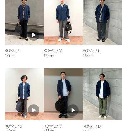
身長：
170cm
普段の着用サイズ：
XL～
参考になった
ROYAL / L
ROYAL / M
ROYAL / L
179cm
175cm
168cm
ニックネーム： D
投稿日： 2026年1月21日
購入カラー：ROYAL
｜
購入サイズ：L
購入商品のサイズ感：
ちょうどよい
これからのシーズン用に購入しました。春着として出番が多そ
うです。
性別：
男性
年代：
40代後半
ROYAL / S
ROYAL / M
ROYAL / M
身長：
181cm