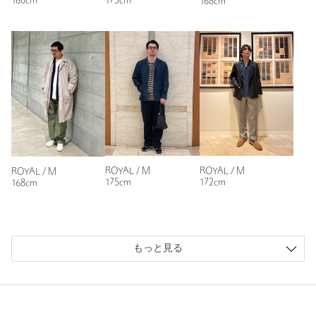
160cm
173cm
168cm
普段の着用サイズ：
L
参考になった
※レビューは、個人の主観による感想・体感によるもので、商品の効果や性
能を保証するものではありません。
もっと見る
ROYAL / M
ROYAL / M
ROYAL / M
175cm
172cm
168cm
もっと見る