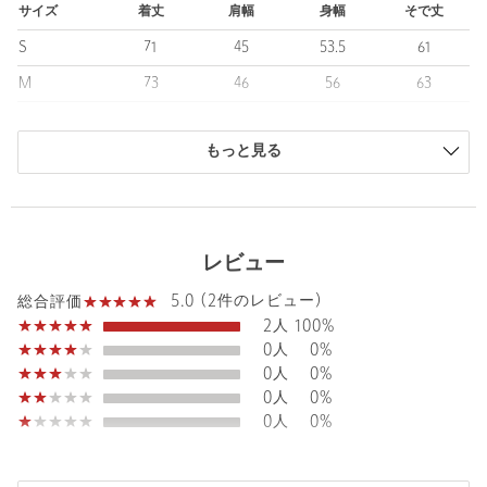
カラーシャンブレーシャツやTシャツなど軽めのインナーに、バッ
サイズ
着丈
肩幅
身幅
そで丈
クシャーリングのイージースラックスや製品染キャロットパンツ
S
71
45
53.5
61
など、リラックスしたスタイルがおすすめです。
M
73
46
56
63
============================
L
75.5
47
56.5
64
裏地：なし
透け感：なし
もっと見る
XL
76.5
48.5
60
65.5
伸縮：なし
商品は、独自の採寸方法により採寸されています。
光沢感：なし
サイズガイドを見る
============================
レビュー
【注意事項】
※商品に「取り扱い上の注意書き」、「洗濯表示」がございます
Sleeve length
63cm
5.0 (2件のレビュー)
Shoulder width
46cm
総合評価
場合は、使用前に必ずご確認ください。
2人
100%
※商品画像は、光の当たり具合やパソコンなどの閲覧環境によ
Width
56cm
0人
0%
り、実際の色味と異なって見える場合がございます。あらかじめ
0人
0%
ご了承ください。
0人
0%
※商品の色味の目安は、商品単体の画像をご参照ください。
0人
0%
店舗へお問い合わせの際は、全国のUNITED ARROWS各店舗ま
で下記の品名/品番をお申し付けください。