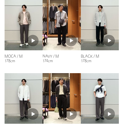
性別：
男性
カテゴリー
パンツ
|
イージーパンツ
年代：
30代後半
サイズ
S M L XL
身長：
177cm
素材
複合繊維(ポリエステル)100％
普段の着用サイズ：
M
洗濯表示
洗濯機洗い可
洗濯表示について
2人が参考になったと回答
原産国
ベトナム製
参考になった
商品番号
1114-1-550010
MOCA / M
NAVY / M
BLACK / M
178cm
174cm
178cm
ニックネーム： hamakaze55
投稿日： 2026年5月3日
購入カラー：NAVY
｜
購入サイズ：L
購入商品のサイズ感：
ちょうどよい
店舗で履き比べて選びました。他色と悩みましたが、合わせや
すいネイビーにしました。家洗いができ快適に着用していま
す。