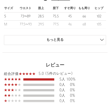
先シーズンのリラクショントロピカル素材よりもさらに軽い生地
感になっており、春先から盛夏までのロングシーズンに対応しま
サイズ
ウエスト
股上
股下
すそ周り
もも周り
ヒップ
す。
S
73〜89
28.5
75.5
45
66
102
取り扱いがしやすく、日常使いにも最適な素材です。
M
77.5〜93
29.5
77.5
46
68
105
■コーディネート
L
81.5〜95
30
79
47
70.5
108
ハイゲージニットやシャツと合わせれば、上品で都会的なスタイ
ルに、Tシャツやカットソーと合わせたカジュアルな着こなしで
もっと見る
XL
85〜100
30.5
79.5
48
72
114
も、素材の持つ上品さが大人の余裕を演出します。
商品は、独自の採寸方法により採寸されています。
長時間の移動や出張、休日のリラックスシーンにもぴったりで、
サイズガイドを見る
快適さと見た目の美しさを両立した、現代のライフスタイルに寄
り添う一本です。
レビュー
Waist
77.5〜93cm
============================
5.0 (5件のレビュー)
総合評価
裏地：なし
5人
100%
透け感：なし
0人
0%
Rise length
29.5cm
伸縮：ややあり
Hip
105cm
0人
0%
光沢感：なし
0人
0%
============================
0人
0%
Thickness of thigh
68cm
【注意事項】