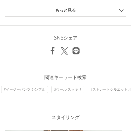
※商品に「取り扱い上の注意書き」、「洗濯表示」がございます
Inseam length
77.5cm
購入商品のサイズ感
場合は、使用前に必ずご確認ください。
もっと見る
※商品画像は、光の当たり具合やパソコンなどの閲覧環境によ
小さい
0人
0%
り、実際の色味と異なって見える場合がございます。あらかじめ
少し小さい
0人
0%
ご了承ください。
ちょうどよい
3人
60%
Hem width
46cm
※商品の色味の目安は、商品単体の画像をご参照ください。
少し大きい
2人
40%
SNSシェア
大きい
0人
0%
店舗へお問い合わせの際は、全国のUNITED ARROWS各店舗ま
で下記の品名/品番をお申し付けください。
S
M
L
XL
品名：○UA RELAXN/TIL MDN EASY 品番：11141550010
商品詳細
ニックネーム： チャン
関連キーワード検索
Check the recommended size
投稿日： 2026年3月17日
注文キャンセル
対象商品
#イージーパンツ シンプル
#ウール スッキリ
#ストレートシルエット 
購入カラー：BLACK
｜
購入サイズ：M
Try this item on
返品
対象商品
返品等について
購入商品のサイズ感：
少し大きい
裾上げ
対象商品
裾上げについて
この価格で、このクォリティーは本当にありがたいです。
裾上げ前の仕上げはシングルです
適度に光沢感とオチ感があり、
スタイリング
高見えするので、万能です。
タイプ
MEN