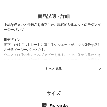
商品説明・詳細
上品な佇まいと快適さを両立した、現代的シルエットのモダンイ
ージーパンツ
■デザイン
膝下にかけてストレートに落ちるシルエットが、今の気分を感じ
させるイージーパンツです。
ウエストは後ろ側にのみギャザーを施すことで、前から見たとき
のすっきりとした印象をキープしながら、リラックスした穿き心
地を実現しています。
もっと見る
シンプルでありながらも、洗練されたシルエットと快適性を兼ね
備えた一本です。
■素材
ポリエステルを使用した合成繊維素材ながら、ウールのような梳
サイズ
毛調の上品な表情が魅力です。
ドレープ感のある柔らかな風合いが、膝下ストレートのシルエッ
Find your size
トと美しく調和し、動くたびに軽やかな印象を与えます。