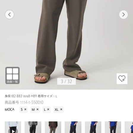
1
31
3
32
MOCA / M
BLACK
178cm
3
/
32
身長182 B83 W68 H89 着用サイズ：L
商品番号 1114-1-550010
MOCA
S
✕
M
✕
L
✕
XL
✕