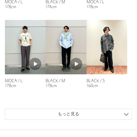
MOCA / L
BLACK / M
MOCA / L
178cm
174cm
178cm
性別：
男性
年代：
60代～
身長：
177cm
普段の着用サイズ：
L
1人が参考になったと回答
参考になった
MOCA / L
BLACK / M
BLACK / S
178cm
178cm
160cm
ニックネーム： よしくん
投稿日： 2026年4月16日
購入カラー：BLACK
｜
購入サイズ：M
もっと見る
購入商品のサイズ感：
ちょうどよい
サロモンのスニーカーに合わせて購入しました。