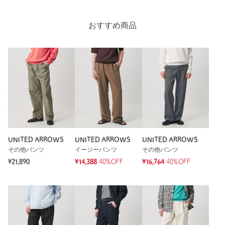
ほぼストレートなフォルムのイージーパンツで軽くて肌触りも
良く着心地がとてもいいです。
色々なトップスに合う1着です。
おすすめ商品
性別：
男性
年代：
60代～
身長：
173cm
普段の着用サイズ：
M
1人が参考になったと回答
参考になった
UNITED ARROWS
UNITED ARROWS
UNITED ARROWS
その他パンツ
イージーパンツ
その他パンツ
¥21,890
¥14,388
40%OFF
¥16,764
40%OFF
※レビューは、個人の主観による感想・体感によるもので、商品の効果や性
能を保証するものではありません。
もっと見る