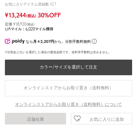
お気に入りアイテム登録数
427
¥
13,244
30
%OFF
(税込)
定価 ¥
18,920
(税込)
UAマイル：
6,020
マイル獲得
なら
月々2,207円
から。分割手数料無料
※分割あと払いを選択した場合の最低金額です。送料等手数料は含みません。
カラー/サイズを選択して注文
オンラインストアからお取り置き（送料無料）
オンラインストアからお取り置き（送料無料）について
お気に入りに追加
店舗在庫