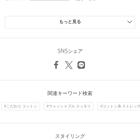
着心地の良さは当然のこと、"衣（居）心地"にもこだわり、ユナ
イテッドアローズがいままで培ってきた技術、生地選定、スタイ
購入商品のサイズ感
ル提案など今できるすべてを詰めこんでいます。
もっと見る
従来のビジネスシーンのみならず、多様化したライフスタイルに
小さい
0人
0%
寄り添った利便性の高いラインナップとなっています。
少し小さい
0人
0%
ちょうどよい
1人
100%
【注意事項】
少し大きい
0人
0%
SNSシェア
※商品に「取り扱い上の注意書き」、「洗濯表示」がございます
大きい
0人
0%
Length
67.5cm
場合は、使用前に必ずご確認ください。
※商品画像は、光の当たり具合やパソコンなどの閲覧環境によ
り、実際の色味と異なって見える場合がございます。あらかじめ
ご了承ください。
S
M
L
XL
XXL
※商品の色味の目安は、商品単体の画像をご参照ください。
ニックネーム： 千石
関連キーワード検索
店舗へお問い合わせの際は、全国のUNITED ARROWS各店舗ま
投稿日： 2026年6月7日
で下記の品名/品番をお申し付けください。
Check the recommended size
#こだわり コットン
#ウォッシャブル スッキリ
#コットン糸 ストレッ
購入カラー：WINE
｜
購入サイズ：M
品名：UACOZY CTN/PE BDR PL
品番：11181910003
購入商品のサイズ感：
ちょうどよい
Try this item on
身幅のサイズ感がよく、シルエットが綺麗で気に入っていま
す。
スタイリング
商品詳細