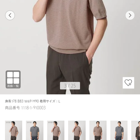
1
25
3
25
NAVY / M
WINE
173cm
3
/
25
身長178 B83 W69 H90 着用サイズ：L
商品番号 1118-1-910003