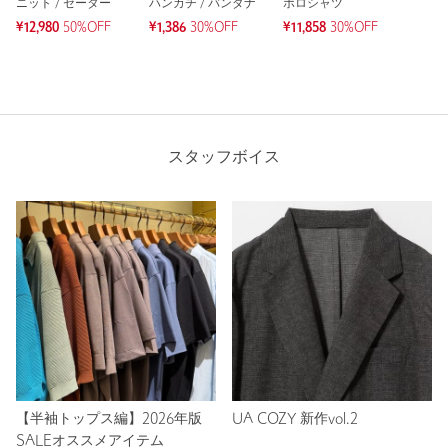
ニット / セーター
ハンカチ / バンダナ
ポロシャツ
¥12,980
50%OFF
¥1,386
30%OFF
¥11,858
30%OFF
スタッフボイス
【半袖トップス編】2026年版
UA COZY 新作vol.2
SALEオススメアイテム