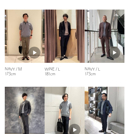
性別：
男性
注文キャンセル
対象商品
年代：
40代後半
返品
対象商品
返品等について
身長：
175cm
普段の着用サイズ：
M
裾上げ
対象外商品
裾上げについて
参考になった
タイプ
MEN
カテゴリー
トップス
|
ポロシャツ
サイズ
S M L XL XXL
NAVY / M
NAVY / L
WINE / L
素材
コットン61％ ポリエステル39％
※レビューは、個人の主観による感想・体感によるもので、商品の効果や性
173cm
173cm
181cm
能を保証するものではありません。
洗濯表示
洗濯機洗い可
洗濯表示について
原産国
ベトナム製
もっと見る
商品番号
1118-1-910003