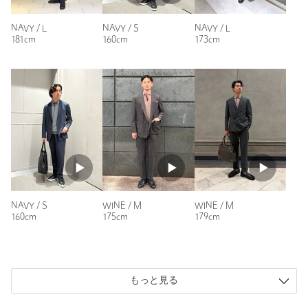
NAVY / L
NAVY / S
NAVY / L
181cm
160cm
173cm
NAVY / S
WINE / M
WINE / M
160cm
175cm
179cm
もっと見る