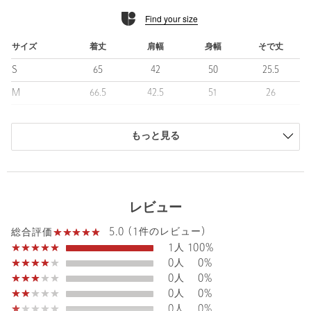
表糸にはコットン糸、裏糸には軽さと適度な伸びのあるポリエス
Find your size
テル糸を使用して編み分け、快適な着心地を実現しています。
汗によるべたつきが軽減され、清涼感のある快適な着用感を保て
る点も魅力です。
サイズ
着丈
肩幅
身幅
そで丈
S
65
42
50
25.5
■コーディネート
機能性に特化した「UA COZY」シリーズのセットアップをはじ
M
66.5
42.5
51
26
め、ジャケットや軽い羽織りのインナーとして幅広いスタイルに
L
67.5
44
53.5
27
取り入れられます。
シンプルながら上品にまとまり、オン・オフ問わず着用できる汎
もっと見る
XL
68
45
54.5
28
用性の高い一着です。
XXL
71
47
57
29
============================
商品は、独自の採寸方法により採寸されています。
裏地：なし
サイズガイドを見る
レビュー
透け感：ややあり
光沢感：ややあり
5.0 (1件のレビュー)
総合評価
機能性：ウォッシャブル、抗菌防臭
1人
100%
============================
Sleeve length
27cm
Shoulder width
44cm
0人
0%
0人
0%
「UA COZY」
Width
53.5cm
0人
0%
マシンウォッシャブルをはじめ、ストレッチなどの機能性に特化
0人
0%
したライン“UA COZY”。