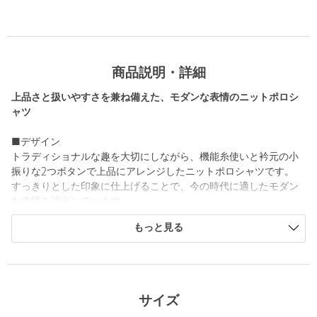
商品説明・詳細
上品さと扱いやすさを兼ね備えた、モダンな表情のニットポロシ
ャツ
■デザイン
トラディショナルな趣を大切にしながら、機能糸使いと衿元の小
振りな2つボタンで上品にアレンジしたニットポロシャツです。
すっきりとした印象に仕上げることで、今の時代に適したモダン
な表情を演出しています。
程よくリラックス感のあるスタンダードフィットとタフなつくり
もっと見る
により、流行に左右されにくく、タイムレスに長く愛用できま
す。
■素材
ウォッシャブルと抗菌防臭の機能性に特化した洗えるニットシリ
サイズ
ーズです。