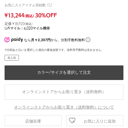
お気に入りアイテム登録数
152
¥
13,244
30
%OFF
(税込)
定価 ¥
18,920
(税込)
UAマイル：
6,020
マイル獲得
なら
月々2,207円
から。分割手数料無料
※分割あと払いを選択した場合の最低金額です。送料等手数料は含みません。
再入荷
カラー/サイズを選択して注文
オンラインストアからお取り置き（送料無料）
オンラインストアからお取り置き（送料無料）について
お気に入りに追加
店舗在庫