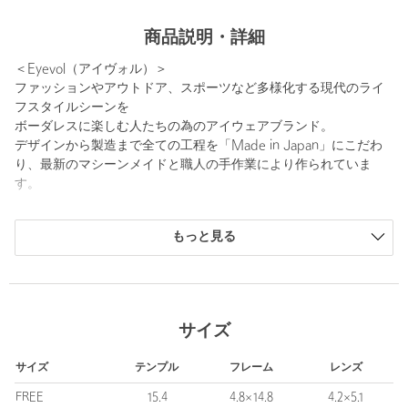
商品説明・詳細
＜Eyevol（アイヴォル）＞
ファッションやアウトドア、スポーツなど多様化する現代のライ
フスタイルシーンを
ボーダレスに楽しむ人たちの為のアイウェアブランド。
デザインから製造まで全ての工程を「Made in Japan」にこだわ
り、最新のマシーンメイドと職人の手作業により作られていま
す。
・可視光線透過率：15％
もっと見る
・紫外線透過率：0.1％以下
■メーカー品番：COLON3(51) MBK-DG-DK.GRY
■サイズ表記：51□22-142
サイズ
【注意事項】
サイズ
テンプル
フレーム
レンズ
※商品に「取り扱い上の注意書き」、「洗濯表示」がございます
場合は、使用前に必ずご確認ください。
FREE
15.4
4.8×14.8
4.2×5.1