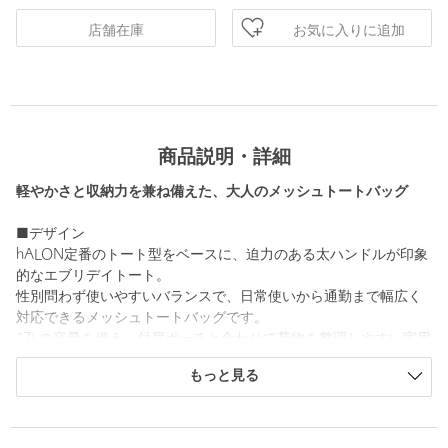
お気に入りに追加
店舗在庫
商品説明・詳細
軽やかさと収納力を兼ね備えた、大人のメッシュトートバッグ
■デザイン
hALON定番のトート型をベースに、迫力のある太ハンドルが印象
的なエブリデイトート。
性別問わず使いやすいバランスで、日常使いから通勤まで幅広く
対応できるメッシュトートバッグです。
17Lの容量を備え、付属ポーチと合わせて荷物を整理しやすい実用
性も魅力。
もっと見る
シーズンを重ねて支持される、hALONの定番シリーズです。
■素材
本体にはラスティックな表情を持つナイロンのオリジナルメッシ