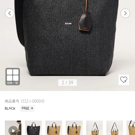
1
38
2
39
BLACK / FREE
BLACK
178cm
2
/
39
商品番号 1332-1-000010
BLACK
FREE
✕