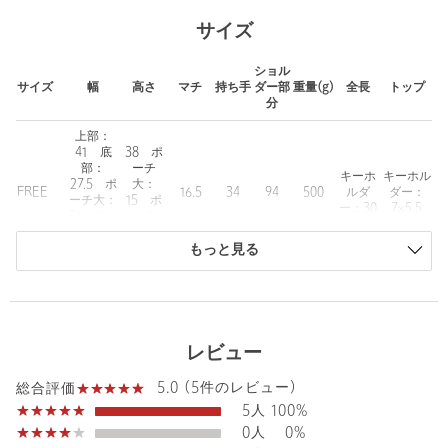
ュ素材を使用。
サイズ
通気性を感じさせる軽やかな見た目と、ドレープ感・保形性を兼
ね備えた仕上がりです。
ショル
ハンドルとチャームには上質な牛革を採用し、コントラストの効
サイズ
幅
高さ
マチ
持ち手
ダー部
重量(g)
全長
トップ
いた上品なアクセントに。
分
上部：
■コーディネート
41 底
38 ポ
春夏の軽快なスタイリングに最適なトートバッグ。
部：
ーチ
キーホ
キーホル
リネン素材やサマージャケットとの相性も良く、カジュアルから
27.5 ポ
大：
FREE
16.5
34
94
500
ルダ
ダー：
ーチ大：
15 ポ
きれいめまで幅広いコーディネートに馴染みます。
ー：30
7×5.5
21 ポー
ーチ
ユニセックスで使いやすく、ギフトとしても取り入れやすい一品
チ小：
小：10
です。
12.5
もっと見る
商品は、独自の採寸方法により採寸されています。
■付属
サイズガイドを見る
大小ポーチ、革チャーム、保管袋
レビュー
■容量
約17L
5.0 (5件のレビュー)
総合評価
5人
100%
■＜hALON＞ソフトメッシュ シリーズ
0人
0%
・ミニトートバッグ（対象品番：13321000011）