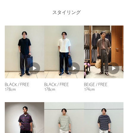
もあります。
店舗へお問い合わせの際は、全国のUNITED ARROWS各店舗ま
スタイリング
お客様の投稿をもとに生成AIが要約した内容です。正確性・適切性を保
で下記の品名/品番をお申し付けください。
証するものではございませんので、詳細は商品レビュー内容をご確認く
品名：hALON SOFT MESH E-DAY TT
ださい。
品番：13321000010
商品詳細
ニックネーム： つっくん
注文キャンセル
対象商品
投稿日： 2026年6月7日
返品
対象商品
返品等について
購入カラー：BEIGE
裾上げ
対象外商品
裾上げについて
来年還暦の別府市のおしゃれ番長、老舗路面店で購入。早速通
BEIGE / FREE
BLACK / FREE
BLACK / FREE
タイプ
MEN
勤カバンで使用。女性から人気がある、
174cm
178cm
178cm
バックで、夏向けですけど、私は通年オンオフで使用します。
カテゴリー
バッグ
|
トートバッグ
性別：
男性
サイズ
FREE
年代：
50代後半
素材
身長：
182cm
洗濯表示
-
洗濯表示について
4人が参考になったと回答