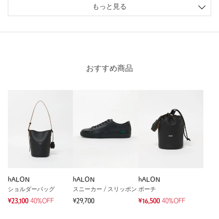
もっと見る
ニックネーム： つくし
おすすめ商品
投稿日： 2026年7月26日
購入カラー：BLACK
夏らしいバッグで気に入りました。小物関係も内ポケット1つ
と付属のポーチ2つで問題無しです。
一見透けっぽいですが、実際には中の物もあまり目立ちませ
ん。
斜めがけもあって雨の日も電車でも便利です！
性別：
男性
年代：
50代前半
hALON
hALON
hALON
身長：
176cm
ショルダーバッグ
スニーカー / スリッポン
ポーチ
参考になった
¥23,100
40%OFF
¥29,700
¥16,500
40%OFF