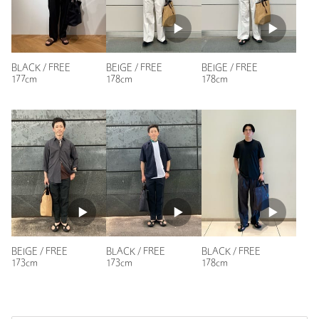
原産国
中国製
参考になった
商品番号
1332-1-000010
BLACK / FREE
BEIGE / FREE
BEIGE / FREE
177cm
178cm
178cm
ニックネーム： poppo
投稿日： 2026年6月2日
購入カラー：BEIGE
夏らしくて爽やかないい感じです。
この夏ヘビロテ確定です。
性別：
男性
年代：
50代前半
BEIGE / FREE
BLACK / FREE
BLACK / FREE
身長：
178cm
173cm
173cm
178cm
2人が参考になったと回答
参考になった