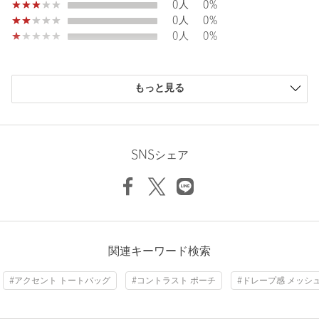
0人
0%
・ミニショルダーバッグ（対象品番：13321000012）
0人
0%
0人
0%
＜hALON（アーロン）＞
「ELEGANT」「STANDARD・TRADITIONAL」
「CONTEMPORARY」「SOCIAL」
AIによる要約
「REUSABLE/RECYCLABLE」
もっと見る
上品で清潔、スタンダードでトラッド、コンテンポラリーな社交
夏にぴったりの爽やかなバッグで、機能性も兼ね備えていま
性のある大人のための商品をコンセプトに、環境や社会に配慮し
す。
たサステナビリティの視点をもって物づくりを続けていくブラン
夏に適したバッグに関するレビューが多く、デザインや機能
ドです。
性が評価されています。特に、内ポケットや付属ポーチが便
SNSシェア
多様化するニーズや市況の変化、お客様の中にある新しい価値観
利で、持ち手の革素材がキレイめなスタイルにも合うとの意
に寄り添った“雑貨ブランド”を目指し、常にアップデートする物
見が目立ちます。また、透け感があるものの中身が目立たな
づくりの姿勢を大切にしています。
い点や、斜めがけができることで雨の日や電車での使用にも
適していると感じる方が多いようです。
【注意事項】
良い点
※商品に「取り扱い上の注意書き」、「洗濯表示」がございます
多くの方が夏らしいデザインを気に入っており、爽やかな印
場合は、使用前に必ずご確認ください。
関連キーワード検索
象を与えるバッグとして評価されています。内ポケットや付
※商品画像は、光の当たり具合やパソコンなどの閲覧環境によ
属のポーチが便利で、バッグの中を整理しやすいとの意見が
り、実際の色味と異なって見える場合がございます。あらかじめ
#アクセント トートバッグ
#コントラスト ポーチ
#ドレープ感 メッシ
多数あります。持ち手が革素材であるため、キレイめなスタ
ご了承ください。
イルにも合わせやすいと感じる方が多いようです。斜めがけ
※商品の色味の目安は、商品単体の画像をご参照ください。
ができるため、雨の日や電車での使用にも便利であるとの声