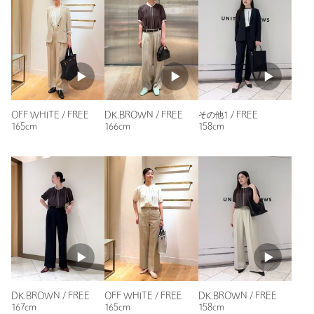
投稿日： 2026年6月25日
購入カラー：DK.GRAY
｜
購入サイズ：FREE
購入商品のサイズ感：
ちょうどよい
思ったより涼しくて軽いので夏には重宝します。シンプルなデ
ザインなので色の良さが引き立ちます。
身長：
159cm
OFF WHITE / FREE
DK.BROWN / FREE
その他1 / FREE
普段の着用サイズ：
M
165cm
166cm
158cm
3人が参考になったと回答
参考になった
ニックネーム： RED PINETREE
投稿日： 2026年4月13日
DK.BROWN / FREE
OFF WHITE / FREE
DK.BROWN / FREE
購入カラー：その他7
｜
購入サイズ：FREE
167cm
165cm
158cm