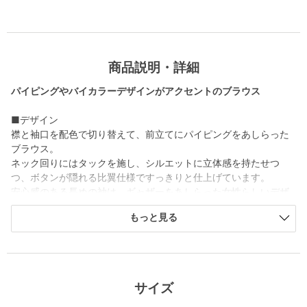
商品説明・詳細
パイピングやバイカラーデザインがアクセントのブラウス
■デザイン
襟と袖口を配色で切り替えて、前立てにパイピングをあしらった
ブラウス。
ネック回りにはタックを施し、シルエットに立体感を持たせつ
つ、ボタンが隠れる比翼仕様ですっきりと仕上げています。
安心感のある長めの袖は、ギャザーをあしらった女性らしいデザ
インです。
もっと見る
OFF WHITEはライトグレー、DK.GRAYはブラック、NATURAL
はキャメル、その他7カラーはオフホワイトのパイピングです。
■素材
透け感が少ないポリエステル生地を使用。
サイズ