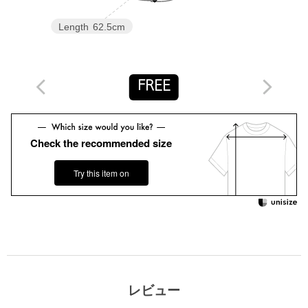
※商品画像は、光の当たり具合やパソコンなどの閲覧環境によ
り、実際の色味と異なって見える場合がございます。あらかじめ
Length
62.5cm
ご了承ください。
※商品の色味の目安は、商品単体の画像をご参照ください。
店舗へお問い合わせの際は、全国のUNITED ARROWS各店舗ま
FREE
で下記の品名/品番をお申し付けください。
品名：□UBC P BI/COL PPG SSL 品番：15166000005
Check the recommended size
商品詳細
Try this item on
注文キャンセル
対象商品
返品
対象商品
返品等について
裾上げ
対象外商品
裾上げについて
タイプ
WOMEN
カテゴリー
トップス
|
シャツ / ブラウス
レビュー
サイズ
FREE