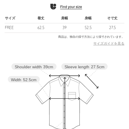
■コーディネート
Find your size
長すぎず、短すぎない着丈でボトムやシルエットを選ばず、ジャ
ケットのインナーとしても活躍します。
通勤からお出かけまで幅広いシーンでお使いいただける一枚で
サイズ
着丈
肩幅
身幅
そで丈
す。
FREE
62.5
39
52.5
27.5
・その他1カラーはオフホワイトベースの柄にチャコールのパイピ
商品は、独自の採寸方法により採寸されています。
ングです。
サイズガイドを見る
・その他7カラーはネイビーベースの柄にオフホワイトのパイピン
グです。
Sleeve length
27.5cm
Shoulder width
39cm
============================
裏地：なし
透け感：OFF WHITE/NATURALはややあり
Width
52.5cm
伸縮：なし
光沢感：なし
ケア方法：手洗い可
============================
【注意事項】
※商品に「取り扱い上の注意書き」、「洗濯表示」がございます
場合は、使用前に必ずご確認ください。