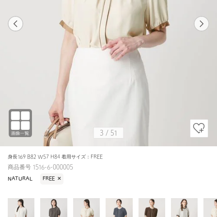
1
51
3
51
その他7 / FREE
OFF WHITE
158cm
3
/
51
身長169 B82 W57 H84 着用サイズ：FREE
商品番号 1516-6-000005
NATURAL
FREE
✕