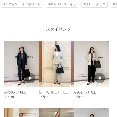
#アクセント オフホワイト
#キャメル スッキリ
#グレー タック
#
購入カラー：その他1
｜
購入サイズ：FREE
購入商品のサイズ感：
ちょうどよい
店員さんに勧められて買いました。セールで買えてよかったで
す
スタイリング
性別：
女性
年代：
50代前半
身長：
160cm
普段の着用サイズ：
M
4人が参考になったと回答
参考になった
その他7 / FREE
OFF WHITE / FREE
その他7 / FREE
158cm
172cm
158cm
ニックネーム： Di