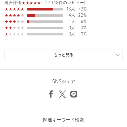
4.7 (18件のレビュー)
総合評価
素材
ポリエステル100％
13人
72%
4人
22%
洗濯表示
手洗い可
洗濯表示について
1人
6%
0人
0%
原産国
中国製
0人
0%
商品番号
1516-6-000005
購入商品のサイズ感
もっと見る
小さい
0人
0%
少し小さい
0人
0%
ちょうどよい
17人
94%
少し大きい
1人
6%
SNSシェア
大きい
0人
0%
ニックネーム： あやや
関連キーワード検索
投稿日： 2026年6月19日