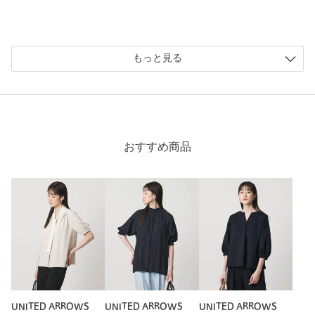
購入商品のサイズ感：
ちょうどよい
インナーでも見劣りしないＴシャツを買おうと思いましたが、
このブラウスにしました。１枚でも存在感あるし、ジャケット
もっと見る
の下に来てもおしゃれな感じ、お値段もお手頃で気に入りまし
た。
性別：
女性
年代：
60代～
身長：
160cm
おすすめ商品
普段の着用サイズ：
L
3人が参考になったと回答
参考になった
※レビューは、個人の主観による感想・体感によるもので、商品の効果や性
能を保証するものではありません。
UNITED ARROWS
UNITED ARROWS
UNITED ARROWS