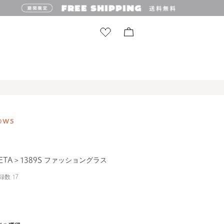
NETA＞1389S ファッショングラス
録数
17