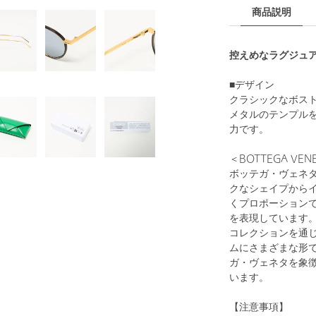
商品説明
控えめなラグジュ
■デザイン
クラシックなボス
メタルのテンプル
力です。
＜BOTTEGA V
ボッテガ・ヴェネ
クなシェイプから
くプロポーション
を表現しています
コレクションを通
ムにさまざまな形
ガ・ヴェネタを象
います。
【注意事項】