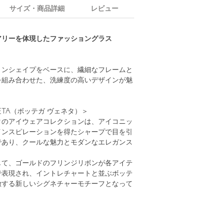
サイズ・商品詳細
レビュー
アリーを体現したファッショングラス
トンシェイプをベースに、繊細なフレームと
を組み合わせた、洗練度の高いデザインが魅
ENETA（ボッテガ ヴェネタ）＞
タのアイウェアコレクションは、アイコニッ
インスピレーションを得たシャープで目を引
であり、クールな魅力とモダンなエレガンス
。
じて、ゴールドのフリンジリボンが各アイテ
で表現され、イントレチャートと並ぶボッテ
徴する新しいシグネチャーモチーフとなって