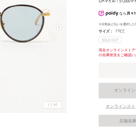
UAマイル：
57,000
マ
なら
月々1
※分割あと払いを選択した
サイズ：
FREE
SOLD OUT
現在オンラインストア
の在庫状況をご確認い
オンライン
1
/
14
オンラインスト
店舗在