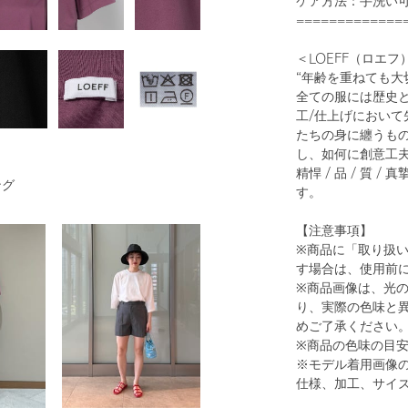
ケア方法：手洗い
=============
＜LOEFF（ロエフ
“年齢を重ねても大
全ての服には歴史と
1
30
工/仕上げにおい
たちの身に纏うも
し、如何に創意工
精悍 / 品 / 質
ング
す。
【注意事項】
※商品に「取り扱
す場合は、使用前
※商品画像は、光
WHITE
り、実際の色味と
めご了承ください
※商品の色味の目
※モデル着用画像
仕様、加工、サイ