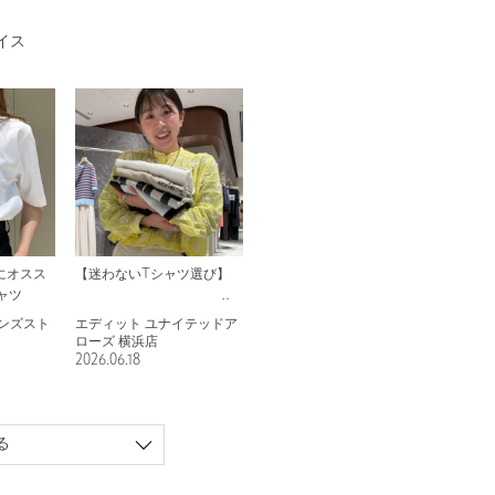
イス
にオスス
【迷わないTシャツ選び】
シャツ
ンズスト
エディット ユナイテッドア
ローズ 横浜店
2026.06.18
る