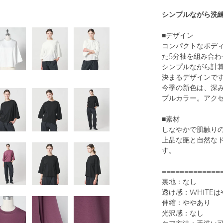
シンプルながら洗
■デザイン
コンパクトなボデ
た5分袖を組み合わ
シンプルながら計
決まるデザインで
今季の新色は、深
プルカラー。アク
■素材
しなやかで肌触り
上品な艶と自然な
す。
=============
裏地：なし
透け感：WHITE
伸縮：ややあり
光沢感：なし