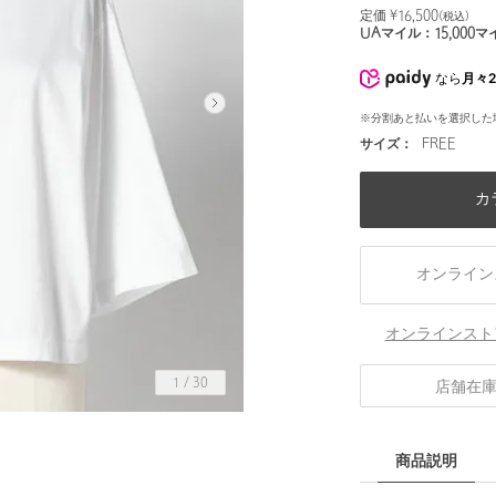
定価 ¥
16,500
(税込)
UAマイル：
15,000
マ
なら
月々2
※分割あと払いを選択した
サイズ：
FREE
カ
オンライン
オンラインスト
1
/
30
店舗在
商品説明