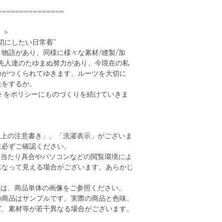
可
===============
）＞
切にしたい日常着”
物語があり、同様に様々な素材/縫製/加
て先人達のたゆまぬ努力があり、今現在の私
のがつくられてゆきます。ルーツを大切に
夫をするか。
 / 真摯 をポリシーにものづくりを続けていきま
い上の注意書き」、「洗濯表示」がございま
に必ずご確認ください。
の当たり具合やパソコンなどの閲覧環境によ
異なって見える場合がございます。あらかじ
。
安は、商品単体の画像をご参照ください。
の商品はサンプルです。実際の商品と色味、
ズ、素材等が若干異なる場合がございます。