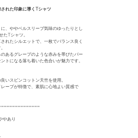
練された印象に導くTシャツ
ィに、ややベルスリーブ気味のゆったりとし
せたTシャツ。
算されたシルエットで、一枚でバランス良く
す。
みのあるグレープのような赤みを帯びたパー
セントになる落ち着いた色合いが魅力です。
の良いスビンコットン天竺を使用。
ドレープが特徴で、素肌に心地よい質感で
===============
はややあり