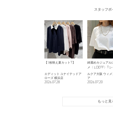
スタッフボ
【1枚映え夏カットT】
綺麗めカジュアル
メ〈 LOEFF〉T
エディット ユナイテッドア
ルクア大阪 ウィメ
ローズ 横浜店
ア
2026.07.28
2026.07.20
もっと見