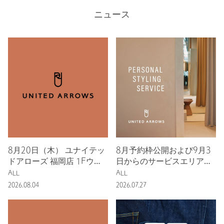
ニュース
8月20日（木） ユナイテッ
8月予約枠公開および9月3
ドアローズ 福岡店 1Fウィ
日からのサービスエリア・
メンズフロア リニューアル
対象ブランド拡張のお知ら
ALL
ALL
オープン
せ
2026.08.04
2026.07.27