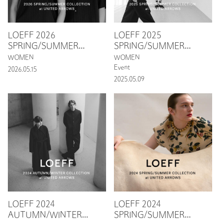
LOEFF 2026
LOEFF 2025
SPRING/SUMMER
SPRING/SUMMER
COLLECTION POP UP
COLLECTION
WOMEN
WOMEN
STORE
Event
2026.05.15
2025.05.09
LOEFF 2024
LOEFF 2024
AUTUMN/WINTER
SPRING/SUMMER