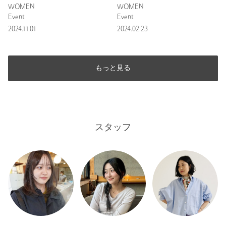
COLLECTION
COLLECTION
WOMEN
WOMEN
Event
Event
2024.11.01
2024.02.23
もっと見る
スタッフ