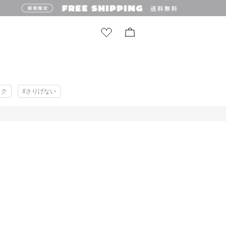
ック
#さりげない