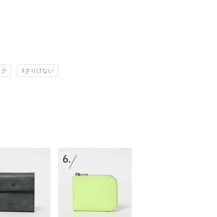
ック
#さりげない
6.